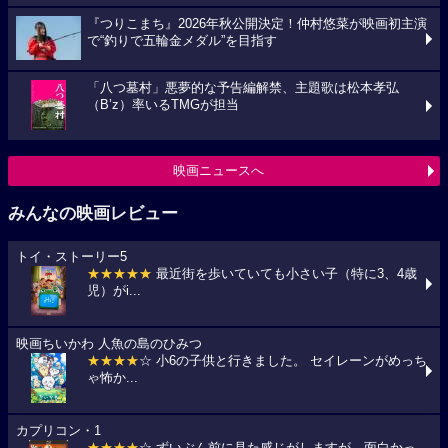
『つりこまち』2026年秋公開決定！仲村悠菜が映画初主演
で“釣りで五輪金メダル”を目指す
「八つ墓村」悪夢的な予告編解禁、主題歌は松本孝弘
（B’z）率いるTMGが担当
映画ニュースへ
みんなの映画レビュー
トイ・ストーリー5
★★★★★
最近街を歩いていても小さい子（特に3、4歳
児）がi...
映画ちいかわ 人魚の島のひみつ
★★★★
☆ 小6の子供と行きました。 セイレーンがめっち
ゃ怖か...
カプリコン・1