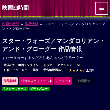
映画の時間
→
作品情報
→ スター・ウォーズ／マンダロリアン・ア
ンド・グローグー
スター・ウォーズ／マンダロリアン・
アンド・グローグー 作品情報
すたーうぉーずまんだろりあんあんどぐろーぐー
最高1位、10回ランクイン
ドラマ
アクション
SF
任侠・アウトロー
冒険
予告編動画あり
★★★★☆
2件
作品情報
上映館/スケジュール
レビュー
動画配信
#スターウォーズ
#ディズニー