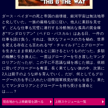
ダース・ベイダーの死と帝国の崩壊後、銀河宇宙は無法地帯
と化していた。一族の厳格な掟に従い、他人に素顔を見せ
ず、どんな仕事も完璧に遂行する冷酷無比な孤高の賞金稼
ぎ“マンダロリアン”（ペドロ・パスカル）はある日、一件の
仕事を請け負う。それは、強大なフォースの力を秘め、世界
を変える存在とも言われる“ザ・チャイルド”ことグローグー
を生きたまま依頼人のもとに届けるというものだった。多額
の報酬と引き換えに、一度はグローグーを引き渡したマンダ
ロリアンだったが、この子に不思議な縁を感じた彼は、依頼
に背いてグローグーを奪還。長く果てしない旅の中、次第に
2人は親子のような絆を育んでいく。だが、何としてもグロ
ーグーの力を手に入れたい旧帝国軍残党が彼らを追う。果た
してマンダロリアンとグローグーを待ち受ける運命と
は……？
現在地から上映劇場を調べる
上映スケジュール一覧