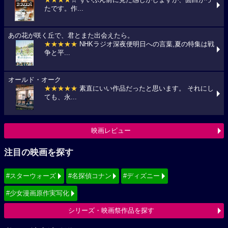
★★★★
☆ ずいぶん前に見た感じがしますが、面白かっ
たです。作...
あの花が咲く丘で、君とまた出会えたら。
★★★★★
NHKラジオ深夜便明日への言葉,夏の特集は戦
争と平...
オールド・オーク
★★★★★
素直にいい作品だったと思います。 それにし
ても、永...
映画レビュー
注目の映画を探す
#スターウォーズ
#名探偵コナン
#ディズニー
#少女漫画原作実写化
シリーズ・映画祭作品を探す