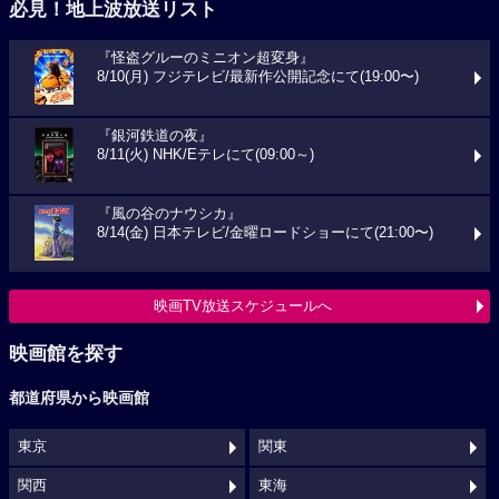
必見！地上波放送リスト
『怪盗グルーのミニオン超変身』
8/10(月) フジテレビ/最新作公開記念にて(19:00〜)
『銀河鉄道の夜』
8/11(火) NHK/Eテレにて(09:00～)
『風の谷のナウシカ』
8/14(金) 日本テレビ/金曜ロードショーにて(21:00〜)
映画TV放送スケジュールへ
映画館を探す
都道府県から映画館
東京
関東
関西
東海