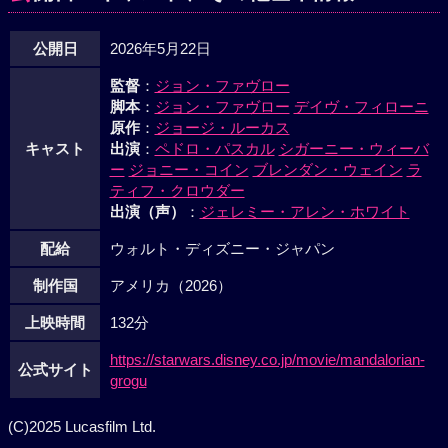
公開日
2026年5月22日
監督
：
ジョン・ファヴロー
脚本
：
ジョン・ファヴロー
デイヴ・フィローニ
原作
：
ジョージ・ルーカス
キャスト
出演
：
ペドロ・パスカル
シガーニー・ウィーバ
ー
ジョニー・コイン
ブレンダン・ウェイン
ラ
ティフ・クロウダー
出演（声）
：
ジェレミー・アレン・ホワイト
配給
ウォルト・ディズニー・ジャパン
制作国
アメリカ（2026）
上映時間
132分
https://starwars.disney.co.jp/movie/mandalorian-
公式サイト
grogu
(C)2025 Lucasfilm Ltd.