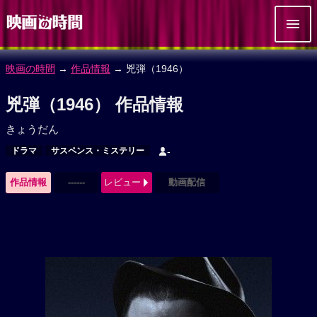
映画の時間
→
作品情報
→ 兇弾（1946）
兇弾（1946） 作品情報
きょうだん
ドラマ
サスペンス・ミステリー
-
作品情報
------
レビュー
動画配信