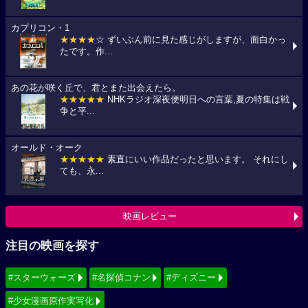
カプリコン・1
★★★★
☆ ずいぶん前に見た感じがしますが、面白かっ
たです。作...
あの花が咲く丘で、君とまた出会えたら。
★★★★★
NHKラジオ深夜便明日への言葉,夏の特集は戦
争と平...
オールド・オーク
★★★★★
素直にいい作品だったと思います。 それにし
ても、永...
映画レビュー
注目の映画を探す
#スターウォーズ
#名探偵コナン
#ディズニー
#少女漫画原作実写化