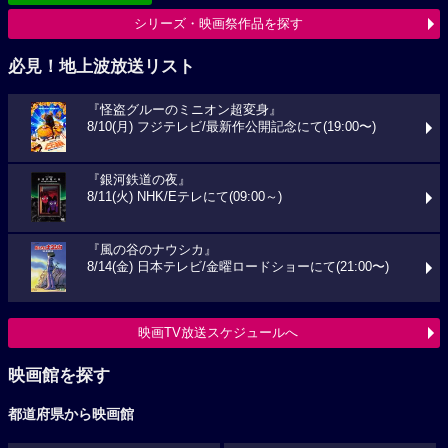
シリーズ・映画祭作品を探す
必見！地上波放送リスト
『怪盗グルーのミニオン超変身』
8/10(月) フジテレビ/最新作公開記念にて(19:00〜)
『銀河鉄道の夜』
8/11(火) NHK/Eテレにて(09:00～)
『風の谷のナウシカ』
8/14(金) 日本テレビ/金曜ロードショーにて(21:00〜)
映画TV放送スケジュールへ
映画館を探す
都道府県から映画館