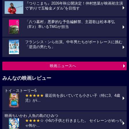
『つりこまち』2026年秋公開決定！仲村悠菜が映画初主演
で“釣りで五輪金メダル”を目指す
「八つ墓村」悪夢的な予告編解禁、主題歌は松本孝弘
（B’z）率いるTMGが担当
フランシス・ンら出演。中年男たちがボートレースに挑む
「逆流の男たち」
映画ニュースへ
みんなの映画レビュー
トイ・ストーリー5
★★★★★
最近街を歩いていても小さい子（特に3、4歳
児）がi...
映画ちいかわ 人魚の島のひみつ
★★★★
☆ 小6の子供と行きました。 セイレーンがめっち
ゃ怖か...