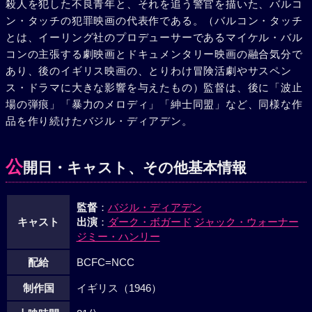
殺人を犯した不良青年と、それを追う警官を描いた、バルコ
ン・タッチの犯罪映画の代表作である。（バルコン・タッチ
とは、イーリング社のプロデューサーであるマイケル・バル
コンの主張する劇映画とドキュメンタリー映画の融合気分で
あり、後のイギリス映画の、とりわけ冒険活劇やサスペン
ス・ドラマに大きな影響を与えたもの）監督は、後に「波止
場の弾痕」「暴力のメロディ」「紳士同盟」など、同様な作
品を作り続けたバジル・ディアデン。
公
開日・キャスト、その他基本情報
監督
：
バジル・ディアデン
キャスト
出演
：
ダーク・ボガード
ジャック・ウォーナー
ジミー・ハンリー
配給
BCFC=NCC
制作国
イギリス（1946）