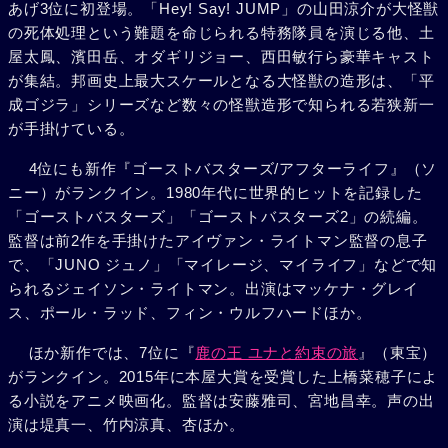
あげ3位に初登場。「Hey! Say! JUMP」の山田涼介が大怪獣
の死体処理という難題を命じられる特務隊員を演じる他、土
屋太鳳、濱田岳、オダギリジョー、西田敏行ら豪華キャスト
が集結。邦画史上最大スケールとなる大怪獣の造形は、「平
成ゴジラ」シリーズなど数々の怪獣造形で知られる若狭新一
が手掛けている。
4位にも新作『ゴーストバスターズ/アフターライフ』（ソ
ニー）がランクイン。1980年代に世界的ヒットを記録した
「ゴーストバスターズ」「ゴーストバスターズ2」の続編。
監督は前2作を手掛けたアイヴァン・ライトマン監督の息子
で、「JUNO ジュノ」「マイレージ、マイライフ」などで知
られるジェイソン・ライトマン。出演はマッケナ・グレイ
ス、ポール・ラッド、フィン・ウルフハードほか。
ほか新作では、7位に『
鹿の王 ユナと約束の旅
』（東宝）
がランクイン。2015年に本屋大賞を受賞した上橋菜穂子によ
る小説をアニメ映画化。監督は安藤雅司、宮地昌幸。声の出
演は堤真一、竹内涼真、杏ほか。