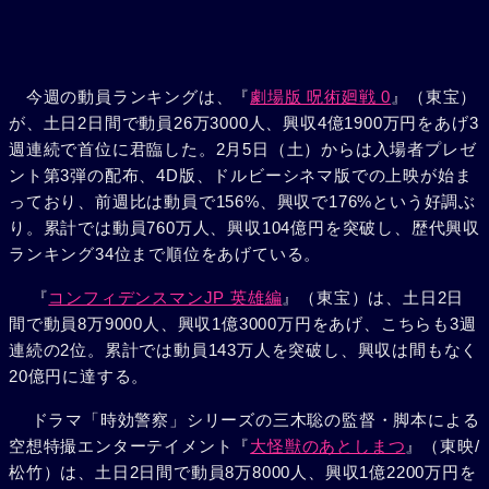
今週の動員ランキングは、『
劇場版 呪術廻戦 0
』（東宝）
が、土日2日間で動員26万3000人、興収4億1900万円をあげ3
週連続で首位に君臨した。2月5日（土）からは入場者プレゼ
ント第3弾の配布、4D版、ドルビーシネマ版での上映が始ま
っており、前週比は動員で156%、興収で176%という好調ぶ
り。累計では動員760万人、興収104億円を突破し、歴代興収
ランキング34位まで順位をあげている。
『
コンフィデンスマンJP 英雄編
』（東宝）は、土日2日
間で動員8万9000人、興収1億3000万円をあげ、こちらも3週
連続の2位。累計では動員143万人を突破し、興収は間もなく
20億円に達する。
ドラマ「時効警察」シリーズの三木聡の監督・脚本による
空想特撮エンターテイメント『
大怪獣のあとしまつ
』（東映/
松竹）は、土日2日間で動員8万8000人、興収1億2200万円を