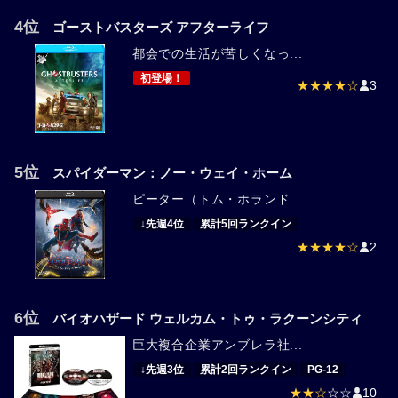
4位
ゴーストバスターズ アフターライフ
都会での生活が苦しくなっ...
初登場！
★★★★☆
3
5位
スパイダーマン：ノー・ウェイ・ホーム
ピーター（トム・ホランド...
↓先週4位
累計5回ランクイン
★★★★☆
2
6位
バイオハザード ウェルカム・トゥ・ラクーンシティ
巨大複合企業アンブレラ社...
↓先週3位
累計2回ランクイン
PG-12
★★☆
☆☆
10