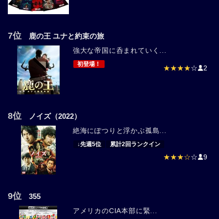
7位
鹿の王 ユナと約束の旅
強大な帝国に呑まれていく...
初登場！
★★★★
☆
2
8位
ノイズ（2022）
絶海にぽつりと浮かぶ孤島...
↓先週5位
累計2回ランクイン
★★★☆
☆
9
9位
355
アメリカのCIA本部に緊...