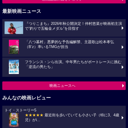
最新映画ニュース
『つりこまち』2026年秋公開決定！仲村悠菜が映画初主演
で“釣りで五輪金メダル”を目指す
「八つ墓村」悪夢的な予告編解禁、主題歌は松本孝弘
（B’z）率いるTMGが担当
フランシス・ンら出演。中年男たちがボートレースに挑む
「逆流の男たち」
映画ニュースへ
みんなの映画レビュー
トイ・ストーリー5
★★★★★
最近街を歩いていても小さい子（特に3、4歳
児）がi...