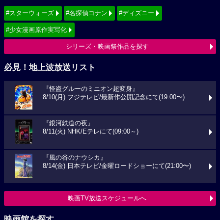
#スターウォーズ
#名探偵コナン
#ディズニー
#少女漫画原作実写化
シリーズ・映画祭作品を探す
必見！地上波放送リスト
『怪盗グルーのミニオン超変身』
8/10(月) フジテレビ/最新作公開記念にて(19:00〜)
『銀河鉄道の夜』
8/11(火) NHK/Eテレにて(09:00～)
『風の谷のナウシカ』
8/14(金) 日本テレビ/金曜ロードショーにて(21:00〜)
映画TV放送スケジュールへ
映画館を探す