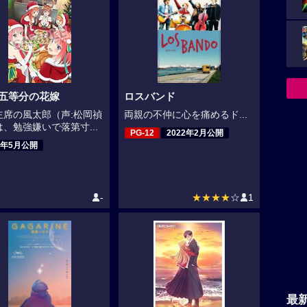
 五等分の花嫁
ロスバンド
主席の風太郎（声:松岡禎
両親の不仲に心を痛めるド...
、勉強嫌いで落第寸...
PG-12
2022年2月公開
2年5月公開
-
★★★★
☆
1
最