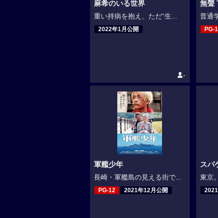
麻希のいる世界
無聲 T
重い持病を抱え、ただ“生...
普通学
2022年1月公開
PG-1
-
軍艦少年
スパ
長崎・軍艦島の見える街で...
東京。
PG-12
2021年12月公開
202