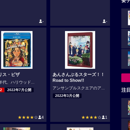
要
-
-
リス・ピザ
あんさんぶるスターズ！！
Road to Show!!
0年代、ハリウッド...
アンサンブルスクエアのア...
注
2
2022年7月公開
2022年3月公開
★★★★
☆
4
★★★★
☆
1