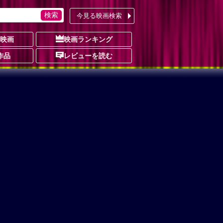
今見る映画検索
の映画
映画ランキング
作品
レビューを読む