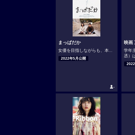
まっぱだか
映画
女優を目指しながらも、本...
学年
丞）は
2022年5月公開
202
-