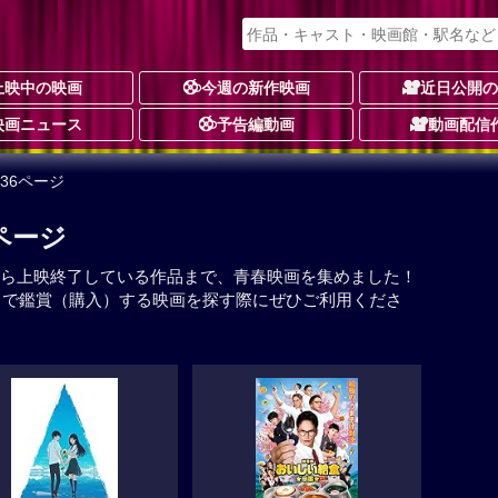
上映中の映画
今週の新作映画
近日公開
映画ニュース
予告編動画
動画配信
/36ページ
6ページ
ら上映終了している作品まで、青春映画を集めました！
イで鑑賞（購入）する映画を探す際にぜひご利用くださ