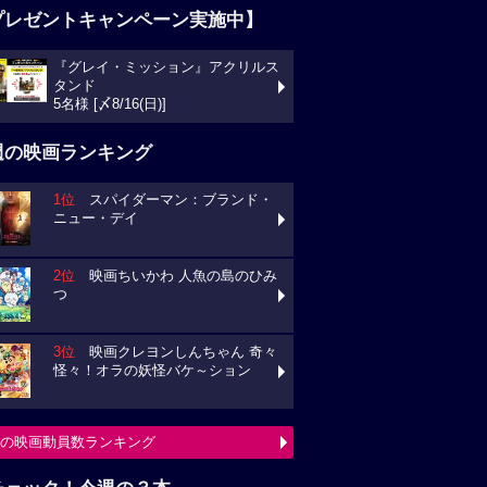
プレゼントキャンペーン実施中】
『グレイ・ミッション』アクリルス
タンド
5名様 [〆8/16(日)]
週の映画ランキング
1位
スパイダーマン：ブランド・
ニュー・デイ
2位
映画ちいかわ 人魚の島のひみ
つ
3位
映画クレヨンしんちゃん 奇々
怪々！オラの妖怪バケ～ション
の映画動員数ランキング