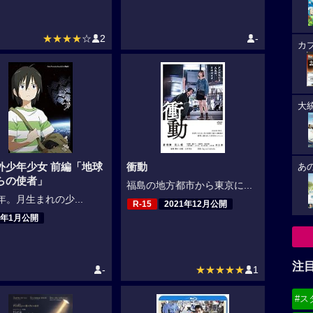
★★★★
☆
2
-
カ
大
外少年少女 前編「地球
衝動
あ
らの使者」
福島の地方都市から東京に...
5年。月生まれの少...
R-15
2021年12月公開
2年1月公開
注
-
★★★★★
1
#ス