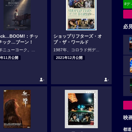
#デ
必
k,tick…BOOM!：チッ
ショップリフターズ・オ
チック…ブーン！
ブ・ザ・ワールド
0年ニューヨーク。...
1987年、コロラド州デ...
1年11月公開
2021年12月公開
-
-
映
都道