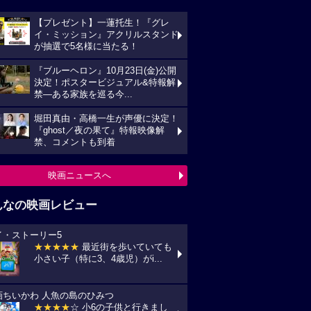
【プレゼント】一蓮托生！『グレ
イ・ミッション』アクリルスタンド
が抽選で5名様に当たる！
『ブルーヘロン』10月23日(金)公開
決定！ポスタービジュアル&特報解
禁―ある家族を巡る今...
堀田真由・高橋一生が声優に決定！
『ghost／夜の果て』特報映像解
禁、コメントも到着
映画ニュースへ
んなの映画レビュー
イ・ストーリー5
★★★★★
最近街を歩いていても
小さい子（特に3、4歳児）がi...
画ちいかわ 人魚の島のひみつ
★★★★
☆ 小6の子供と行きまし