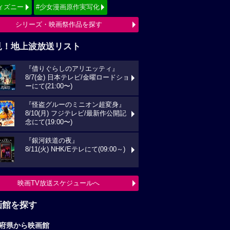
ィズニー
#少女漫画原作実写化
シリーズ・映画祭作品を探す
見！地上波放送リスト
『借りぐらしのアリエッティ』
8/7(金) 日本テレビ/金曜ロードショ
ーにて(21:00〜)
『怪盗グルーのミニオン超変身』
8/10(月) フジテレビ/最新作公開記
念にて(19:00〜)
『銀河鉄道の夜』
8/11(火) NHK/Eテレにて(09:00～)
映画TV放送スケジュールへ
画館を探す
府県から映画館