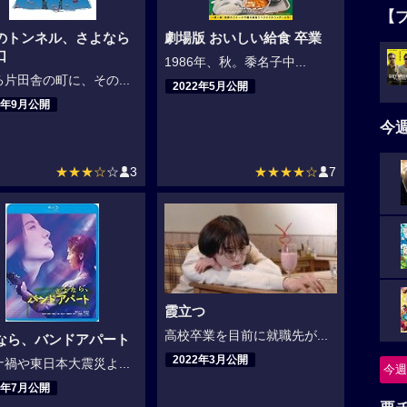
【
のトンネル、さよなら
劇場版 おいしい給食 卒業
口
1986年、秋。黍名子中...
片田舎の町に、その...
2022年5月公開
2年9月公開
今
★★★☆
☆
3
★★★★☆
7
霞立つ
高校卒業を目前に就職先が...
なら、バンドアパート
2022年3月公開
禍や東日本大震災よ...
今週
2年7月公開