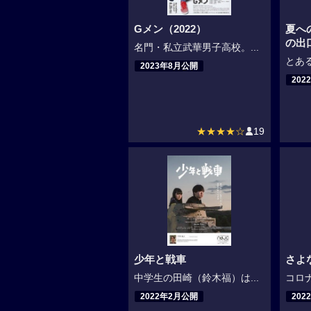
Gメン（2022）
夏へ
の出
名門・私立武華男子高校。...
とある
2023年8月公開
202
★★★★☆
19
少年と戦車
さよ
中学生の田崎（鈴木福）は...
コロナ
2022年2月公開
202