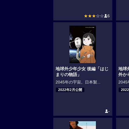
★★★
☆☆
6
地球外少年少女 後編「はじ
地球
まりの物語」
外か
2045年の宇宙。日本製...
204
2022年2月公開
202
-