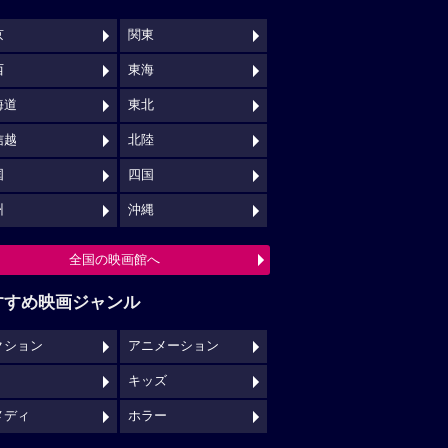
京
関東
西
東海
海道
東北
信越
北陸
国
四国
州
沖縄
全国の映画館へ
すすめ映画ジャンル
クション
アニメーション
キッズ
メディ
ホラー