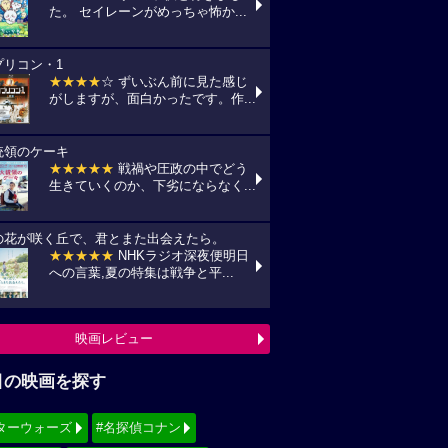
た。 セイレーンがめっちゃ怖か...
プリコン・1
★★★★
☆ ずいぶん前に見た感じ
がしますが、面白かったです。作...
統領のケーキ
★★★★★
戦禍や圧政の中でどう
生きていくのか、下劣にならなく...
の花が咲く丘で、君とまた出会えたら。
★★★★★
NHKラジオ深夜便明日
への言葉,夏の特集は戦争と平...
映画レビュー
目の映画を探す
ターウォーズ
#名探偵コナン