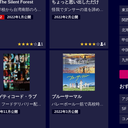
he Silent Forest
ちょっと思い出しただけ
校から台湾南部のろ...
怪我でダンサーの道を諦め...
東
2
2022年1月公開
2022年2月公開
関
北
甲
★★★★
☆
1
★★★★
☆
4
中
九
お
ゲティコード・ラブ
ブルーサーマル
ア
フードデリバリー配...
バレーボール一筋で高校時...
SF
1年11月公開
2022年3月公開
コ