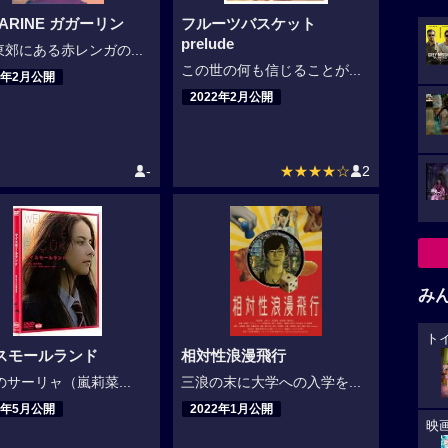
ARINE ガガーリン
フルーツバスケット
prelude
郊にある赤レンガの...
この世の何も信じることが...
2年2月公開
2022年2月公開
-
★★★★☆
2
み
ト
スモールランド
相対性浪漫飛行
のサーリャ（嵐莉菜...
三浪の末に大学への入学を...
2年5月公開
2022年1月公開
映