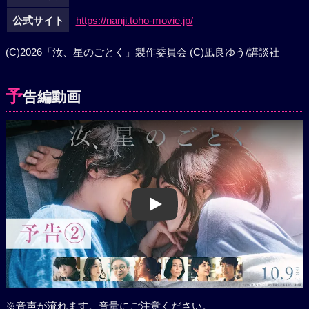
公式サイト
https://nanji.toho-movie.jp/
(C)2026「汝、星のごとく」製作委員会 (C)凪良ゆう/講談社
予
告編動画
Play
※音声が流れます。音量にご注意ください。