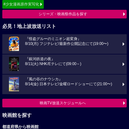
#少女漫画原作実写化
シリーズ・映画祭作品を探す
必見！地上波放送リスト
『怪盗グルーのミニオン超変身』
8/10(月) フジテレビ/最新作公開記念にて(19:00〜)
『銀河鉄道の夜』
8/11(火) NHK/Eテレにて(09:00～)
『風の谷のナウシカ』
8/14(金) 日本テレビ/金曜ロードショーにて(21:00〜)
映画TV放送スケジュールへ
映画館を探す
都道府県から映画館