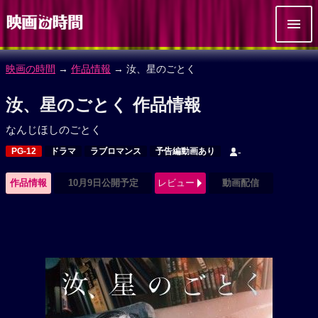
映画の時間
→
作品情報
→ 汝、星のごとく
汝、星のごとく 作品情報
なんじほしのごとく
PG-12
ドラマ
ラブロマンス
予告編動画あり
-
作品情報
10月9日公開予定
レビュー
動画配信