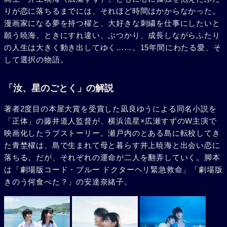
りが恋に落ちるまでには、それほど時間はかからなかった。
漫画家になる夢を持つ櫂と、大好きな刺繍を仕事にしたいと
願う暁海。ときにすれ違い、ぶつかり、成長しながらふたり
の人生は大きく動き出してゆく……。15年間にわたる愛、そ
して選択の物語。
「汝、星のごとく」の解説
著者2度目の本屋大賞を受賞した凪良ゆうによる同名小説を
「正体」の藤井道人監督が、横浜流星×広瀬すずのW主演で
映画化したラブストーリー。瀬戸内のとある島に転校してき
た青埜櫂は、島で生まれて母と暮らす井上暁海と出会い恋に
落ちる。だが、それぞれの運命が二人を翻弄していく。脚本
は「劇場版コード・ブルー ドクターヘリ緊急救命」「劇場版
きのう何食べた？」の安達奈緒子。