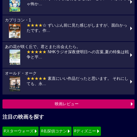
ゃ怖か...
カプリコン・1
★★★★
☆ ずいぶん前に見た感じがしますが、面白かっ
たです。作...
あの花が咲く丘で、君とまた出会えたら。
★★★★★
NHKラジオ深夜便明日への言葉,夏の特集は戦
争と平...
オールド・オーク
★★★★★
素直にいい作品だったと思います。 それにし
ても、永...
映画レビュー
注目の映画を探す
#スターウォーズ
#名探偵コナン
#ディズニー