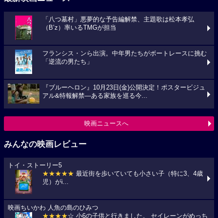
「八つ墓村」悪夢的な予告編解禁、主題歌は松本孝弘
（B’z）率いるTMGが担当
フランシス・ンら出演。中年男たちがボートレースに挑む
「逆流の男たち」
『ブルーヘロン』10月23日(金)公開決定！ポスタービジュ
アル&特報解禁―ある家族を巡る今...
映画ニュースへ
みんなの映画レビュー
トイ・ストーリー5
★★★★★
最近街を歩いていても小さい子（特に3、4歳
児）がi...
映画ちいかわ 人魚の島のひみつ
★★★★
☆ 小6の子供と行きました。 セイレーンがめっち