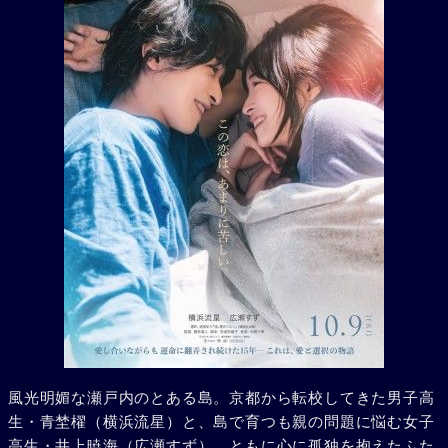
風光明媚な瀬戸内のとある島。京都から転校してきた男子高
生・青埜櫂（横浜流星）と、島で育つも親の問題に悩む女子
高生・井上暁海（広瀬すず）。ともに心に孤独を抱えたふた