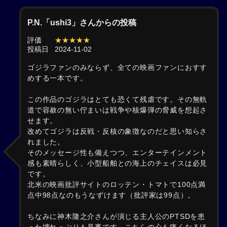
P.N.「ushi3」さんからの投稿
評価
★★★★★
投稿日
2024-11-02
ゴジラファンのみならず、全ての映画ファンにおすす
めする一本です。
この作品のゴジラはとても恐くて残虐です。その無軌
道で容赦の無い佇まいは戦争や核爆弾の脅威を想起さ
せます。
改めてゴジラは反戦・反核の象徴なのだと思い知らさ
れました。
そのメッセージ性も備えつつ、エンターテインメント
感も素晴らしく、小型船舶との海上のチェイスは必見
です。
北米の映画批評サイトのロッテン・トマトで100点満
点中98点なのもうなずけます（批評家は99点）。
ちなみに神木隆之介さんが演じる主人公のPTSDを患