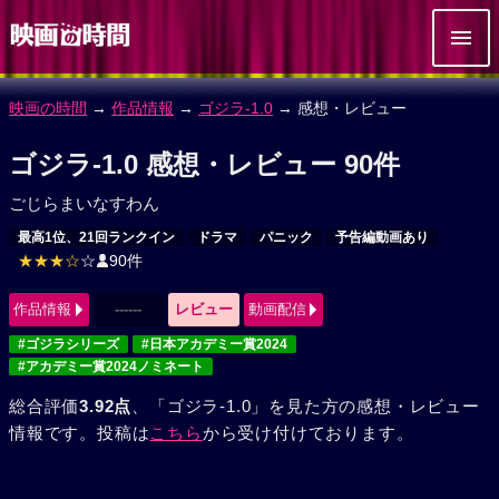
映画の時間
→
作品情報
→
ゴジラ‐1.0
→ 感想・レビュー
ゴジラ‐1.0 感想・レビュー 90件
ごじらまいなすわん
最高1位、21回ランクイン
ドラマ
パニック
予告編動画あり
★★★☆
☆
90件
作品情報
------
レビュー
動画配信
#ゴジラシリーズ
#日本アカデミー賞2024
#アカデミー賞2024ノミネート
総合評価
3.92点
、「ゴジラ‐1.0」を見た方の感想・レビュー
情報です。投稿は
こちら
から受け付けております。