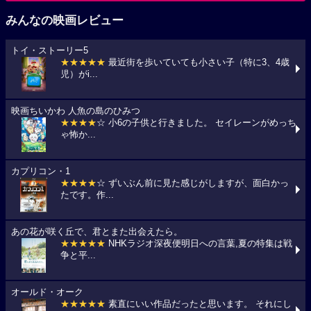
みんなの映画レビュー
トイ・ストーリー5
★★★★★
最近街を歩いていても小さい子（特に3、4歳
児）がi...
映画ちいかわ 人魚の島のひみつ
★★★★
☆ 小6の子供と行きました。 セイレーンがめっち
ゃ怖か...
カプリコン・1
★★★★
☆ ずいぶん前に見た感じがしますが、面白かっ
たです。作...
あの花が咲く丘で、君とまた出会えたら。
★★★★★
NHKラジオ深夜便明日への言葉,夏の特集は戦
争と平...
オールド・オーク
★★★★★
素直にいい作品だったと思います。 それにし