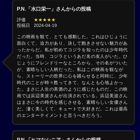
P.N.「水口栄一」さんからの投稿
評価
★★★★★
投稿日
2024-04-19
この映画を観て、とても感動した。これはひじょうに
面白くて、迫力があり、決して飽きさせない魅力があ
ったからだ。私が初めてコジラを知ったのは少年時代
だった。当時、コジラというあだ名の友人がいた。ひ
じょうにフレンドリーなところから、その名がついた
が、素晴らしい人柄だった。私はこの映画を観なが
ら、ストーリーの世界に心を踊らせると同時に、少年
時代のことが時々甦ってきて、なんとも心地よかっ
た。まさに人生の美酒のように感じたものだ。この映
画では浜辺美波さんが出演されている。浜辺美波さん
はまさに今の時代を感じさせる、素晴らしい女優さん
だ。凄く美しくて、キュートで大好きだ。これは最高
のエンターテイメントと言うべきだろう。
P.N.「ヒマなシニア」さんからの投稿