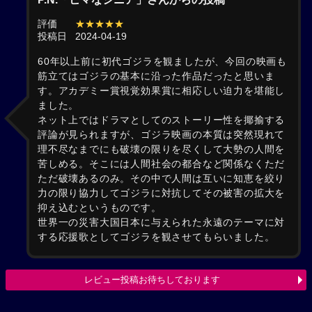
評価
★★★★★
投稿日
2024-04-19
60年以上前に初代ゴジラを観ましたが、今回の映画も
筋立てはゴジラの基本に沿った作品だったと思いま
す。アカデミー賞視覚効果賞に相応しい迫力を堪能し
ました。
ネット上ではドラマとしてのストーリー性を揶揄する
評論が見られますが、ゴジラ映画の本質は突然現れて
理不尽なまでにも破壊の限りを尽くして大勢の人間を
苦しめる。そこには人間社会の都合など関係なくただ
ただ破壊あるのみ。その中で人間は互いに知恵を絞り
力の限り協力してゴジラに対抗してその被害の拡大を
抑え込むというものです。
世界一の災害大国日本に与えられた永遠のテーマに対
する応援歌としてゴジラを観させてもらいました。
レビュー投稿お待ちしております