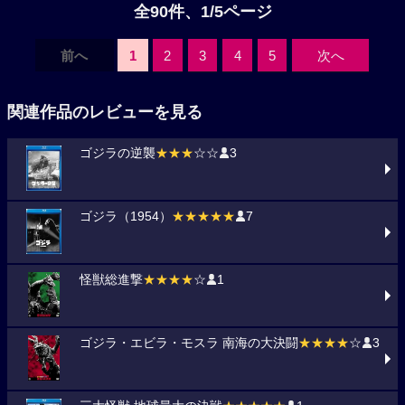
全90件、1/5ページ
前へ
1
2
3
4
5
次へ
関連作品のレビューを見る
ゴジラの逆襲
★★★
☆☆
3
ゴジラ（1954）
★★★★★
7
怪獣総進撃
★★★★
☆
1
ゴジラ・エビラ・モスラ 南海の大決闘
★★★★
☆
3