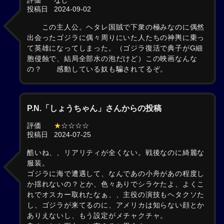
評価
なし
投稿日
2024-09-02
この主人公。ヘタレ国賊で下衆の極みなのに偶然
出会ったゴジラに偶々周りにいた人たちの神輿に乗っ
て英雄になってしまった。（ゴジラ復活で典子がG細
胞侵蝕で、結局全部水の泡だけど）この映画なんな
の？ 感動している奴も騙されてるぞ。
P.N.「しょうちゃん」さんからの投稿
評価
★
☆☆☆☆
投稿日
2024-07-25
酷いね、、リアリティが全くない。戦後なのに綺麗な
服装。
ゴジラに海で遭遇して、なんであの小舟があの程度し
か揺れないの？とか、色々ありでシラケたよ、よくこ
れでオスカー取れたなぁ、、主役の演技もヘタクソた
し、ゴジラが来てるのに、アメリカは知らない顔とか
ありえないし、もう設定がメチャクチャ。