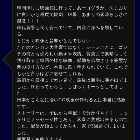
時間潰しに映画館に行って、あーゴジラか、久しぶり
に良いかも程度で観劇。結果、あまりの素晴らしさに
感激！！！
時代背景も良く合っていて、内容に深みを増してい
る。
とにかく映像と音響がとんでもない！
ただのガンガン大音響ではなく、シーンごとに、ゴジ
ラの何とも恐ろしい動きや表情、背景まで素晴らしく
切り取ると絵画の様な映像、感動を倍増させる完璧な
間の取り方など、本当に良く考えられていて、これで
もかと言うほどに魅せてくれる。
最初から最後までガン見で、最後は勝手に涙が出てま
した。終わってからも、しばらくボーッとしてまし
た。
日本がこんなに凄いCG映画が作れるとは本当に感激
てす。
ストーリーは、子供から年配まで分かりやすく、しっ
かりとメッセージ性もあり、素直に共感出来るもので
した。配信が始まってからも、家で3回見てしまいま
した。
何度見ても飽きません。