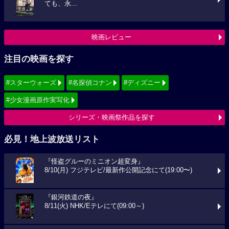
ても、永...
映画レビュー
注目の映画を探す
#スターウォーズ
#名探偵コナン
#ディズニー
#少女漫画原作実写化
シリーズ・映画祭作品を探す
必見！地上波放送リスト
『怪盗グルーのミニオン超変身』
8/10(月) フジテレビ/最新作公開記念にて(19:00〜)
『銀河鉄道の夜』
8/11(火) NHK/Eテレにて(09:00～)