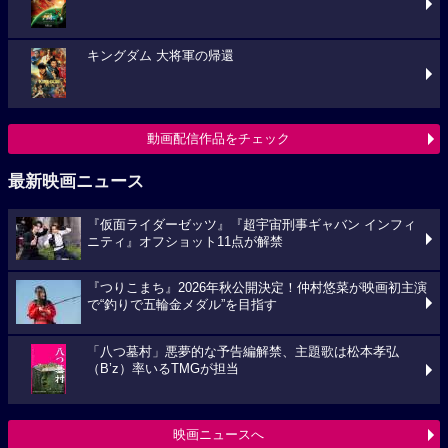
キングダム 大将軍の帰還
動画配信作品をチェック
最新映画ニュース
『仮面ライダーゼッツ』『超宇宙刑事ギャバン インフィ
ニティ』オフショット11点が解禁
『つりこまち』2026年秋公開決定！仲村悠菜が映画初主演
で“釣りで五輪金メダル”を目指す
「八つ墓村」悪夢的な予告編解禁、主題歌は松本孝弘
（B’z）率いるTMGが担当
映画ニュースへ