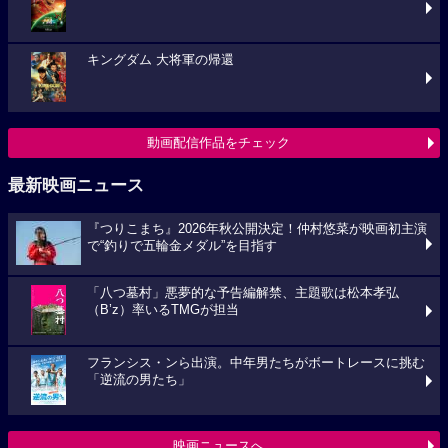
キングダム 大将軍の帰還
動画配信作品をチェック
最新映画ニュース
『つりこまち』2026年秋公開決定！仲村悠菜が映画初主演
で“釣りで五輪金メダル”を目指す
「八つ墓村」悪夢的な予告編解禁、主題歌は松本孝弘
（B’z）率いるTMGが担当
フランシス・ンら出演。中年男たちがボートレースに挑む
「逆流の男たち」
映画ニュースへ