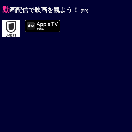
が始まった。凄まじい言葉のやりとり、しかし、闘い半ばに
動
画配信で映画を観よう！
[PR]
してメリンは心臓発作で倒れてしまった。苦境に立たされた
カラスはリーガンの体をつかみ殴りつける。その彼の顔が突
然、悪魔の形相となり、そのまま窓から表に身を投じた。石
段を転落して行くカラスの死体。2人の神父の死によって、
とうとう悪魔はリーガンの肉体を離れ、滅び去ったのだっ
た。