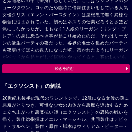
と緊迫感のの中で全身に感じていた。ここはワシントンのジ
ョージタウン。ロケのため臨時に借家住まいをしている人気
女優クリス（エレン・バースタイン）は屋根裏で響く異様な
物音に悩まされていた。初めはネズミの仕業だろうとさほど
気にしなかったが、まもなく1人娘のリーガン（リンダ・ブ
レア）の身に恐るべき事が起こり始めたのだ。それはリーガ
ンの誕生パーティの夜だった。各界の名士を集めたパーティ
も夜更けてほんの数人になった頃、憑かれたようにリーガン
がベッドから起きだして居間へやってくると、客の1人であ
る宇宙飛行士に向かって＜おまえは宇宙で死ぬぞ＞といって
続きを読む
その場に放尿するのだった。数日後の夜、リーガンの悲鳴に
寝室にかけ上がったクリスは一瞬わが眼を疑った。リーガン
を乗せたベッドが巨大な何者かに揺られているように上下左
「エクソシスト」の解説
右に揺れ動いているのだ。近代医学の粋を集めた大病院での
20世紀も後半の現代のワシントンで、12歳になる女優の孫に
検査もいっこうにらちがあかず、たまりかねたクリスは精神
悪魔がとりつき、可憐な少女の肉体から悪魔を追放するため
科医を訪ねるがその診察中、リーガンはいきなり医師の股間
に立ち上がった悪魔払い師（エクソシスト）の恐怖の戦いを
に手を伸ばし、凄まじい勢いで締めあげると「さわるんじゃ
描く。製作総指揮はノエル・マーシャル、共同製作はデビッ
ない！この牝豚は俺のもんだ」と叫んだ。それはまぎれもな
ド・サルベン、製作・原作・脚本はウィリアム・ピーター・
く悪魔の声だった。クリスが主演した映画を監督したバー