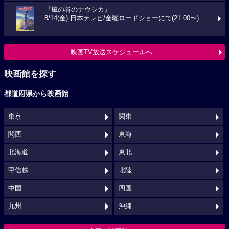
『風の谷のナウシカ』
8/14(金) 日本テレビ/金曜ロードショーにて(21:00〜)
映画TV放送スケジュールへ
映画館を探す
都道府県から映画館
東京
関東
関西
東海
北海道
東北
甲信越
北陸
中国
四国
九州
沖縄