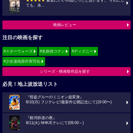
★★★★★
素直にいい作品だったと思います。 それにし
ても、永...
映画レビュー
注目の映画を探す
#スターウォーズ
#名探偵コナン
#ディズニー
#少女漫画原作実写化
シリーズ・映画祭作品を探す
必見！地上波放送リスト
『怪盗グルーのミニオン超変身』
8/10(月) フジテレビ/最新作公開記念にて(19:00〜)
『銀河鉄道の夜』
8/11(火) NHK/Eテレにて(09:00～)