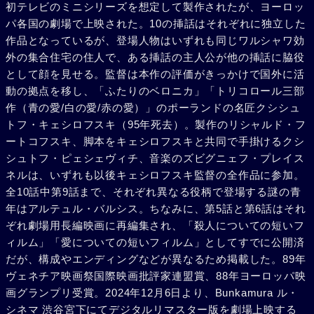
初テレビのミニシリーズを想定して製作されたが、ヨーロッ
ンも駅に来た。アニヤは自分が母だと思っているエヴァの元
パ各国の劇場で上映された。10の挿話はそれぞれに独立した
に行き、マイカはひとり旅立つのだった。
作品となっているが、登場人物はいずれも同じワルシャワ効
外の集合住宅の住人で、ある挿話の主人公が他の挿話に脇役
として顔を見せる。監督は本作の評価がきっかけで国外に活
動の拠点を移し、「ふたりのベロニカ」「トリコロール三部
作（青の愛/白の愛/赤の愛）」のポーランドの名匠クシシュ
トフ・キェシロフスキ（95年死去）。製作のリシャルド・フ
ートコフスキ、脚本をキェシロフスキと共同で手掛けるクシ
シュトフ・ピェシェヴィチ、音楽のズビグニェフ・プレイス
ネルは、いずれも以後キェシロフスキ監督の全作品に参加。
全10話中第9話まで、それぞれ異なる役柄で登場する謎の青
年はアルテュル・バルシス。ちなみに、第5話と第6話はそれ
ぞれ劇場用長編映画に再編集され、「殺人についての短いフ
ィルム」「愛についての短いフィルム」としてすでに公開済
だが、構成やエンディングなどが異なるため掲載した。89年
ヴェネチア映画祭国際映画批評家連盟賞、88年ヨーロッパ映
画グランプリ受賞。2024年12月6日より、Bunkamura ル・
シネマ 渋谷宮下にてデジタルリマスター版を劇場上映する