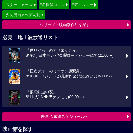
#スターウォーズ
#名探偵コナン
#ディズニー
#少女漫画原作実写化
シリーズ・映画祭作品を探す
必見！地上波放送リスト
『借りぐらしのアリエッティ』
8/7(金) 日本テレビ/金曜ロードショーにて(21:00〜)
『怪盗グルーのミニオン超変身』
8/10(月) フジテレビ/最新作公開記念にて(19:00〜)
『銀河鉄道の夜』
8/11(火) NHK/Eテレにて(09:00～)
映画TV放送スケジュールへ
映画館を探す