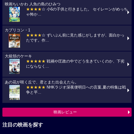
映画ちいかわ 人魚の島のひみつ
★★★★
☆ 小6の子供と行きました。 セイレーンがめっち
ゃ怖か...
カプリコン・1
★★★★
☆ ずいぶん前に見た感じがしますが、面白かっ
たです。作...
大統領のケーキ
★★★★★
戦禍や圧政の中でどう生きていくのか、下劣
にならなく...
あの花が咲く丘で、君とまた出会えたら。
★★★★★
NHKラジオ深夜便明日への言葉,夏の特集は戦
争と平...
映画レビュー
注目の映画を探す