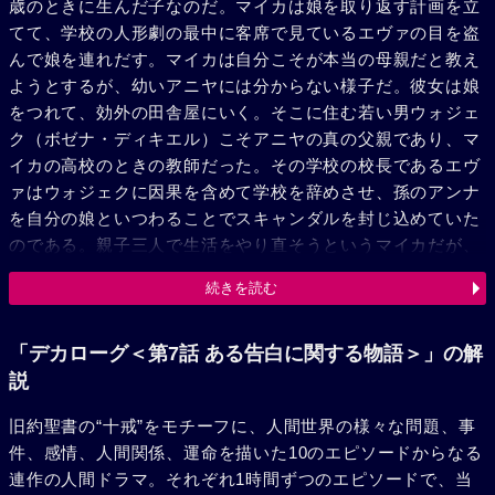
歳のときに生んだ子なのだ。マイカは娘を取り返す計画を立
てて、学校の人形劇の最中に客席で見ているエヴァの目を盗
んで娘を連れだす。マイカは自分こそが本当の母親だと教え
ようとするが、幼いアニヤには分からない様子だ。彼女は娘
をつれて、効外の田舎屋にいく。そこに住む若い男ウォジェ
ク（ボゼナ・ディキエル）こそアニヤの真の父親であり、マ
イカの高校のときの教師だった。その学校の校長であるエヴ
ァはウォジェクに因果を含めて学校を辞めさせ、孫のアンナ
を自分の娘といつわることでスキャンダルを封じ込めていた
のである。親子三人で生活をやり直そうというマイカだが、
ウォジェクは乗り気ではない。マイカは母に電話をしたいと
続きを読む
いうが、ウォジェクはうちには電話がないといい、彼女は離
れた駅まで電話をかけにいく。母にこれまで6年間の恨みを
述べて、これからは親子で遠くに行く、もう母の干渉は受け
「デカローグ＜第7話 ある告白に関する物語＞」の解
ないと告げる。だがそのあいだにウォジェクはことの次第を
説
マイカの父ステファン（ウラジスラウ・コワルスキ）に電話
旧約聖書の“十戒”をモチーフに、人間世界の様々な問題、事
で報告していた。マイカはアンナを連れてウォジェクの家を
件、感情、人間関係、運命を描いた10のエピソードからなる
抜け出し、カナダに旅立つための始発列車に乗るため駅に向
連作の人間ドラマ。それぞれ1時間ずつのエピソードで、当
かう。だが朝、ウォジェクの通報を受けたエヴァとステファ