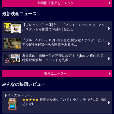
動画配信作品をチェック
最新映画ニュース
【プレゼント】一蓮托生！『グレイ・ミッション』アクリ
ルスタンドが抽選で5名様に当たる！
『ブルーヘロン』10月23日(金)公開決定！ポスタービジュ
アル&特報解禁―ある家族を巡る今...
堀田真由・高橋一生が声優に決定！『ghost／夜の果て』
特報映像解禁、コメントも到着
映画ニュースへ
みんなの映画レビュー
トイ・ストーリー5
★★★★★
最近街を歩いていても小さい子（特に3、4歳
児）がi...