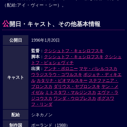
（配給:アイ・ヴィー・シー）。
公
開日・キャスト、その他基本情報
公開日
1996年1月20日
監督
：
クシシュトフ・キェシロフスキ
脚本
：
クシシュトフ・キェシロフスキ
クシシュ
トフ・ピェシェヴィチ
出演
：
アンナ・ポロニー
マヤ・バレルコスカ
ウラジスラウ・コワルスキ
ボジェナ・ディキエ
キャスト
ル
カタリナ・ピオマルスキー
ステファニア・
ブロンスカ
ダリウス・ヤブロンスキ
ヤン・メ
イゼル
ミトスタワ・マルジンスカ
エヴァ・ラ
ジコウスカ
ワンダ・ウロブレスカ
ボグスワ
フ・リンダ
配給
シネカノン
制作国
ポーランド（1988）