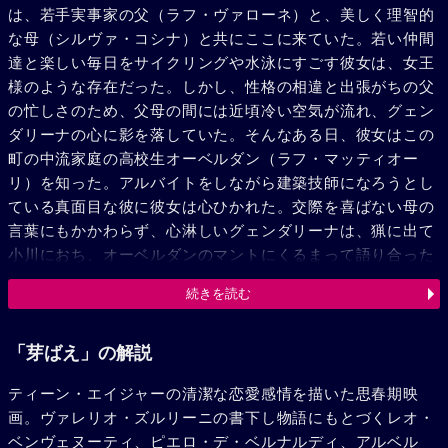
は、若手実事家の父（ラフ・ヴァローネ）と、美しく理智的
な母（シルヴァ・コシナ）と共にここに来ていた。若い仲間
達と楽しい毎日をサイクリングや水泳にすごす彼女は、女王
様のような存在だった。しかし、性格の相違と出張がちの父
の忙しさのため、父母の間には近頃冷い空気が流れ、グェン
ダリーナの心に影を落していた。そんなある日、彼女はこの
町の中流家庭の高校生オーベルダン（ラフ・マッティオー
リ）を知った。アルバイトをしながら建築技師になろうとし
ている真面目な彼に彼女は心ひかれた。交際を喜ばない母の
言葉にもかかわらず、心淋しいグェンダリーナは、猟に出て
小川におち、オーベルダンのマントにくるまって語り合った
り、二人でピサの斜塔見物に行ったりするのが楽しかった。
続きを読む
オーベルダンの試験がせまった日のこと、彼女は彼の歴史や
哲学の暗記を助けて、とうとう夜を明してしまった。家では
案じた父母が口論していた。その原因が自分にあるのを知っ
「芽ばえ」の解説
たグェンダリーナは泣いた。しかし父は、オーベルダンに会
ティーン・エイジャーの清潔な恋愛感情を描いた思春期映
ってくれるという。やがてレストランで、父と若い二人は乾
画。ヴァレリオ・ズルリーニの書下し物語にもとづくレオ・
杯した。このことをきっかけに父母は和解し、久しぶりに家
ベンヴェヌーティ、ピエロ・デ・ベルナルディ、アルベル
には暖かい雰囲気が流れた。母は父について任地ロンドンに