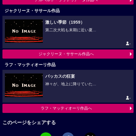
ジャクリーヌ・ササール作品
激しい季節（1959）
第二次大戦も末期に近い夏...
-
ジャクリーヌ・ササール作品へ
ラフ・マッティオーリ作品
バッカスの狂宴
神々が、地上に降りていた...
-
ラフ・マッティオーリ作品へ
このページをシェアする