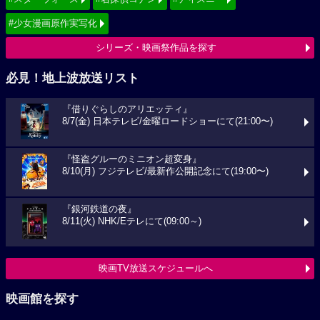
#少女漫画原作実写化
シリーズ・映画祭作品を探す
必見！地上波放送リスト
『借りぐらしのアリエッティ』
8/7(金) 日本テレビ/金曜ロードショーにて(21:00〜)
『怪盗グルーのミニオン超変身』
8/10(月) フジテレビ/最新作公開記念にて(19:00〜)
『銀河鉄道の夜』
8/11(火) NHK/Eテレにて(09:00～)
映画TV放送スケジュールへ
映画館を探す