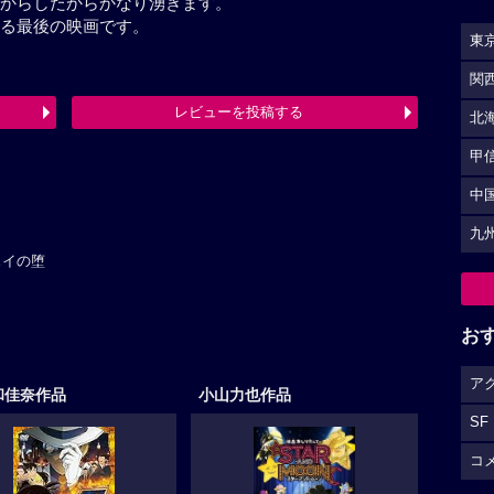
が聞ける最後の映画です。
東
す。
関
北
レビューを投稿する
甲
最終更新日：2026-07-29 11:47:50
中
九
ェイの堕
お
ア
和佳奈作品
小山力也作品
SF
コ