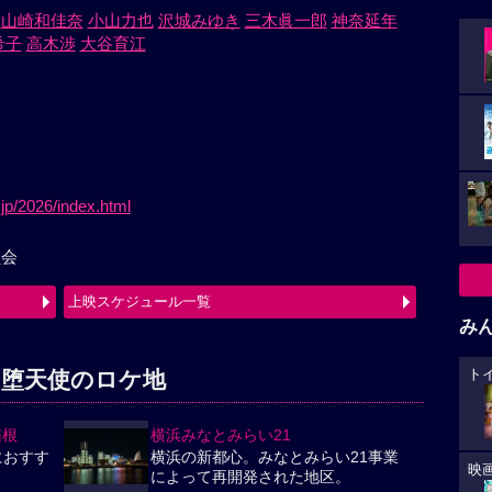
山崎和佳奈
小山力也
沢城みゆき
三木眞一郎
神奈延年
希子
高木渉
大谷育江
jp/2026/index.html
員会
上映スケジュール一覧
み
ト
の堕天使のロケ地
箱根
横浜みなとみらい21
におすす
横浜の新都心。みなとみらい21事業
映
によって再開発された地区。