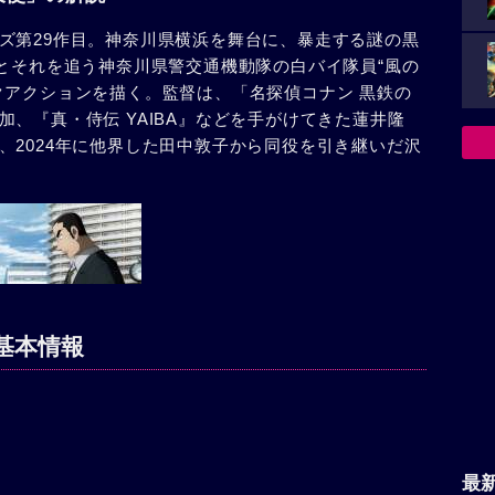
ズ第29作目。神奈川県横浜を舞台に、暴走する謎の黒
”とそれを追う神奈川県警交通機動隊の白バイ隊員“風の
クアクションを描く。監督は、「名探偵コナン 黒鉄の
、『真・侍伝 YAIBA』などを手がけてきた蓮井隆
、2024年に他界した田中敦子から同役を引き継いだ沢
基本情報
最