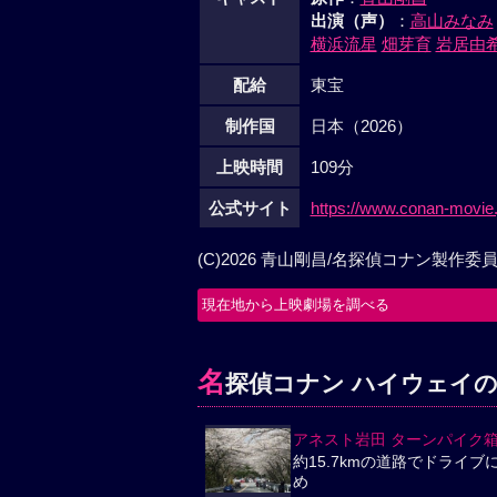
キャスト
原作
：
青山剛昌
出演（声）
：
高山みなみ
横浜流星
畑芽育
岩居由
配給
東宝
制作国
日本（2026）
上映時間
109分
公式サイト
https://www.conan-movie.
(C)2026 青山剛昌/名探偵コナン製作委
現在地から上映劇場を調べる
名
探偵コナン ハイウェイ
アネスト岩田 ターンパイク
約15.7kmの道路でドライブ
め