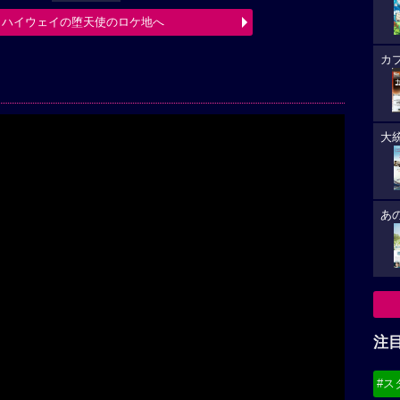
 ハイウェイの堕天使のロケ地へ
カ
大
あ
Play
注
#ス