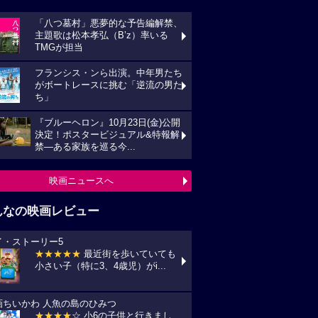
「八つ墓村」悪夢的な予告編解禁、
主題歌は松本孝弘（B’z）率いる
TMGが担当
フランシス・ンら出演。中年男たち
がボートレースに挑む「逆流の男た
ち」
『ブルーヘロン』10月23日(金)公開
決定！ポスタービジュアル&特報解
禁―ある家族を巡る今...
映画ニュースへ
んなの映画レビュー
イ・ストーリー5
★★★★★
最近街を歩いていても
小さい子（特に3、4歳児）がi...
画ちいかわ 人魚の島のひみつ
★★★★
☆ 小6の子供と行きまし