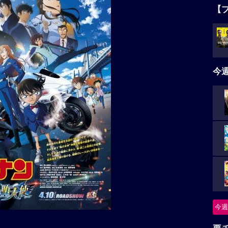
【
今
今週