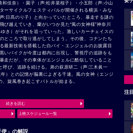
要
崎和佳奈）・園子（声:松井菜桜子）・小五郎（声:小山
ターサイクルフェスティバルが開催される横浜・みな
声:日髙のり子）と向かっていたところ、暴走する謎の
飛び越えていき、蘭がいつか見た“風の女神様”神奈川
みゆき）がそれを追っていった。激しいカーチェイスの
のところで取り逃がしてしまう。その後、コナンたち
る最新技術を搭載した白バイ・エンジェルのお披露目
黒いバイクが今度は都内に出現し、警視庁の追跡をも
暴走だが、その車体がエンジェルに酷似していること
”と呼び、追跡を続ける。弟の萩原研二（声:三木眞一
延年）との記憶が脳裏によぎる千速。風の女神（エンジ
）の、旋風巻き起こすバトルが始まる。
注
続きを読む
上映スケジュール一覧
天使」の解説