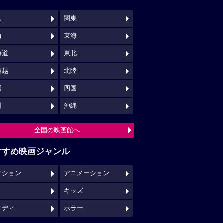
京
関東
西
東海
海道
東北
信越
北陸
国
四国
州
沖縄
全国の映画館へ
すすめ映画ジャンル
クション
アニメーション
キッズ
メディ
ホラー