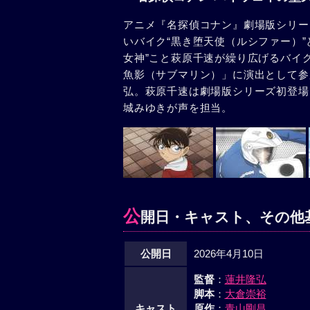
アニメ『名探偵コナン』劇場版シリー
いバイク“黒き堕天使（ルシファー）
女神”こと萩原千速が繰り広げるバイ
魚影（サブマリン）」に演出として参加
弘。萩原千速は劇場版シリーズ初登場
城みゆきが声を担当。
公
開日・キャスト、その他
公開日
2026年4月10日
監督
：
蓮井隆弘
脚本
：
大倉崇裕