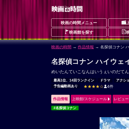
映画の時間メニュー
映画館を探す
映画の時間
→
作品情報
→ 名探偵コナン 
名探偵コナン ハイウェ
めいたんていこなんはいうぇいのだてん
最高1位、14回ランクイン
ドラマ
アクシ
予告編動画あり
★★★★☆
4件
作品情報
上映館/スケジュール
レビュー
#名探偵コナン