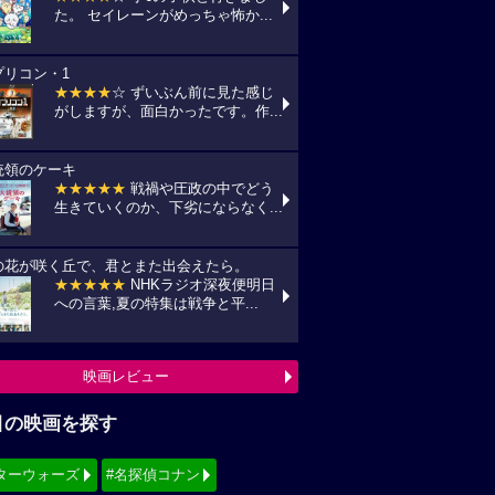
た。 セイレーンがめっちゃ怖か...
プリコン・1
★★★★
☆ ずいぶん前に見た感じ
がしますが、面白かったです。作...
統領のケーキ
★★★★★
戦禍や圧政の中でどう
生きていくのか、下劣にならなく...
の花が咲く丘で、君とまた出会えたら。
★★★★★
NHKラジオ深夜便明日
への言葉,夏の特集は戦争と平...
映画レビュー
目の映画を探す
ターウォーズ
#名探偵コナン