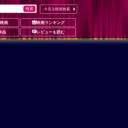
今見る映画検索
の映画
映画ランキング
作品
レビューを読む