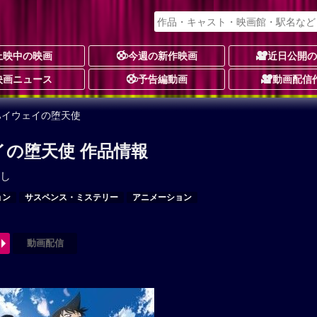
上映中の映画
今週の新作映画
近日公開
映画ニュース
予告編動画
動画配信
ハイウェイの堕天使
イの堕天使 作品情報
し
ョン
サスペンス・ミステリー
アニメーション
動画配信