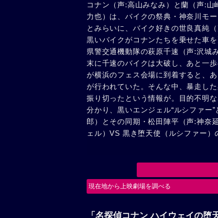
コナン（声:高山みなみ）と蘭（声:山
力也）は、バイクの祭典・神奈川モー
とみらいに、バイク好きの世良真純（
黒いバイクがコナンたちを乗せた車を
県警交通機動隊の萩原千速（声:沢城
末に千速のバイクは大破し、あと一歩
が横浜のフェス会場に到着すると、あ
が行われていた。そんな中、暴走した
振り切ったという情報が。目的不明な
分かり、黒いエンジェル“ルシファー
郎）とその同期・松田陣平（声:神奈
ェル）VS 黒き堕天使（ルシファー
現在地から上映劇場を調べる
「名探偵コナン ハイウェイの堕