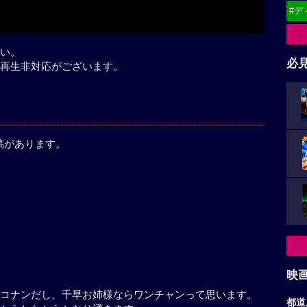
#デ
い。
必
再生非対応がございます。
稿があります。
映
もまあコナンだし、千早お姉様ならワンチャンって思
都道
ファンからしたからかなり湧きます。