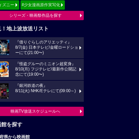
ィズニー
#少女漫画原作実写化
シリーズ・映画祭作品を探す
見！地上波放送リスト
『借りぐらしのアリエッティ』
8/7(金) 日本テレビ/金曜ロードショ
ーにて(21:00〜)
『怪盗グルーのミニオン超変身』
8/10(月) フジテレビ/最新作公開記
念にて(19:00〜)
『銀河鉄道の夜』
8/11(火) NHK/Eテレにて(09:00～)
映画TV放送スケジュールへ
画館を探す
府県から映画館