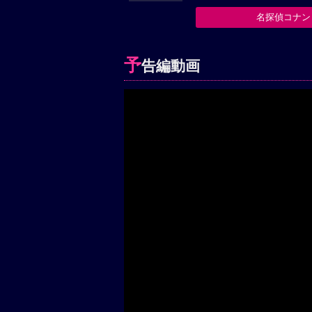
名探偵コナン
予
告編動画