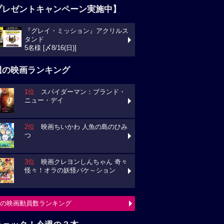
プレゼントキャンペーン実施中】
『グレイ・ミッション』アクリルス
タンド
5名様 [〆8/16(日)]
週の映画ランキング
1位
スパイダーマン：ブランド・
ニュー・デイ
2位
映画ちいかわ 人魚の島のひみ
つ
3位
映画クレヨンしんちゃん 奇々
怪々！オラの妖怪バケ～ション
の映画動員数ランキング