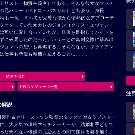
要
アリスト（物質主義者）である。そんな彼女がマッチ
の兄ハリー（ペドロ・パスカル）と出会う。身長
も人柄も一流、すべてが完璧な彼から情熱的なアプローチ
ターをしていた元カレのジョン（クリス・エヴァン
は互いに愛し合っていたが、俳優を目指してバイトを
ずに破局したのだった。ハリーとの真剣交際に踏み出
ジョンへの想いも再燃する。そんななか、クライアン
は仕事も恋愛も転機を迎えることに……。
続きを読む
上映スケジュール一覧
注
の解説
24製作＆セリーヌ・ソン監督のタッグで贈るラブストー
に、大人気の凄腕マッチメーカーが、結婚相手として
った売れない俳優の元恋人との間で揺れる姿を描く。