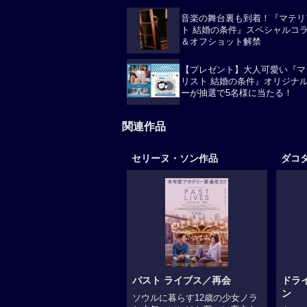
音楽の舞台裏も到着！『マテリ
ト 結婚の条件』スペシャルコ
＆オフショット解禁
【プレゼント】大人可愛い『マ
リスト 結婚の条件』オリジナ
ーが抽選で5名様に当たる！
関連作品
セリーヌ・ソン作品
ダコ
パスト ライブス／再会
ドラ
ン
ソウルに暮らす12歳の少女ノラ