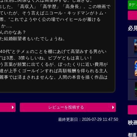
は性別に関係なく人は高望みする。し過ぎる。
#デ
出した。「高収入」「高学歴」「高身長」。この映画で
ていたが、そう言えばニコール・キッドマンがトム・
際、“これでようやく公の場でハイヒールが履ける
とか…。
必
んのかなあ？
た結婚願望者もいたでしょうね。
もう40代”とテメェのことを棚にあげて高望みする男がい
○”は3悪、3禁らしいね。ビブゲどもは哀しい！
う言葉が頻繁に出てくるが、ぼったくりに近い費用が
達が上手くゴールインすれば高額報酬を得られる主人
麗事では済まされませんな。人間の本音を描く作品は
レビューを投稿する
最終更新日：2026-07-29 11:47:50
映
都道