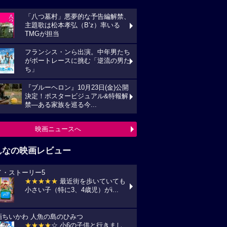
「八つ墓村」悪夢的な予告編解禁、
主題歌は松本孝弘（B’z）率いる
TMGが担当
フランシス・ンら出演。中年男たち
がボートレースに挑む「逆流の男た
ち」
『ブルーヘロン』10月23日(金)公開
決定！ポスタービジュアル&特報解
禁―ある家族を巡る今...
映画ニュースへ
んなの映画レビュー
イ・ストーリー5
★★★★★
最近街を歩いていても
小さい子（特に3、4歳児）がi...
画ちいかわ 人魚の島のひみつ
★★★★
☆ 小6の子供と行きまし