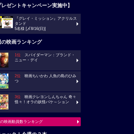
プレゼントキャンペーン実施中】
『グレイ・ミッション』アクリルス
タンド
5名様 [〆8/16(日)]
週の映画ランキング
1位
スパイダーマン：ブランド・
ニュー・デイ
2位
映画ちいかわ 人魚の島のひみ
つ
3位
映画クレヨンしんちゃん 奇々
怪々！オラの妖怪バケ～ション
の映画動員数ランキング