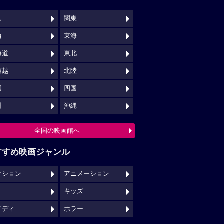
京
関東
西
東海
海道
東北
信越
北陸
国
四国
州
沖縄
全国の映画館へ
すすめ映画ジャンル
クション
アニメーション
キッズ
メディ
ホラー