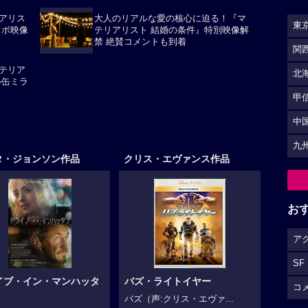
アリス
大人のリアルな愛の核心に迫る！『マ
東
ラボ映像
テリアリスト 結婚の条件』特別映像解
禁 絶賛コメントも到着
関
テリア
北
ル缶ミラ
甲
中
九
タ・ジョンソン作品
クリス・エヴァンス作品
お
ア
SF
イブ・イン・マンハッタ
バズ・ライトイヤー
コ
バズ（声:クリス・エヴァ...