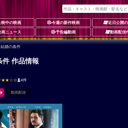
上映中の映画
今週の新作映画
近日公開
映画ニュース
予告編動画
動画配信
 結婚の条件
条件 作品情報
★★★☆
☆
4件
動画配信