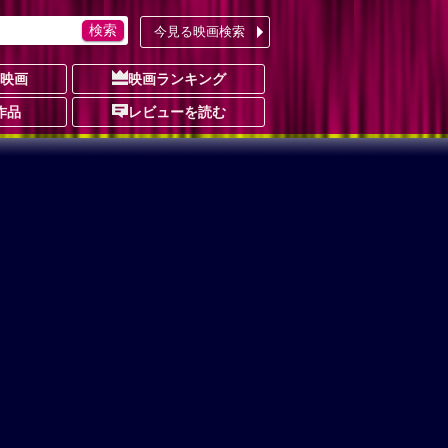
今見る映画検索
の映画
映画ランキング
作品
レビューを読む