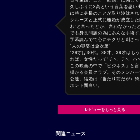
古今東西、こと「結婚」に関して
久しぶりに3高という言葉を思い
は特に身長のことが取り沙汰され
クルーズと正式に離婚が成立した
わ”と言ったとか、言わなかった
でも身長問題の為にあんな手術す
字幕読んでて心にチクリと刺さっ
“人の容姿は金次第”
“29才は30代。38才、39才は
れば、女性だって“チ○、デ○、ハ
この映画の中で「ビジネス」と言
掛かる会員クラブ。そのメンバー
公達。結婚は（当たり前だが）綺
ホント面白い。
レビューをもっと見る
関連ニュース