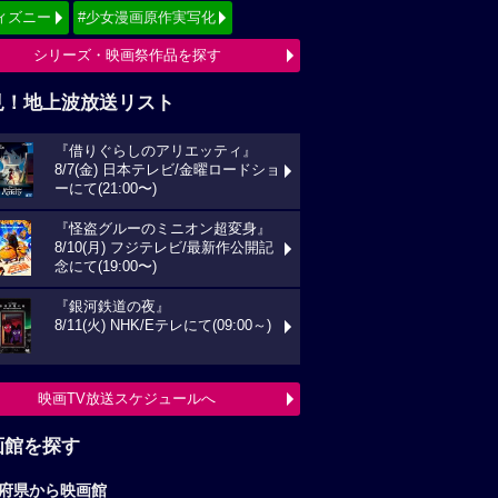
ィズニー
#少女漫画原作実写化
シリーズ・映画祭作品を探す
見！地上波放送リスト
『借りぐらしのアリエッティ』
8/7(金) 日本テレビ/金曜ロードショ
ーにて(21:00〜)
『怪盗グルーのミニオン超変身』
8/10(月) フジテレビ/最新作公開記
念にて(19:00〜)
『銀河鉄道の夜』
8/11(火) NHK/Eテレにて(09:00～)
映画TV放送スケジュールへ
画館を探す
府県から映画館