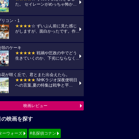
た。 セイレーンがめっちゃ怖か...
プリコン・1
★★★★
☆ ずいぶん前に見た感じ
がしますが、面白かったです。作...
統領のケーキ
★★★★★
戦禍や圧政の中でどう
生きていくのか、下劣にならなく...
の花が咲く丘で、君とまた出会えたら。
★★★★★
NHKラジオ深夜便明日
への言葉,夏の特集は戦争と平...
映画レビュー
目の映画を探す
ターウォーズ
#名探偵コナン