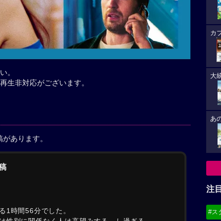
カ
い。
大
再生非対応がございます。
あ
稿があります。
稿
注
る1時間56分でした。
#ス