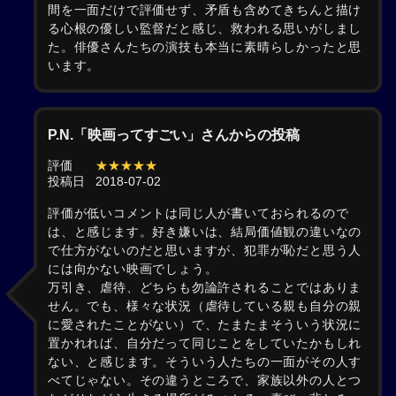
間を一面だけで評価せず、矛盾も含めてきちんと描け
る心根の優しい監督だと感じ、救われる思いがしまし
た。俳優さんたちの演技も本当に素晴らしかったと思
います。
P.N.「映画ってすごい」さんからの投稿
評価
★★★★★
投稿日
2018-07-02
評価が低いコメントは同じ人が書いておられるので
は、と感じます。好き嫌いは、結局価値観の違いなの
で仕方がないのだと思いますが、犯罪が恥だと思う人
には向かない映画でしょう。
万引き、虐待、どちらも勿論許されることではありま
せん。でも、様々な状況（虐待している親も自分の親
に愛されたことがない）で、たまたまそういう状況に
置かれれば、自分だって同じことをしていたかもしれ
ない、と感じます。そういう人たちの一面がその人す
べてじゃない。その違うところで、家族以外の人とつ