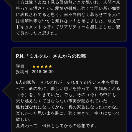
じ方は違うよね！見る価値無いとか酷いわ。人間本来
持ってる汚さとか…愛情や孤独…強くて弱い所が如実
に表現されてると思う。何不自由なく暮らせてる人に
は理解出来ないかも知れない！と感じました。敢えて
ドキュメントっぽくてリアリティーを感じました。観
て良かったと思えた。
P.N.「ミルクル」さんからの投稿
評価
★★★★★
投稿日
2018-06-30
6人の家族 それぞれが、それまでの辛い人生を背負
って、命の奥に、優しい想いを持って、笑顔あふれる
（今）を、生きていた。でも、その（今）の中にも、
乗り越えなくてはならない事実が隠されていた...。
離ればなれになってから、真の家族になったのかな。
楽しかった思い出を胸に、強く生きて、幸せになって
欲しい。
見終わって、何日もしてからの感想です。