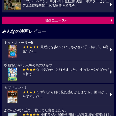
『ブルーヘロン』10月23日(金)公開決定！ポスタービジュ
アル&特報解禁―ある家族を巡る今...
映画ニュースへ
みんなの映画レビュー
トイ・ストーリー5
★★★★★
最近街を歩いていても小さい子（特に3、4歳
児）がi...
映画ちいかわ 人魚の島のひみつ
★★★★
☆ 小6の子供と行きました。 セイレーンがめっち
ゃ怖か...
カプリコン・1
★★★★
☆ ずいぶん前に見た感じがしますが、面白かっ
たです。作...
あの花が咲く丘で、君とまた出会えたら。
★★★★★
NHKラジオ深夜便明日への言葉,夏の特集は戦