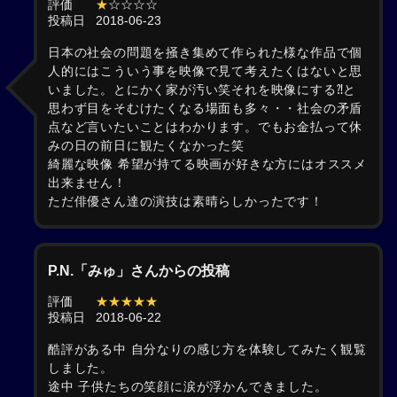
評価
★
☆☆☆☆
投稿日
2018-06-23
日本の社会の問題を掻き集めて作られた様な作品で個
人的にはこういう事を映像で見て考えたくはないと思
いました。とにかく家が汚い笑それを映像にする⁈と
思わず目をそむけたくなる場面も多々・・社会の矛盾
点など言いたいことはわかります。でもお金払って休
みの日の前日に観たくなかった笑
綺麗な映像 希望が持てる映画が好きな方にはオススメ
出来ません！
ただ俳優さん達の演技は素晴らしかったです！
P.N.「みゅ」さんからの投稿
評価
★★★★★
投稿日
2018-06-22
酷評がある中 自分なりの感じ方を体験してみたく観覧
しました。
途中 子供たちの笑顔に涙が浮かんできました。