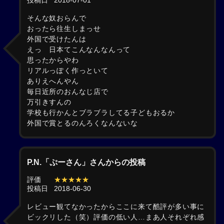
投稿日
2018-07-01
そんな奴おらんで
おったら往生しまっせ
外国で受けたんは
えっ 日本てこんなんなんって
思ったからやわ
リアルっぽく作っといて
ありえへんやん
毎日近所のおんなじ店で
万引きすんの
学校も行かんとブラブラしてる子どもおるか
外国で賞とるのんろくなんないな
P.N.「ぷーさん」さんからの投稿
評価
★★★★★
投稿日
2018-06-30
レビュー観てなかったからここに来て酷評が多い事に
ビックリした（笑）評価の低い人…まあ人それぞれ感