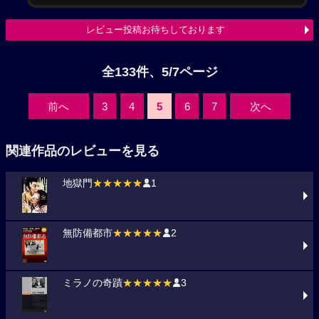
レビュー投稿お待ちしております
全133件、5/7ページ
前へ
3
4
5
6
7
次へ
関連作品のレビューを見る
地獄門
★★★★★
1
無防備都市
★★★★★
2
ミラノの奇蹟
★★★★★
3