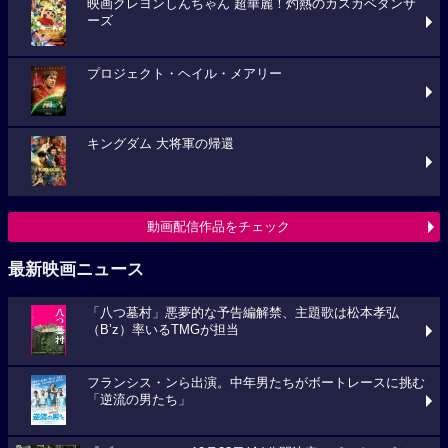
映画クレヨンしんちゃん 超華麗！灼熱のカスカベダンサ
ーズ
プロジェクト・ヘイル・メアリー
キングダム 大将軍の帰還
動画配信作品をチェック
最新映画ニュース
「八つ墓村」悪夢的な予告編解禁、主題歌は松本孝弘
（B’z）率いるTMGが担当
フランシス・ンら出演。中年男たちがボートレースに挑む
「逆流の男たち」