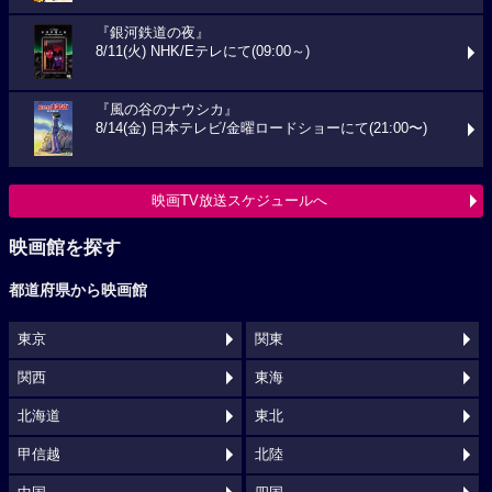
『銀河鉄道の夜』
8/11(火) NHK/Eテレにて(09:00～)
『風の谷のナウシカ』
8/14(金) 日本テレビ/金曜ロードショーにて(21:00〜)
映画TV放送スケジュールへ
映画館を探す
都道府県から映画館
東京
関東
関西
東海
北海道
東北
甲信越
北陸