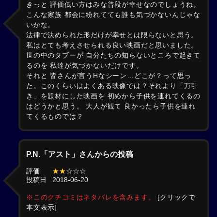
きっと 評価低い方はみな普段が幸せなのでしょうね。
こんな家族 都会に紛れてても誰も気づかないんじゃな
いかな。
法律で決められた形だけが幸せとは限らないと思う。
私はとても考えさせられる良い映画だと思いました。
世の中のタブーが 自分たちの知らないところで起きて
るのを 私達が気づかないだけです。
それと 皆さんが言うHなシーン…どこが？って思っ
た。このくらいはよくある映像では？それより「万引
き」を題材にした映画を 初めから子供を連れてくるの
はどうかと思う。 大人が観て 良かったら子供を連れ
てくるものでは？
P.N.「アスト」さんからの投稿
評価
★★
☆☆☆
投稿日
2018-06-20
※このクチコミはネタバレを含みます。
[クリックで
本文表示]