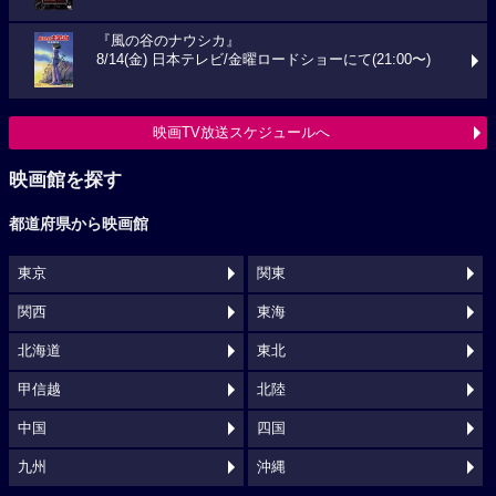
『風の谷のナウシカ』
8/14(金) 日本テレビ/金曜ロードショーにて(21:00〜)
映画TV放送スケジュールへ
映画館を探す
都道府県から映画館
東京
関東
関西
東海
北海道
東北
甲信越
北陸
中国
四国
九州
沖縄