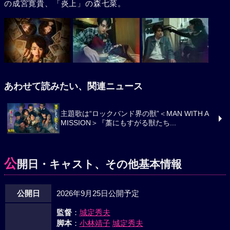
の成宮寛貴、「炎上」の森七菜。
あわせて読みたい、関連ニュース
主題歌は“ロックバンド界の獣”＜MAN WITH A
MISSION＞『藁にもすがる獣たち...
公
開日・キャスト、その他基本情報
公開日
2026年9月25日公開予定
監督
：
城定秀夫
脚本
：
小林靖子
城定秀夫