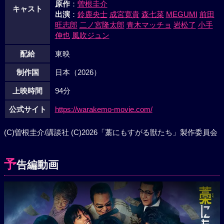
原作
：
曽根圭介
キャスト
出演
：
鈴鹿央士
成宮寛貴
森七菜
MEGUMI
前田
旺志郎
二ノ宮隆太郎
青木マッチョ
岩松了
小手
伸也
風吹ジュン
配給
東映
制作国
日本（2026）
上映時間
94分
公式サイト
https://warakemo-movie.com/
(C)曽根圭介/講談社 (C)2026「藁にもすがる獣たち」製作委員会
予
告編動画