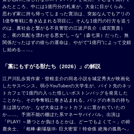
みたところ、中には1億円分の札束が。大金に目がくらみ、
思わず家に持ち帰ってしまった寛治は、突如なんでもアリの
1億争奪戦に巻き込まれる羽目に。そんな1億円の行方を追う
のは、裏社会と繋がる不良警官の江波戸良介（成宮寛貴）
と、夜の気配を漂わせる悪女“し～な”（森七菜）だった。無
関係だったはずの彼らの運命は、やがて“1億円”によって交錯
し始める……。
「藁にもすがる獣たち（2026）」の解説
江戸川乱歩賞作家・曽根圭介の同名小説を城定秀夫が映画化
したサスペンス。弱小YouTuberの大学生が、バイト先のネッ
トカフェで1億円の入った怪しいボストンバッグを発見した
ことから、その争奪戦に巻き込まれる。バッグの本当の持ち
主は誰なのか、なぜ大金はネットカフェに置かれていたの
か……、予測不能の棚ぼた系マネーサバイバル。出演は
「PLAY! ～勝つとか負けるとかは、どーでもよくて～」の鈴
鹿央士、「相棒-劇場版III- 巨大密室！特命係 絶海の孤島へ」