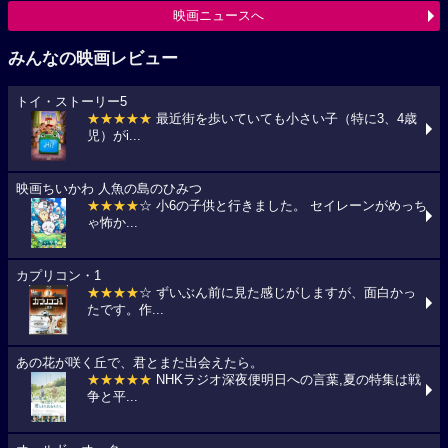
映画ニュースへ
みんなの映画レビュー
トイ・ストーリー5
★★★★★
最近街を歩いていても小さい子（特に3、4歳
児）がi...
映画ちいかわ 人魚の島のひみつ
★★★★
☆ 小6の子供と行きました。 セイレーンがめっち
ゃ怖か...
カプリコン・1
★★★★
☆ ずいぶん前に見た感じがしますが、面白かっ
たです。作...
あの花が咲く丘で、君とまた出会えたら。
★★★★★
NHKラジオ深夜便明日への言葉,夏の特集は戦
争と平...