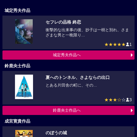
城定秀夫作品
セフレの品格 終恋
衝撃的な出来事の後、抄子は一樹と別れ、さま
ざまな男と一晩限り...
★★★★★
1
城定秀夫作品へ
鈴鹿央士作品
夏へのトンネル、さよならの出口
とある片田舎の町に、その...
★★★☆
☆
3
鈴鹿央士作品へ
成宮寛貴作品
のぼうの城