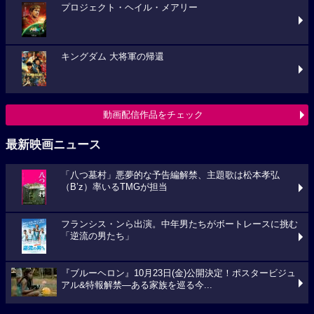
プロジェクト・ヘイル・メアリー
キングダム 大将軍の帰還
動画配信作品をチェック
最新映画ニュース
「八つ墓村」悪夢的な予告編解禁、主題歌は松本孝弘
（B’z）率いるTMGが担当
フランシス・ンら出演。中年男たちがボートレースに挑む
「逆流の男たち」
『ブルーヘロン』10月23日(金)公開決定！ポスタービジュ
アル&特報解禁―ある家族を巡る今...