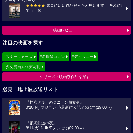
オールド・オーク
★★★★★
素直にいい作品だったと思います。 それにし
ても、永...
映画レビュー
注目の映画を探す
#スターウォーズ
#名探偵コナン
#ディズニー
#少女漫画原作実写化
シリーズ・映画祭作品を探す
必見！地上波放送リスト
『怪盗グルーのミニオン超変身』
8/10(月) フジテレビ/最新作公開記念にて(19:00〜)
『銀河鉄道の夜』
8/11(火) NHK/Eテレにて(09:00～)