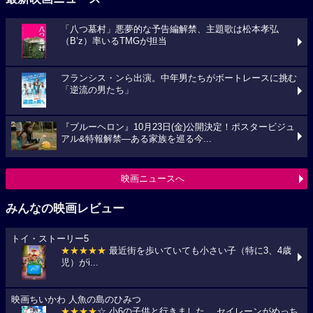
「八つ墓村」悪夢的な予告編解禁、主題歌は松本孝弘
（B’z）率いるTMGが担当
フランシス・ンら出演。中年男たちがボートレースに挑む
「逆流の男たち」
『ブルーヘロン』10月23日(金)公開決定！ポスタービジュ
アル&特報解禁―ある家族を巡る今...
映画ニュースへ
みんなの映画レビュー
トイ・ストーリー5
★★★★★
最近街を歩いていても小さい子（特に3、4歳
児）がi...
映画ちいかわ 人魚の島のひみつ
★★★★
☆ 小6の子供と行きました。 セイレーンがめっち