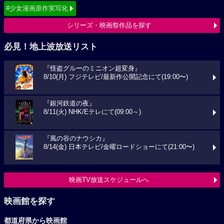
#少女漫画原作実写化
シリーズ・映画祭作品を探す
必見！地上波放送リスト
『怪盗グルーのミニオン超変身』
8/10(月) フジテレビ/最新作公開記念にて(19:00〜)
『銀河鉄道の夜』
8/11(火) NHK/Eテレにて(09:00～)
『風の谷のナウシカ』
8/14(金) 日本テレビ/金曜ロードショーにて(21:00〜)
映画TV放送スケジュールへ
映画館を探す
都道府県から映画館