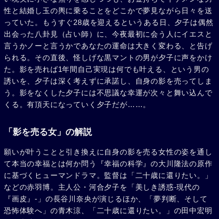
性と結婚し玉の輿に乗ることをどこかで夢見ながら日々を送
っていた。もうすぐ28歳を迎えるというある日、夕子は偶然
出会った八卦見（占い師）に、今夜最初に会う人にイエスと
言うかノーと言うかであなたの運命は大きく変わる、と告げ
られる。その直後、怪しげな黒マントの男が夕子に声をかけ
た。影を売れば1年間自己実現は何でも叶える、という男の
誘いを、夕子は深く考えずに承諾し、自身の影を売ってしま
う。影をなくした夕子には不思議な幸運が次々と舞い込んで
くる。有頂天になっていく夕子だが……。
「影を売る女」の解説
願いが叶うことと引き換えに自身の影を売る女性の姿を通し
て本当の幸福とは何か問う『幸福の科学』の大川隆法の原作
に基づくヒューマンドラマ。監督は「二十歳に還りたい。」
などの赤羽博。主人公・河合夕子を「美しき誘惑-現代の
『画皮』-」の長谷川奈央が演じるほか、「夢判断、そして
恐怖体験へ」の青木涼、「二十歳に還りたい。」の田中宏明