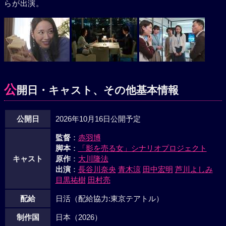
らが出演。
公
開日・キャスト、その他基本情報
公開日
2026年10月16日公開予定
監督
：
赤羽博
脚本
：
「影を売る女」シナリオプロジェクト
キャスト
原作
：
大川隆法
出演
：
長谷川奈央
青木涼
田中宏明
芦川よしみ
目黒祐樹
田村亮
配給
日活（配給協力:東京テアトル）
制作国
日本（2026）