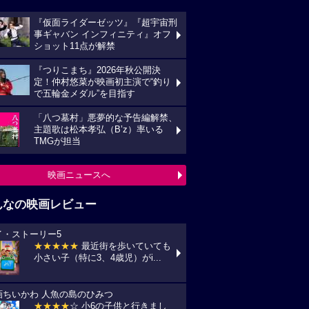
『仮面ライダーゼッツ』『超宇宙刑
事ギャバン インフィニティ』オフ
ショット11点が解禁
『つりこまち』2026年秋公開決
定！仲村悠菜が映画初主演で“釣り
で五輪金メダル”を目指す
「八つ墓村」悪夢的な予告編解禁、
主題歌は松本孝弘（B’z）率いる
TMGが担当
映画ニュースへ
んなの映画レビュー
イ・ストーリー5
★★★★★
最近街を歩いていても
小さい子（特に3、4歳児）がi...
画ちいかわ 人魚の島のひみつ
★★★★
☆ 小6の子供と行きまし