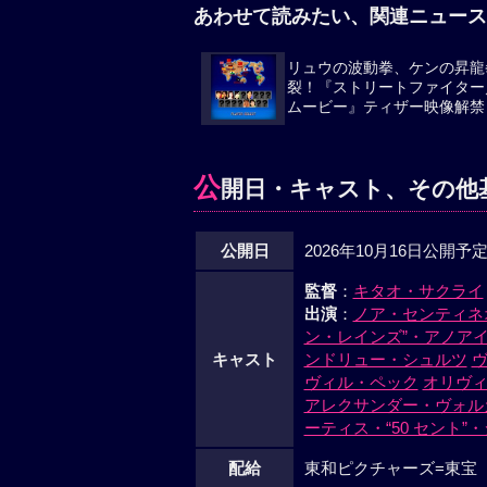
あわせて読みたい、関連ニュース
リュウの波動拳、ケンの昇龍
裂！『ストリートファイター
ムービー』ティザー映像解禁
公
開日・キャスト、その他
公開日
2026年10月16日公開予
監督
：
キタオ・サクライ
出演
：
ノア・センティネ
ン・レインズ”・アノア
キャスト
ンドリュー・シュルツ
ヴィル・ペック
オリヴ
アレクサンダー・ヴォル
ーティス・“50 セント”
配給
東和ピクチャーズ=東宝