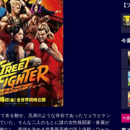
【
今
として名を馳せ、兄弟のような存在であったリュウとケン
今週
ていた。そんな二人のもとに謎の女性格闘家・春麗が
赦なし、最強を決める世界最高峰の頂上決戦・ワール