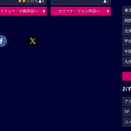
★★☆
☆☆
5
-
東
ドリュー・小路作品へ
カリーナ・リャン作品へ
関
北
甲
中
九
お
ア
SF
コ