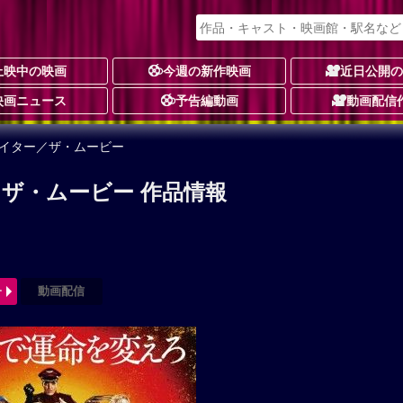
上映中の映画
今週の新作映画
近日公開
映画ニュース
予告編動画
動画配信
ァイター／ザ・ムービー
ザ・ムービー 作品情報
ー
動画配信