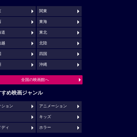
京
関東
西
東海
海道
東北
信越
北陸
国
四国
州
沖縄
全国の映画館へ
すすめ映画ジャンル
クション
アニメーション
キッズ
メディ
ホラー