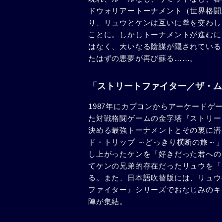
ドウォリアートーナメント（世界格闘
り、リュウとケンは互いに拳を交わし
ことに。しかしトーナメントが進むに
はなく、大いなる陰謀が隠されている
たはずの悪夢が再び蘇る……。
「ストリートファイター／ザ・
1987年にカプコンからアーケード
た対戦格闘ゲームの金字塔『ストリー
決める最強トーナメントとその裏に潜
ド・トリップ ～どっきり横断の旅～
し上がったケンを「好きだった君への
てケンの兄弟的存在だったリュウを「
る。また、日本語吹替版には、リュウ
ファイター』シリーズでおなじみのキャ
陣が集結。