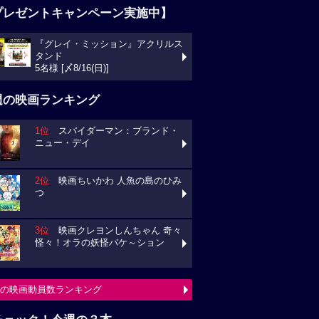
プレゼントキャンペーン実施中】
『グレイ・ミッション』アクリルス
タンド
5名様 [〆8/16(日)]
週の映画ランキング
1位
スパイダーマン：ブランド・
ニュー・デイ
2位
映画ちいかわ 人魚の島のひみ
つ
3位
映画クレヨンしんちゃん 奇々
怪々！オラの妖怪バケ～ション
の映画動員数ランキング