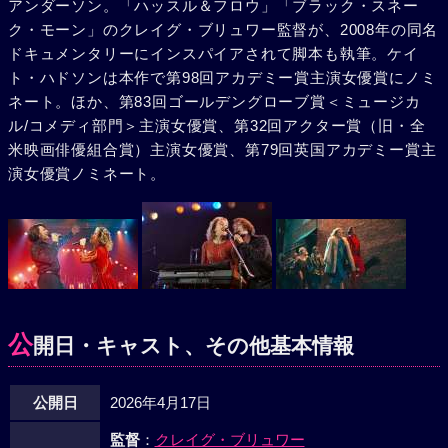
アンダーソン。「ハッスル＆フロウ」「ブラック・スネー
ク・モーン」のクレイグ・ブリュワー監督が、2008年の同名
ドキュメンタリーにインスパイアされて脚本も執筆。ケイ
ト・ハドソンは本作で第98回アカデミー賞主演女優賞にノミ
ネート。ほか、第83回ゴールデングローブ賞＜ミュージカ
ル/コメディ部門＞主演女優賞、第32回アクター賞（旧・全
米映画俳優組合賞）主演女優賞、第79回英国アカデミー賞主
演女優賞ノミネート。
公
開日・キャスト、その他基本情報
公開日
2026年4月17日
監督
：
クレイグ・ブリュワー