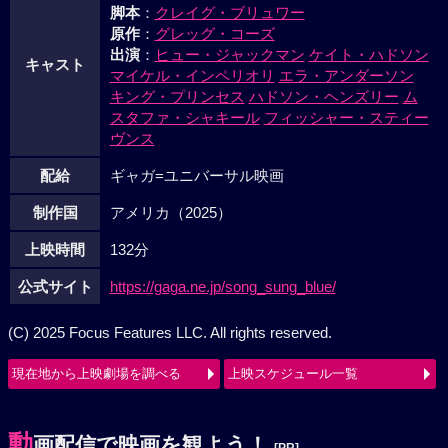
脚本
：
クレイグ・ブリュワー
原作
：
グレッグ・コーズ
出演
：
ヒュー・ジャックマン
ケイト・ハドソン
キャスト
マイケル・インペリオリ
エラ・アンダーソン
キング・プリンセス
ハドソン・ヘンズリー
ム
スタファ・シャキール
フィッシャー・スティー
ヴンス
配給
ギャガ=ユニバーサル映画
制作国
アメリカ（2025）
上映時間
132分
公式サイト
https://gaga.ne.jp/song_sung_blue/
(C) 2025 Focus Features LLC. All rights reserved.
現在地から上映劇場を調べる
上映スケジュール一覧
動
画配信で映画を観よう！