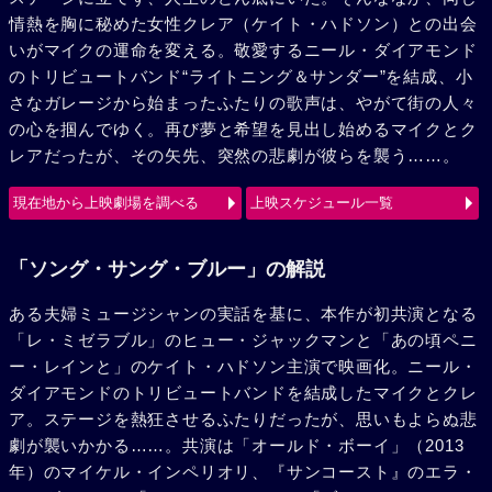
情熱を胸に秘めた女性クレア（ケイト・ハドソン）との出会
いがマイクの運命を変える。敬愛するニール・ダイアモンド
のトリビュートバンド“ライトニング＆サンダー”を結成、小
さなガレージから始まったふたりの歌声は、やがて街の人々
の心を掴んでゆく。再び夢と希望を見出し始めるマイクとク
レアだったが、その矢先、突然の悲劇が彼らを襲う……。
現在地から上映劇場を調べる
上映スケジュール一覧
「ソング・サング・ブルー」の解説
ある夫婦ミュージシャンの実話を基に、本作が初共演となる
「レ・ミゼラブル」のヒュー・ジャックマンと「あの頃ペニ
ー・レインと」のケイト・ハドソン主演で映画化。ニール・
ダイアモンドのトリビュートバンドを結成したマイクとクレ
ア。ステージを熱狂させるふたりだったが、思いもよらぬ悲
劇が襲いかかる……。共演は「オールド・ボーイ」（2013
年）のマイケル・インペリオリ、『サンコースト』のエラ・