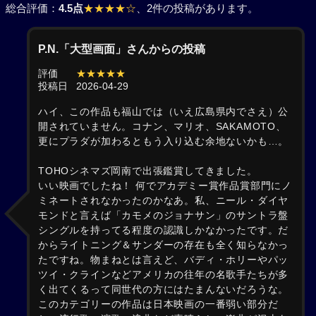
総合評価：
4.5点
★★★★☆
、2件の投稿があります。
P.N.「大型画面」さんからの投稿
評価
★★★★★
投稿日
2026-04-29
ハイ、この作品も福山では（いえ広島県内でさえ）公
開されていません。コナン、マリオ、SAKAMOTO、
更にプラダが加わるともう入り込む余地ないかも…。
TOHOシネマズ岡南で出張鑑賞してきました。
いい映画でしたね！ 何でアカデミー賞作品賞部門にノ
ミネートされなかったのかなあ。私、ニール・ダイヤ
モンドと言えば「カモメのジョナサン」のサントラ盤
シングルを持ってる程度の認識しかなかったです。だ
からライトニング＆サンダーの存在も全く知らなかっ
たですね。物まねとは言えど、バディ・ホリーやパッ
ツイ・クラインなどアメリカの往年の名歌手たちが多
く出てくるって同世代の方にはたまんないだろうな。
このカテゴリーの作品は日本映画の一番弱い部分だ