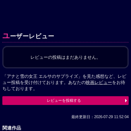
ユ
ーザーレビュー
レビューの投稿はまだありません。
「アナと雪の女王 エルサのサプライズ」を見た感想など、レビ
ュー投稿を受け付けております。あなたの
映画レビュー
をお待
ちしております。
レビューを投稿する
最終更新日：2026-07-29 11:52:04
関連作品