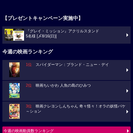
【プレゼントキャンペーン実施中】
『グレイ・ミッション』アクリルスタンド
5名様 [〆8/16(日)]
今週の映画ランキング
1位
スパイダーマン：ブランド・ニュー・デイ
2位
映画ちいかわ 人魚の島のひみつ
3位
映画クレヨンしんちゃん 奇々怪々！オラの妖怪バケ
～ション
今週の映画動員数ランキング