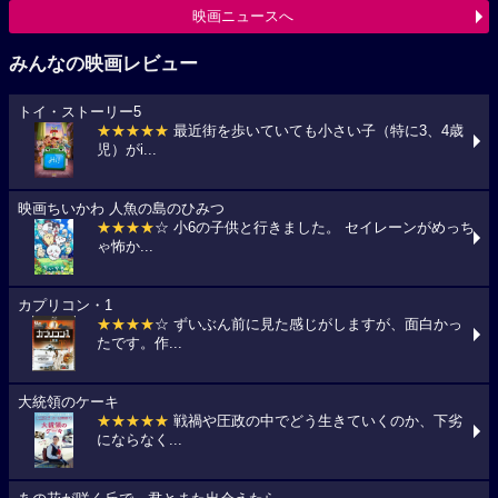
映画ニュースへ
みんなの映画レビュー
トイ・ストーリー5
★★★★★
最近街を歩いていても小さい子（特に3、4歳
児）がi...
映画ちいかわ 人魚の島のひみつ
★★★★
☆ 小6の子供と行きました。 セイレーンがめっち
ゃ怖か...
カプリコン・1
★★★★
☆ ずいぶん前に見た感じがしますが、面白かっ
たです。作...
大統領のケーキ
★★★★★
戦禍や圧政の中でどう生きていくのか、下劣
にならなく...