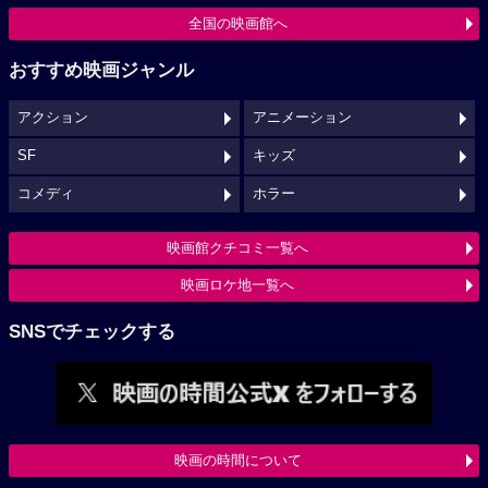
全国の映画館へ
おすすめ映画ジャンル
アクション
アニメーション
SF
キッズ
コメディ
ホラー
映画館クチコミ一覧へ
映画ロケ地一覧へ
SNSでチェックする
映画の時間について