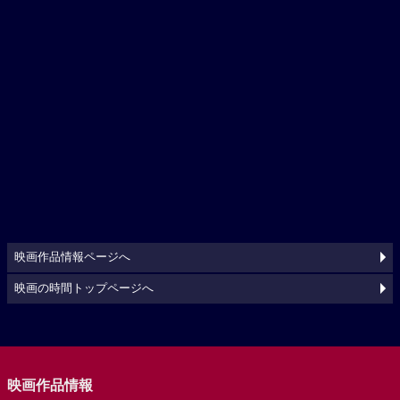
映画作品情報ページへ
映画の時間トップページへ
映画作品情報