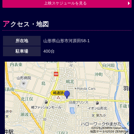
上映スケジュールを見る
ア
クセス・地図
所在地
山形県山形市河原田58-1
駐車場
400台
©2026 ZENRIN DataCom
地図データ©2026 ZENRIN