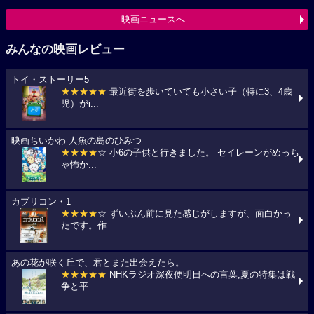
映画ニュースへ
みんなの映画レビュー
トイ・ストーリー5
★★★★★
最近街を歩いていても小さい子（特に3、4歳
児）がi...
映画ちいかわ 人魚の島のひみつ
★★★★
☆ 小6の子供と行きました。 セイレーンがめっち
ゃ怖か...
カプリコン・1
★★★★
☆ ずいぶん前に見た感じがしますが、面白かっ
たです。作...
あの花が咲く丘で、君とまた出会えたら。
★★★★★
NHKラジオ深夜便明日への言葉,夏の特集は戦
争と平...