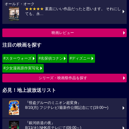
オールド・オーク
★★★★★
素直にいい作品だったと思います。 それにし
ても、永...
映画レビュー
注目の映画を探す
#スターウォーズ
#名探偵コナン
#ディズニー
#少女漫画原作実写化
シリーズ・映画祭作品を探す
必見！地上波放送リスト
『怪盗グルーのミニオン超変身』
8/10(月) フジテレビ/最新作公開記念にて(19:00〜)
『銀河鉄道の夜』
8/11(火) NHK/Eテレにて(09:00～)