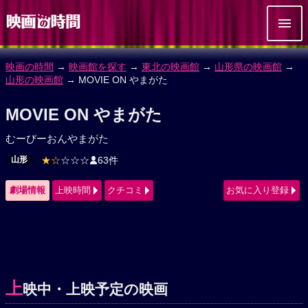
映画の時間
→
映画館を探す
→
東北の映画館
→
山形県の映画館
→
山形の映画館
→ MOVIE ON やまがた
MOVIE ON やまがた
むーびーおんやまがた
山形
★☆
☆☆☆
63件
劇場情報
上映時間
クチコミ
お気に入り登録
上
映中・上映予定の映画