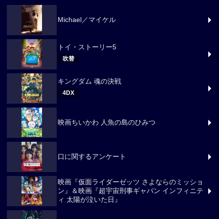
Michael／マイケル
トイ・ストーリー5
吹替
キングダム 魂の決戦
4DX
映画ちいかわ 人魚の島のひみつ
口に関するアンケート
映画『仮面ライダーゼッツ さよならのミッショ
ン』＆映画『超宇宙刑事ギャバン インフィニテ
ィ 太陽が泣いた日』