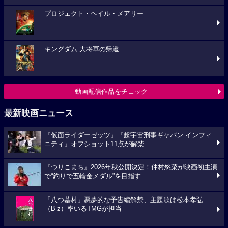
プロジェクト・ヘイル・メアリー
キングダム 大将軍の帰還
動画配信作品をチェック
最新映画ニュース
『仮面ライダーゼッツ』『超宇宙刑事ギャバン インフィ
ニティ』オフショット11点が解禁
『つりこまち』2026年秋公開決定！仲村悠菜が映画初主演
で“釣りで五輪金メダル”を目指す
「八つ墓村」悪夢的な予告編解禁、主題歌は松本孝弘
（B’z）率いるTMGが担当