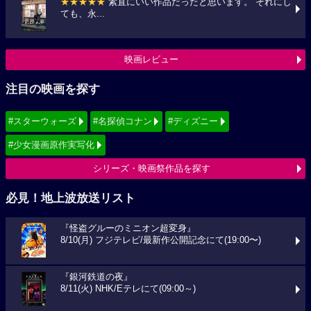
★★★★★
素直にいい作品だったと思います。 それにし
ても、永...
映画レビュー
注目の映画を探す
#スターウォーズ
#名探偵コナン
#ディズニー
#少女漫画原作実写化
シリーズ・映画祭作品を探す
必見！地上波放送リスト
『怪盗グルーのミニオン超変身』
8/10(月) フジテレビ/最新作公開記念にて(19:00〜)
『銀河鉄道の夜』
8/11(火) NHK/Eテレにて(09:00～)