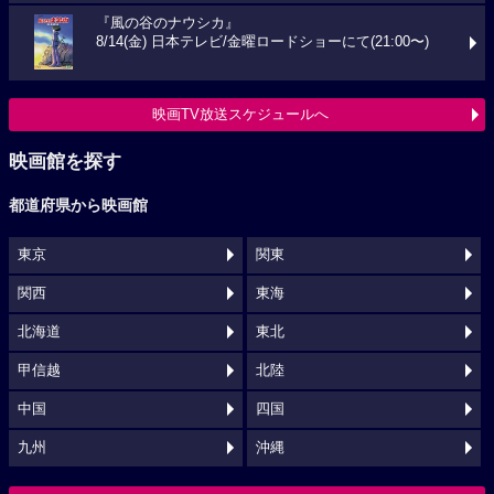
『風の谷のナウシカ』
8/14(金) 日本テレビ/金曜ロードショーにて(21:00〜)
映画TV放送スケジュールへ
映画館を探す
都道府県から映画館
東京
関東
関西
東海
北海道
東北
甲信越
北陸
中国
四国
九州
沖縄