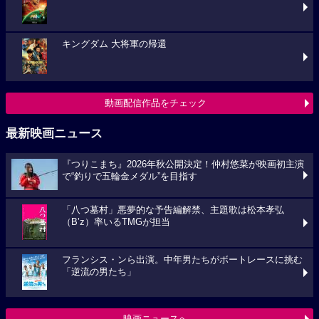
キングダム 大将軍の帰還
動画配信作品をチェック
最新映画ニュース
『つりこまち』2026年秋公開決定！仲村悠菜が映画初主演
で“釣りで五輪金メダル”を目指す
「八つ墓村」悪夢的な予告編解禁、主題歌は松本孝弘
（B’z）率いるTMGが担当
フランシス・ンら出演。中年男たちがボートレースに挑む
「逆流の男たち」
映画ニュースへ