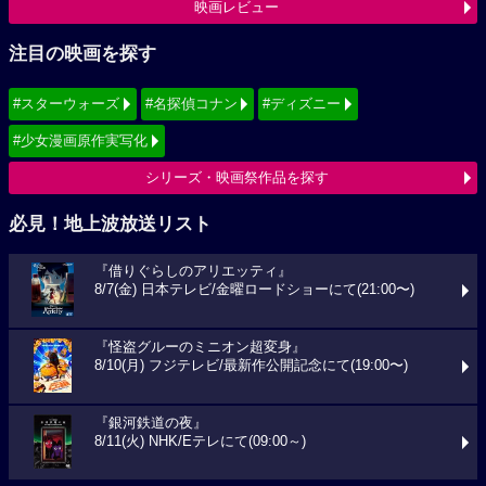
映画レビュー
注目の映画を探す
#スターウォーズ
#名探偵コナン
#ディズニー
#少女漫画原作実写化
シリーズ・映画祭作品を探す
必見！地上波放送リスト
『借りぐらしのアリエッティ』
8/7(金) 日本テレビ/金曜ロードショーにて(21:00〜)
『怪盗グルーのミニオン超変身』
8/10(月) フジテレビ/最新作公開記念にて(19:00〜)
『銀河鉄道の夜』
8/11(火) NHK/Eテレにて(09:00～)