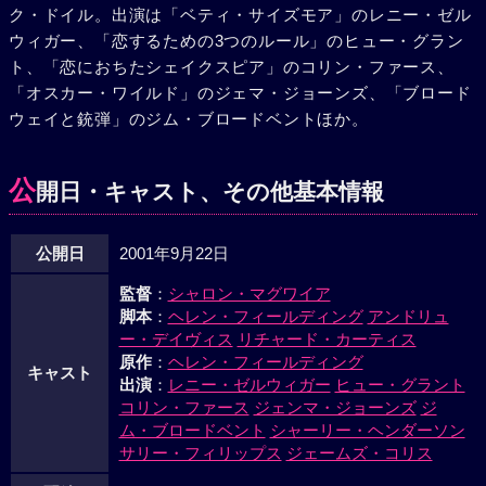
ク・ドイル。出演は「ベティ・サイズモア」のレニー・ゼル
ウィガー、「恋するための3つのルール」のヒュー・グラン
ト、「恋におちたシェイクスピア」のコリン・ファース、
「オスカー・ワイルド」のジェマ・ジョーンズ、「ブロード
ウェイと銃弾」のジム・ブロードベントほか。
公
開日・キャスト、その他基本情報
公開日
2001年9月22日
監督
：
シャロン・マグワイア
脚本
：
ヘレン・フィールディング
アンドリュ
ー・デイヴィス
リチャード・カーティス
原作
：
ヘレン・フィールディング
キャスト
出演
：
レニー・ゼルウィガー
ヒュー・グラント
コリン・ファース
ジェンマ・ジョーンズ
ジ
ム・ブロードベント
シャーリー・ヘンダーソン
サリー・フィリップス
ジェームズ・コリス