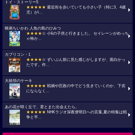
トイ・ストーリー5
★★★★★
最近街を歩いていても小さい子（特に3、4歳
児）がi...
映画ちいかわ 人魚の島のひみつ
★★★★
☆ 小6の子供と行きました。 セイレーンがめっち
ゃ怖か...
カプリコン・1
★★★★
☆ ずいぶん前に見た感じがしますが、面白かっ
たです。作...
大統領のケーキ
★★★★★
戦禍や圧政の中でどう生きていくのか、下劣
にならなく...
あの花が咲く丘で、君とまた出会えたら。
★★★★★
NHKラジオ深夜便明日への言葉,夏の特集は戦
争と平...