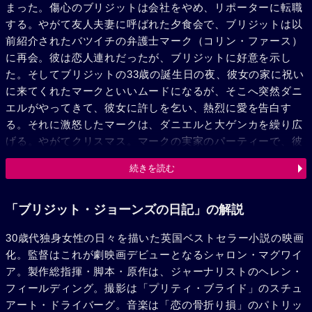
まった。傷心のブリジットは会社をやめ、リポーターに転職
する。やがて友人夫妻に呼ばれた夕食会で、ブリジットは以
前紹介されたバツイチの弁護士マーク（コリン・ファース）
に再会。彼は恋人連れだったが、ブリジットに好意を示し
た。そしてブリジットの33歳の誕生日の夜、彼女の家に祝い
に来てくれたマークといいムードになるが、そこへ突然ダニ
エルがやってきて、彼女に許しを乞い、熱烈に愛を告白す
る。それに激怒したマークは、ダニエルと大ゲンカを繰り広
げる。やがてクリスマス。マークの実家のパーティーで、彼
の父親が息子の渡米と婚約を発表したが、それを聞いたブリ
続きを読む
ジットは、思わず異議を申し立てる。それをきっかけにブリ
ジットとマークは急接近、めでたく結ばれるのだった。
「ブリジット・ジョーンズの日記」の解説
30歳代独身女性の日々を描いた英国ベストセラー小説の映画
化。監督はこれが劇映画デビューとなるシャロン・マグワイ
ア。製作総指揮・脚本・原作は、ジャーナリストのヘレン・
フィールディング。撮影は「プリティ・ブライド」のスチュ
アート・ドライバーグ。音楽は「恋の骨折り損」のパトリッ