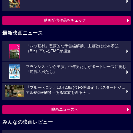
動画配信作品をチェック
最新映画ニュース
「八つ墓村」悪夢的な予告編解禁、主題歌は松本孝弘
（B’z）率いるTMGが担当
フランシス・ンら出演。中年男たちがボートレースに挑む
「逆流の男たち」
『ブルーヘロン』10月23日(金)公開決定！ポスタービジュ
アル&特報解禁―ある家族を巡る今...
映画ニュースへ
みんなの映画レビュー