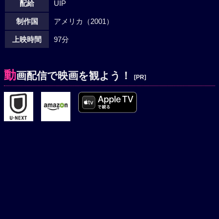
配給
UIP
制作国
アメリカ（2001）
上映時間
97分
動
画配信で映画を観よう！
[PR]