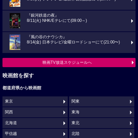
『銀河鉄道の夜』
8/11(火) NHK/Eテレにて(09:00～)
『風の谷のナウシカ』
8/14(金) 日本テレビ/金曜ロードショーにて(21:00〜)
映画TV放送スケジュールへ
映画館を探す
都道府県から映画館
東京
関東
関西
東海
北海道
東北
甲信越
北陸