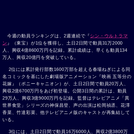
今週の動員ランキングは、2週連続で『
シン・ウルトラマ
ン
』（東宝）が1位を獲得し、土日2日間で動員31万2000
人、興収4億8600万円を記録。累計成績は、早くも動員134
万人、興収20億円を突破している。
2位には累計発行部数1600万部を超える春場ねぎによる同
名コミックを基にした劇場版アニメーション『映画 五等分の
花嫁』（ポニーキャニオン）が、土日2日間で動員20万人、
興収2億6700万円をあげ初登場。公開3日間の累計は、動員
29万人、興収3億9000万円を記録。監督はテレビアニメ「異
世界食堂」シリーズの神保昌登、声の出演は松岡禎丞、花澤
香菜、竹達彩菜、他テレビアニメ版のキャストが再集結して
いる。
3位には、土日2日間で動員16万6000人、興収2億3800万