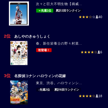
次々と巨大不明生物【禍威...
＝先週1位
累計2回ランクイン
★★★☆
☆
40
2位
あしやのきゅうしょく
春、新任栄養士の野々村菜...
初登場！
★★★★☆
6
3位
名探偵コナン ハロウィンの花嫁
東京、渋谷。ハロウィンシ...
↓先週2位
累計6回ランクイン
★★★★☆
18