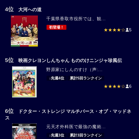
4位
大河への道
千葉県香取市役所では、観...
初登場！
★★★★☆
5
5位
映画クレヨンしんちゃん もののけニンジャ珍風伝
野原家にしんのすけ（声:...
↓先週4位
累計5回ランクイン
★★★★☆
6
6位
ドクター・ストレンジ マルチバース・オブ・マッドネ
ス
元天才外科医で最強の魔術...
↓先週3位
累計3回ランクイン