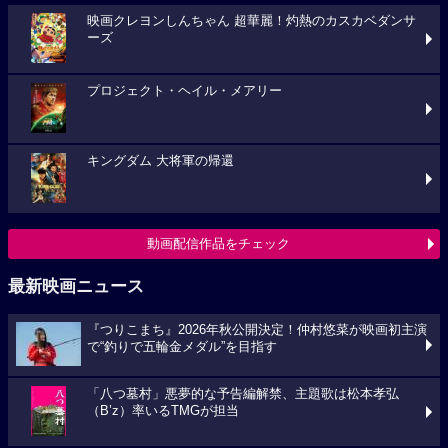
映画クレヨンしんちゃん 超華麗！灼熱のカスカベダンサ
ーズ
プロジェクト・ヘイル・メアリー
キングダム 大将軍の帰還
動画配信作品をチェック
最新映画ニュース
『つりこまち』2026年秋公開決定！仲村悠菜が映画初主演
で“釣りで五輪金メダル”を目指す
「八つ墓村」悪夢的な予告編解禁、主題歌は松本孝弘
（B’z）率いるTMGが担当