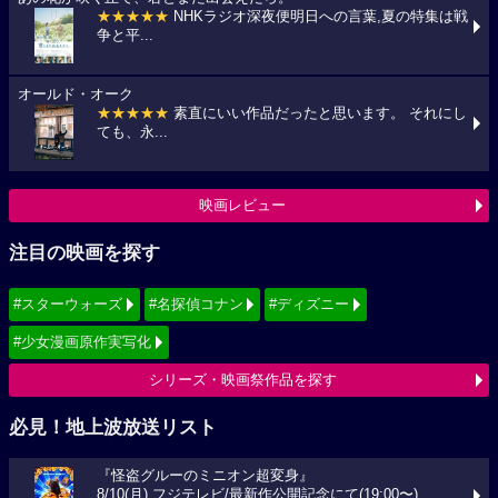
★★★★★
NHKラジオ深夜便明日への言葉,夏の特集は戦
争と平...
オールド・オーク
★★★★★
素直にいい作品だったと思います。 それにし
ても、永...
映画レビュー
注目の映画を探す
#スターウォーズ
#名探偵コナン
#ディズニー
#少女漫画原作実写化
シリーズ・映画祭作品を探す
必見！地上波放送リスト
『怪盗グルーのミニオン超変身』
8/10(月) フジテレビ/最新作公開記念にて(19:00〜)