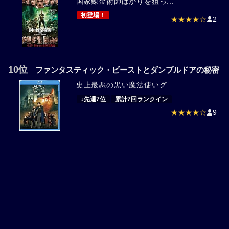
国家錬金術師ばかりを狙っ...
初登場！
★★★★☆
2
10位
ファンタスティック・ビーストとダンブルドアの秘密
史上最悪の黒い魔法使いグ...
↓先週7位
累計7回ランクイン
★★★★☆
9