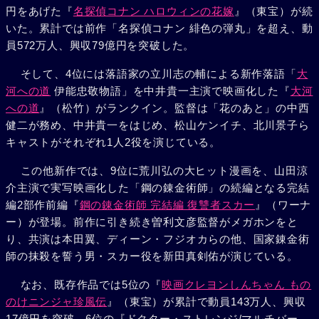
円をあげた『
名探偵コナン ハロウィンの花嫁
』（東宝）が続
いた。累計では前作「名探偵コナン 緋色の弾丸」を超え、動
員572万人、興収79億円を突破した。
そして、4位には落語家の立川志の輔による新作落語「
大
河への道
伊能忠敬物語」を中井貴一主演で映画化した『
大河
への道
』（松竹）がランクイン。監督は「花のあと」の中西
健二が務め、中井貴一をはじめ、松山ケンイチ、北川景子ら
キャストがそれぞれ1人2役を演じている。
この他新作では、9位に荒川弘の大ヒット漫画を、山田涼
介主演で実写映画化した「鋼の錬金術師」の続編となる完結
編2部作前編『
鋼の錬金術師 完結編 復讐者スカー
』（ワーナ
ー）が登場。前作に引き続き曽利文彦監督がメガホンをと
り、共演は本田翼、ディーン・フジオカらの他、国家錬金術
師の抹殺を誓う男・スカー役を新田真剣佑が演じている。
なお、既存作品では5位の『
映画クレヨンしんちゃん もの
のけニンジャ珍風伝
』（東宝）が累計で動員143万人、興収
17億円を突破。6位の『ドクター・ストレンジ/マルチバー