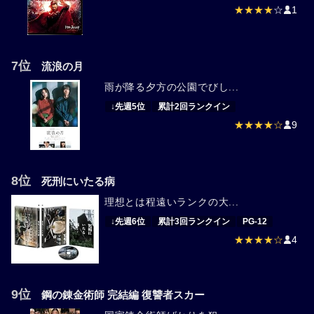
★★★★
☆
1
7位
流浪の月
雨が降る夕方の公園でびし...
↓先週5位
累計2回ランクイン
★★★★☆
9
8位
死刑にいたる病
理想とは程遠いランクの大...
↓先週6位
累計3回ランクイン
PG-12
★★★★☆
4
9位
鋼の錬金術師 完結編 復讐者スカー