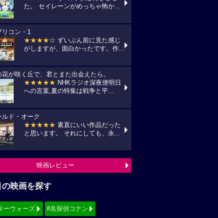
た。 セイレーンがめっちゃ怖か...
プリコン・1
★★★★
☆ ずいぶん前に見た感じ
がしますが、面白かったです。作...
の花が咲く丘で、君とまた出会えたら。
★★★★★
NHKラジオ深夜便明日
への言葉,夏の特集は戦争と平...
ールド・オーク
★★★★★
素直にいい作品だった
と思います。 それにしても、永...
映画レビュー
目の映画を探す
ターウォーズ
#名探偵コナン