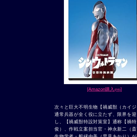
[Amazon購入
]
(PR)
次々と巨大不明生物【禍威獣（カイジ
通常兵器が全く役に立たず、限界を迎
し、【禍威獣特設対策室】通称【禍特
俊）、作戦立案担当官・神永新二（斎
生物学者・船縁由美（早見あかり）が