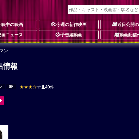
上映中の映画
今週の新作映画
近日公開
映画ニュース
予告編動画
動画配信
マン
品情報
ン
SF
★★★☆
☆
40件