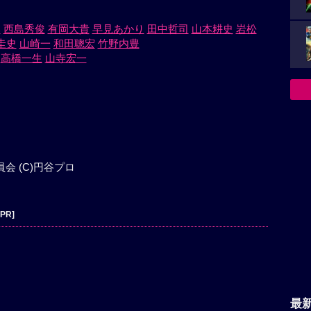
み
西島秀俊
有岡大貴
早見あかり
田中哲司
山本耕史
岩松
圭史
山崎一
和田聰宏
竹野内豊
高橋一生
山寺宏一
会 (C)️円谷プロ
[PR]
最