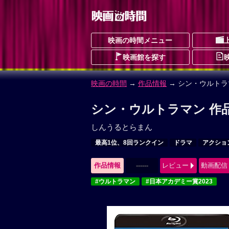
映画の時間メニュー
映画館を探す
映画の時間
→
作品情報
→ シン・ウルトラ
シン・ウルトラマン 作
しんうるとらまん
最高1位、8回ランクイン
ドラマ
アクショ
作品情報
------
レビュー
動画配信
#ウルトラマン
#日本アカデミー賞2023