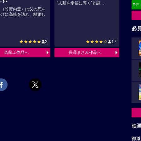
ド-
“人類を幸福に導く”と謳...
#デ
ト（竹野内豊）は父の死を
かけに高崎を訪れ、離婚し
.
必
★★★★★
2
★★★★☆
17
斎藤工作品へ
長澤まさみ作品へ
映
都道