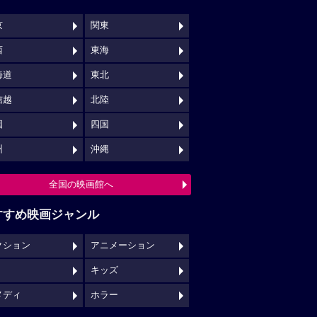
京
関東
西
東海
海道
東北
信越
北陸
国
四国
州
沖縄
全国の映画館へ
すすめ映画ジャンル
クション
アニメーション
キッズ
メディ
ホラー