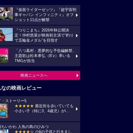
『仮面ライダーゼッツ』『超宇宙刑
事ギャバン インフィニティ』オフ
ショット11点が解禁
『つりこまち』2026年秋公開決
定！仲村悠菜が映画初主演で“釣り
で五輪金メダル”を目指す
「八つ墓村」悪夢的な予告編解禁、
主題歌は松本孝弘（B’z）率いる
TMGが担当
映画ニュースへ
んなの映画レビュー
イ・ストーリー5
★★★★★
最近街を歩いていても
小さい子（特に3、4歳児）がi...
画ちいかわ 人魚の島のひみつ
★★★★
☆ 小6の子供と行きまし