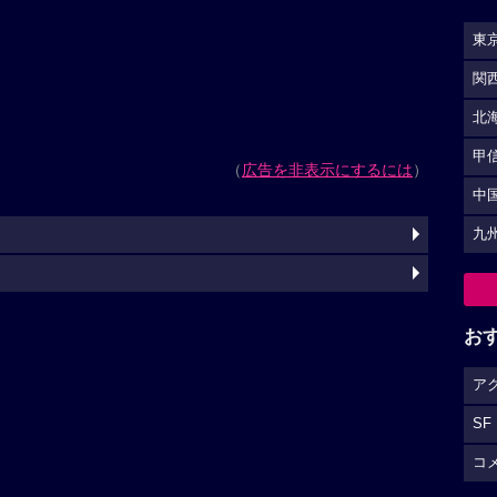
東
関
北
甲
（
広告を非表示にするには
）
中
九
お
ア
SF
コ