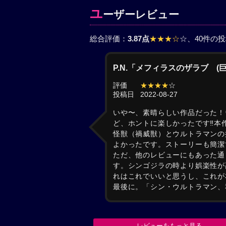
ユ
ーザーレビュー
総合評価：
3.87点
★★★☆
☆
、40件の
P.N.「メフィラスのザラブ 
評価
★★★★
☆
投稿日
2022-08-27
いや〜、素晴らしい作品だった！
ど、ホントに楽しかったです‼︎
怪獣（禍威獣）とウルトラマンの
よかったです。ストーリーも簡潔
ただ、他のレビューにもあった通
す。シンゴジラの時より娯楽性が
れはこれでいいと思うし、これが
最後に。「シン・ウルトラマン、
レビューをもっと見る