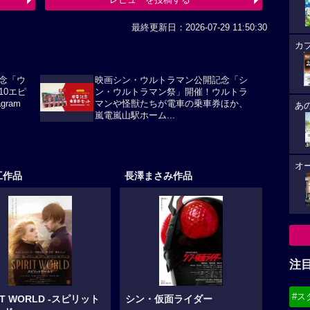
最終更新日：2026-07-29 11:50:30
カ
念「ウ
映画シン・ウルトラマン公開記念「シ
10エピ
ン・ウルトラマン祭」開催！ウルトラ
ram
マンや怪獣たちが電車の乗車券ほか、
あ
嵐電嵐山駅ホーム...
オ
工作品
長澤まさみ作品
注
#ス
RIT WORLD -スピリット
シン・仮面ライダー