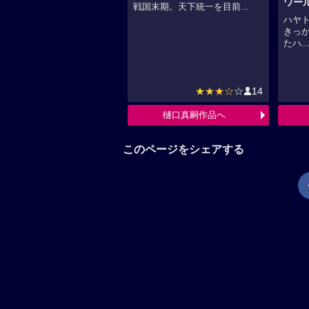
ワール
戦国末期。天下統一を目前...
ハヤ
きっ
たハ..
★★★☆
☆
14
樋口真嗣作品へ
このページをシェアする