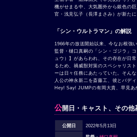
機がせまる中、大気圏外から銀色の巨
官・浅見弘子（長澤まさみ）が新たに
「シン・ウルトラマン」の解説
1966年の放送開始以来、今なお根強
監督・樋口真嗣の「シン・ゴジラ」コ
ュウ）】があらわれ、その存在が日常
るため、禍威獣対策のスペシャリスト
ーは日々任務にあたっていた。そんな
人公の神永新二を斎藤工、彼とバディ
Hey! Say! JUMPの有岡大貴、
公
開日・キャスト、その他
公開日
2022年5月13日
監督
：
樋口真嗣