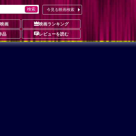
今見る映画検索
の映画
映画ランキング
作品
レビューを読む