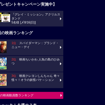
プレゼントキャンペーン実施中】
『グレイ・ミッション』アクリルス
タンド
5名様 [〆8/16(日)]
週の映画ランキング
1位
スパイダーマン：ブランド・
ニュー・デイ
2位
映画ちいかわ 人魚の島のひみ
つ
3位
映画クレヨンしんちゃん 奇々
怪々！オラの妖怪バケ～ション
の映画動員数ランキング