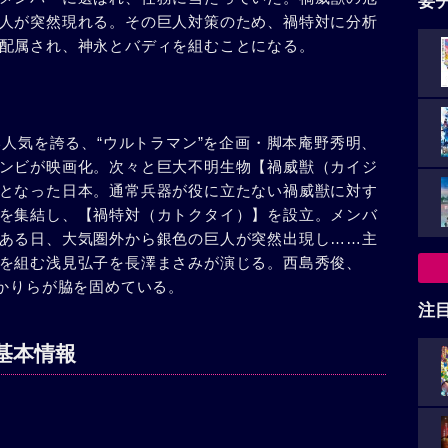
要
人が突然現れる。その巨人対策のため、禍特対に分析
配属され、神永とバディを組むことになる。
い人気を誇る、“ウルトラマン”を企画・脚本庵野秀明、
ンビが映画化。次々と巨大不明生物【禍威獣（カイジ
となった日本。通常兵器が役に立たない禍威獣に対す
を集結し、【禍特対（カトクタイ）】を設立。メンバ
ある日、大気圏外から銀色の巨人が突然出現し……主
を組む浅見弘子を長澤まさみが演じる。西島秀俊、
早見あかりらが脇を固めている。
注
基本情報