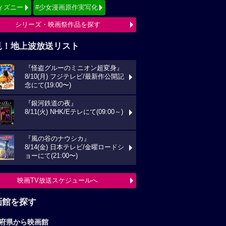
ィズニー
#少女漫画原作実写化
シリーズ・映画祭作品を探す
見！地上波放送リスト
『怪盗グルーのミニオン超変身』
8/10(月) フジテレビ/最新作公開記
念にて(19:00〜)
『銀河鉄道の夜』
8/11(火) NHK/Eテレにて(09:00～)
『風の谷のナウシカ』
8/14(金) 日本テレビ/金曜ロードシ
ョーにて(21:00〜)
映画TV放送スケジュールへ
画館を探す
府県から映画館