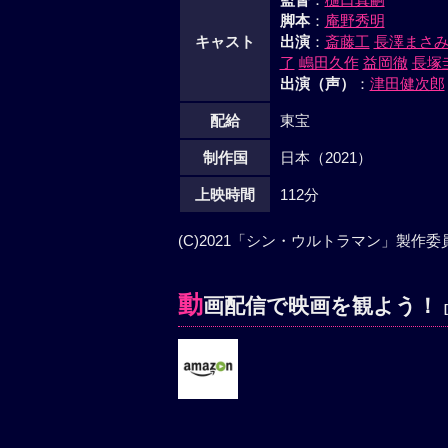
脚本
：
庵野秀明
キャスト
出演
：
斎藤工
長澤まさ
了
嶋田久作
益岡徹
長塚
出演（声）
：
津田健次郎
配給
東宝
制作国
日本（2021）
上映時間
112分
(C)2021「シン・ウルトラマン」製作委員
動
画配信で映画を観よう！