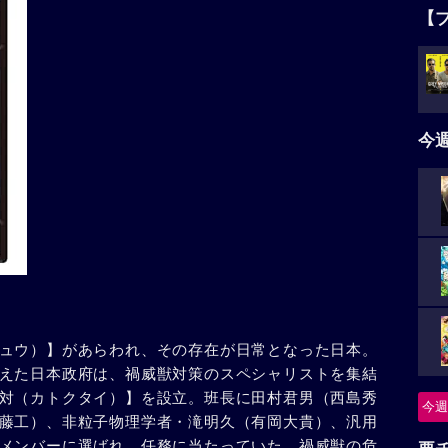
【
今
ュウ）】があらわれ、その存在が日常となった日本。
えた日本政府は、禍威獣対策のスペシャリストを集結
対（カトクタイ）】を設立。班長に田村君男（西島秀
今週
藤工）、非粒子物理学者・滝明久（有岡大貴）、汎用
メンバーに選ばれ、任務に当たっていた。禍威獣の危