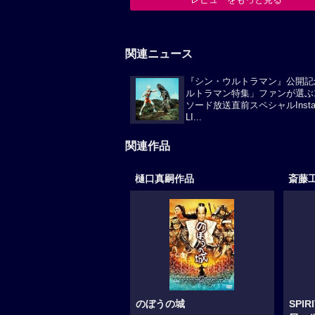
関連ニュース
『シン・ウルトラマン』公開記
ルトラマン特集」ファンが選ぶ
ソード放送直前スペシャルInstag
LI...
関連作品
樋口真嗣作品
斎藤
のぼうの城
SPI