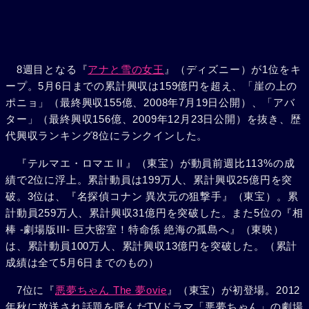
8週目となる『
アナと雪の女王
』（ディズニー）が1位をキ
ープ。5月6日までの累計興収は159億円を超え、「崖の上の
ポニョ」（最終興収155億、2008年7月19日公開）、「アバ
ター」（最終興収156億、2009年12月23日公開）を抜き、歴
代興収ランキング8位にランクインした。
『テルマエ・ロマエⅡ』（東宝）が動員前週比113%の成
績で2位に浮上。累計動員は199万人、累計興収25億円を突
破。3位は、『名探偵コナン 異次元の狙撃手』（東宝）。累
計動員259万人、累計興収31億円を突破した。また5位の『相
棒 -劇場版III- 巨大密室！特命係 絶海の孤島へ』（東映）
は、累計動員100万人、累計興収13億円を突破した。（累計
成績は全て5月6日までのもの）
7位に『
悪夢ちゃん The 夢ovie
』（東宝）が初登場。2012
年秋に放送され話題を呼んだTVドラマ「悪夢ちゃん」の劇場