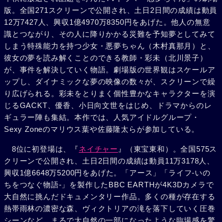
版。全国271スクリーンで公開され、土日2日間の成績は動員
12万7427人、興収1億4970万8350円をあげた。他人の無意
識とつながり、その人に降りかかる災難を予知夢としてみて
しまう特殊能力を持つ少女・悪夢ちゃん（木村真那月）と、
彼女の夢を読み解くことのできる教師・彩未（北川景子）
が、事件を解決していく物語。劇場版の世界観はスケールア
ップし、ダイナミックな夢の映像の数々が、スクリーンで繰
り広げられる。彩未をとりまく個性豊かなキャラクターを演
じるGACKT、優香、小日向文世をはじめ、ドラマからのレ
ギュラー陣も集結。本作では、人気アイドルグループ・
Sexy Zoneのマリウス葉や佐藤隆太らが参加している。
8位に初登場は、『
ネイチャー
』（東宝東和）。全国575ス
クリーンで公開され、土日2日間の成績は動員11万3178人、
興収1億6648万5200円をあげた。「アース」「ライフ-いの
ちをつなぐ物語-」を製作したBBC EARTHが4K3Dカメラで
大自然に挑んだドキュメンタリー作品。多くの種が存在する
熱帯雨林の濃密な森、ヴィクトリアの滝を落下していく圧巻
シーンなど、まるで大自然の一部になったような臨場感を驚