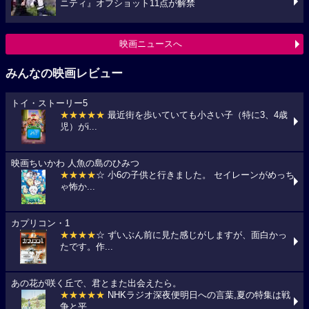
ニティ』オフショット11点が解禁
映画ニュースへ
みんなの映画レビュー
トイ・ストーリー5
★★★★★
最近街を歩いていても小さい子（特に3、4歳
児）がi...
映画ちいかわ 人魚の島のひみつ
★★★★
☆ 小6の子供と行きました。 セイレーンがめっち
ゃ怖か...
カプリコン・1
★★★★
☆ ずいぶん前に見た感じがしますが、面白かっ
たです。作...
あの花が咲く丘で、君とまた出会えたら。
★★★★★
NHKラジオ深夜便明日への言葉,夏の特集は戦
争と平...