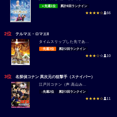
＝先週1位
累計8回ランクイン
★★★★☆
66
2位
テルマエ・ロマエII
タイムスリップした先であ...
↑先週3位
累計2回ランクイン
★★★☆
☆
10
3位
名探偵コナン 異次元の狙撃手（スナイパー）
江戸川コナン（声:高山み...
↓先週2位
累計3回ランクイン
★★★★☆
11