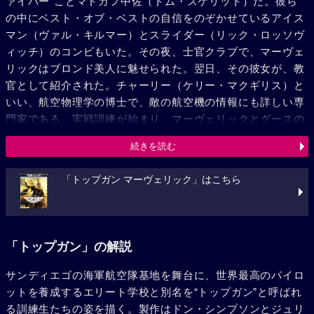
ァイパー”ことマドカフ中佐（トム・スケリット）だ。彼ら
の中にベスト・オブ・ベストの自信をのぞかせているアイス
マン（ヴァル・キルマー）とスライダー（リック・ロッソヴ
ィッチ）のコンビもいた。その夜、士官クラブで、マーヴェ
リックはブロンド美人に魅せられた。翌日、その彼女が、教
官として紹介された。チャーリー（ケリー・マクギリス）と
いい、航空物理学の博士で、敵の航空機の情報にも詳しい専
門家である。実戦訓練が始まり、マーヴェリックとグースの
絶妙なコンビネーションが披露された。ある日チャーリーか
続きを読む
らデートに誘われ、喜び勇んで家を訪れたマーヴェリック
は、彼女の目的がミグの話だと判って落胆し、2人の仲は気
「トップガン マーヴェリック」はこちら
まずくなるが、やがて彼女が愛を告白し、2人は抱き合っ
た。トップガンのスケジュールも半分を消化したころ、アイ
スマンはマーヴェリックの無謀さを批難し忠告した。そんな
矢先、マーヴェリック組が事故を起こしグースが死んだ。シ
「トップガン」の解説
ョックを受けたマーヴェリックは、チャーリーの慰めにもか
かわらず落ち込み、新しくコンビを組んだサンダウン（クラ
サンディエゴの海軍航空隊基地を舞台に、世界最高のパイロ
レンス・ギルヤード・ジュニア）とも息が合わなかった。ト
ットを養成するエリート学校と別名を“トップガン”と呼ばれ
ップガンを去ろうとするマーヴェリック。一方昇進による新
る訓練生たちの姿を描く。製作はドン・シンプソンとジュリ