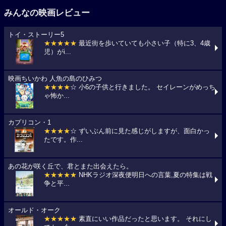
みんなの映画レビュー
トイ・ストーリー5
★★★★★
最近街を歩いていても小さい子（特に3、4歳
児）がi...
映画ちいかわ 人魚の島のひみつ
★★★★
☆ 小6の子供と行きました。 セイレーンがめっち
ゃ怖か...
カプリコン・1
★★★★
☆ ずいぶん前に見た感じがしますが、面白かっ
たです。作...
あの花が咲く丘で、君とまた出会えたら。
★★★★★
NHKラジオ深夜便明日への言葉,夏の特集は戦
争と平...
オールド・オーク
★★★★★
素直にいい作品だったと思います。 それにし