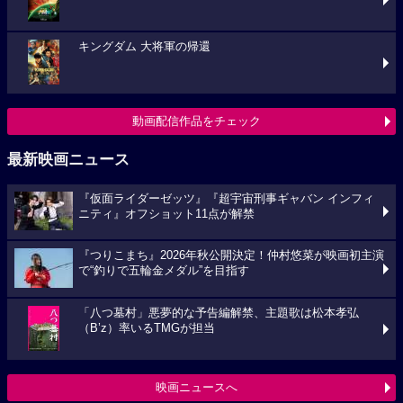
キングダム 大将軍の帰還
動画配信作品をチェック
最新映画ニュース
『仮面ライダーゼッツ』『超宇宙刑事ギャバン インフィ
ニティ』オフショット11点が解禁
『つりこまち』2026年秋公開決定！仲村悠菜が映画初主演
で“釣りで五輪金メダル”を目指す
「八つ墓村」悪夢的な予告編解禁、主題歌は松本孝弘
（B’z）率いるTMGが担当
映画ニュースへ