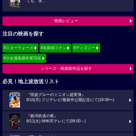
ても、永...
映画レビュー
注目の映画を探す
#スターウォーズ
#名探偵コナン
#ディズニー
#少女漫画原作実写化
シリーズ・映画祭作品を探す
必見！地上波放送リスト
『怪盗グルーのミニオン超変身』
8/10(月) フジテレビ/最新作公開記念にて(19:00〜)
『銀河鉄道の夜』
8/11(火) NHK/Eテレにて(09:00～)