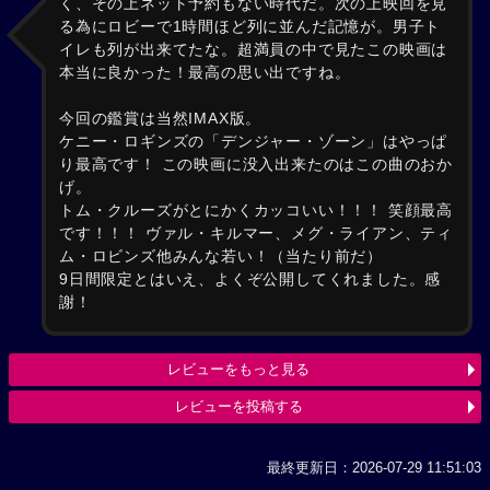
く、その上ネット予約もない時代だ。次の上映回を見
る為にロビーで1時間ほど列に並んだ記憶が。男子ト
イレも列が出来てたな。超満員の中で見たこの映画は
本当に良かった！最高の思い出ですね。
今回の鑑賞は当然IMAX版。
ケニー・ロギンズの「デンジャー・ゾーン」はやっぱ
り最高です！ この映画に没入出来たのはこの曲のおか
げ。
トム・クルーズがとにかくカッコいい！！！ 笑顔最高
です！！！ ヴァル・キルマー、メグ・ライアン、ティ
ム・ロビンズ他みんな若い！（当たり前だ）
9日間限定とはいえ、よくぞ公開してくれました。感
謝！
レビューをもっと見る
レビューを投稿する
最終更新日：2026-07-29 11:51:03