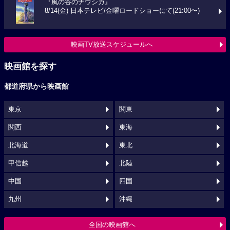
『風の谷のナウシカ』
8/14(金) 日本テレビ/金曜ロードショーにて(21:00〜)
映画TV放送スケジュールへ
映画館を探す
都道府県から映画館
東京
関東
関西
東海
北海道
東北
甲信越
北陸
中国
四国
九州
沖縄
全国の映画館へ