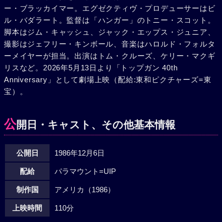
しい職場がワシントンに決まったチャーリーが、必要ならば
ー・ブラッカイマー。エグゼクティヴ・プロデューサーはビ
自分もここに残るとマーヴェリックに告白するが、彼は何も
ル・バダラート。監督は「ハンガー」のトニー・スコット。
答えなかった。卒業式。首席はアイスマンだった。祝賀パー
脚本はジム・キャッシュ、ジャック・エップス・ジュニア、
ティの最中、突如、出動命令が下った。米国の情報収集船が
撮影はジェフリー・キンボール、音楽はハロルド・フォルタ
危機にさらされているという。“トップガン”たちはインド洋
ーメイヤーが担当。出演はトム・クルーズ、ケリー・マクギ
上へと向かった。ウルフマン機がやられ、アイスマン機が孤
リスなど。2026年5月13日より「トップガン 40th
立した。ミグを相手に本領を発揮するマーヴェリック。遂に
Anniversary」として劇場上映（配給:東和ピクチャーズ=東
彼はアイスマンを助けた。帰還し歓声で迎えられた2人は抱
宝）。
き合った。数日後、ミラマー基地に戻ったマーヴェリック
を、チャーリーが待っていた。彼女はワシントンから引き返
公
開日・キャスト、その他基本情報
して来たのだった。
公開日
1986年12月6日
配給
パラマウント=UIP
制作国
アメリカ（1986）
上映時間
110分