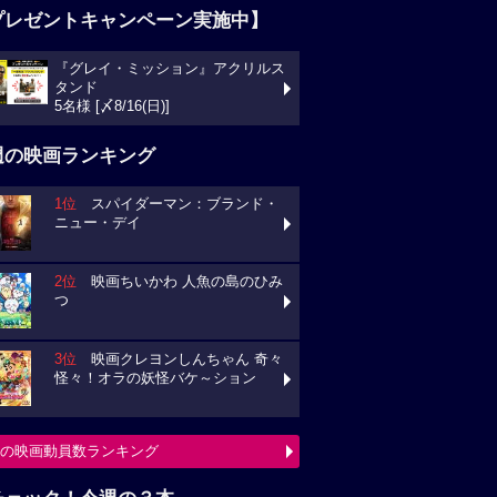
プレゼントキャンペーン実施中】
『グレイ・ミッション』アクリルス
タンド
5名様 [〆8/16(日)]
週の映画ランキング
1位
スパイダーマン：ブランド・
ニュー・デイ
2位
映画ちいかわ 人魚の島のひみ
つ
3位
映画クレヨンしんちゃん 奇々
怪々！オラの妖怪バケ～ション
の映画動員数ランキング