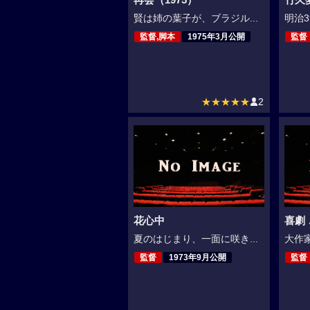
賢は姉の葉子が、ブラジル...
明治3
監督,脚本
1975年3月公開
監督
★★★★★
2
花心中
喜劇
夏のはじまり、一面に咲き...
大作家
監督
1973年9月公開
監督