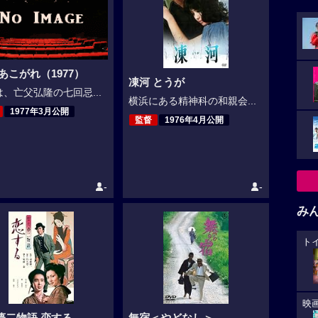
あこがれ（1977）
凍河 とうが
、亡父弘隆の七回忌...
横浜にある精神科の和親会...
1977年3月公開
監督
1976年4月公開
-
-
み
ト
映
夢二物語 恋する
無宿＜やどなし＞