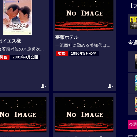
【
薔薇ホテル
はイエス様
今
一流商社に勤める美知代は...
若頭補佐の木原勇次...
監督
1996年5月公開
,脚色
2001年9月公開
-
-
今週