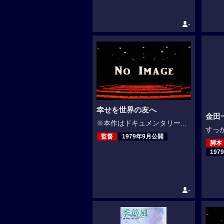
-
幸せを世界の友へ
金田
※本作はドキュメンタリー...
すっか
監督
1979年9月公開
脚本
197
-