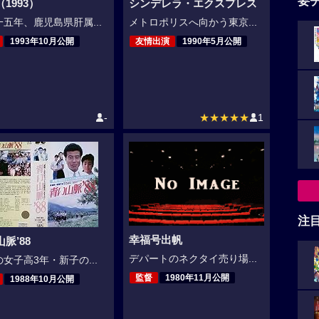
要
1993）
シンデレラ・エクスプレス
五年、鹿児島県肝属...
メトロポリスへ向かう東京...
1993年10月公開
友情出演
1990年5月公開
-
★★★★★
1
注
幸福号出帆
脈’88
デパートのネクタイ売り場...
女子高3年・新子の...
監督
1980年11月公開
1988年10月公開