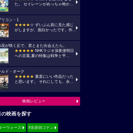
た。 セイレーンがめっちゃ怖か...
プリコン・1
★★★★
☆ ずいぶん前に見た感じ
がしますが、面白かったです。作...
の花が咲く丘で、君とまた出会えたら。
★★★★★
NHKラジオ深夜便明日
への言葉,夏の特集は戦争と平...
ールド・オーク
★★★★★
素直にいい作品だった
と思います。 それにしても、永...
映画レビュー
目の映画を探す
ターウォーズ
#名探偵コナン