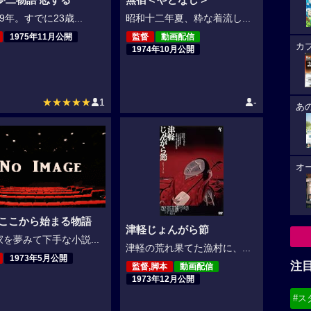
9年。すでに23歳...
昭和十二年夏、粋な着流し...
1975年11月公開
監督
動画配信
カ
1974年10月公開
★★★★★
1
-
あ
オ
 ここから始まる物語
津軽じょんがら節
を夢みて下手な小説...
津軽の荒れ果てた漁村に、...
1973年5月公開
注
監督,脚本
動画配信
1973年12月公開
#ス