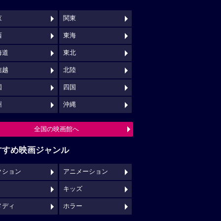
京
関東
西
東海
海道
東北
信越
北陸
国
四国
州
沖縄
全国の映画館へ
すすめ映画ジャンル
クション
アニメーション
キッズ
メディ
ホラー