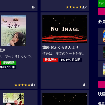
#デ
-
★★★★★
2
必
旅路 おふくろさんより
重さ
慎吾は、注文のケーキを作...
、びっくりしないで...
監督,脚本
1971年7月公開
動画配信
2年10月公開
★★★★★
1
-
映
都道