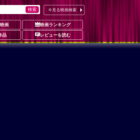
今見る映画検索
の映画
映画ランキング
作品
レビューを読む