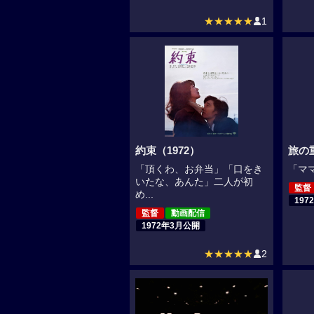
★★★★★
1
約束（1972）
旅の
「頂くわ、お弁当」「口をき
「ママ
いたな、あんた」二人が初
監督
め...
197
監督
動画配信
1972年3月公開
★★★★★
2