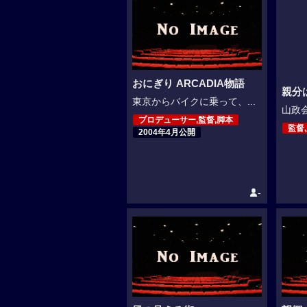
おにぎり ARCADIA物語
親分
東京からバイクに乗って、...
山政会
プロデューサー,監督,脚本
監督
2004年4月公開
-