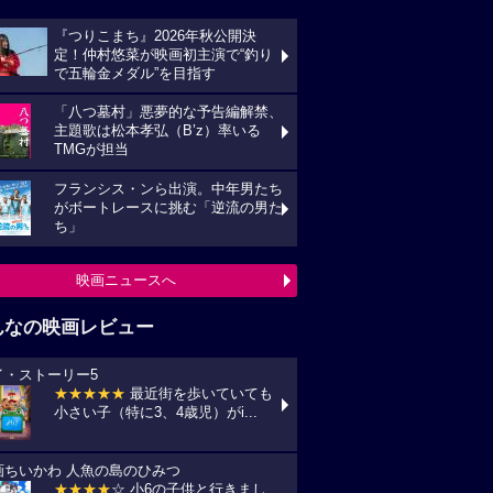
『つりこまち』2026年秋公開決
定！仲村悠菜が映画初主演で“釣り
で五輪金メダル”を目指す
「八つ墓村」悪夢的な予告編解禁、
主題歌は松本孝弘（B’z）率いる
TMGが担当
フランシス・ンら出演。中年男たち
がボートレースに挑む「逆流の男た
ち」
映画ニュースへ
んなの映画レビュー
イ・ストーリー5
★★★★★
最近街を歩いていても
小さい子（特に3、4歳児）がi...
画ちいかわ 人魚の島のひみつ
★★★★
☆ 小6の子供と行きまし