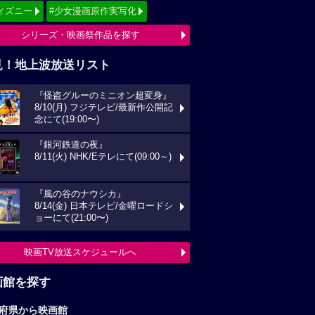
ィズニー
#少女漫画原作実写化
シリーズ・映画祭作品を探す
見！地上波放送リスト
『怪盗グルーのミニオン超変身』
8/10(月) フジテレビ/最新作公開記
念にて(19:00〜)
『銀河鉄道の夜』
8/11(火) NHK/Eテレにて(09:00～)
『風の谷のナウシカ』
8/14(金) 日本テレビ/金曜ロードシ
ョーにて(21:00〜)
映画TV放送スケジュールへ
画館を探す
府県から映画館