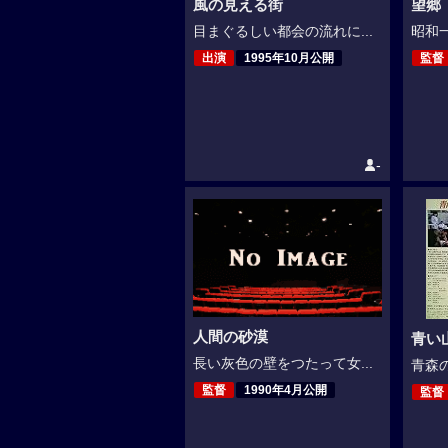
風の見える街
望郷（
目まぐるしい都会の流れに...
昭和一
出演
1995年10月公開
監督
-
人間の砂漠
青い山
長い灰色の壁をつたって女...
青森の
監督
1990年4月公開
監督