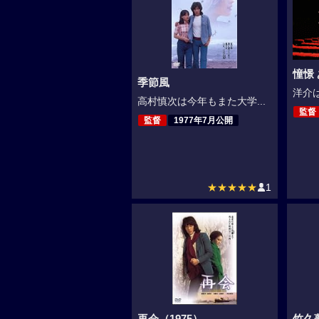
憧憬 
季節風
洋介は
高村慎次は今年もまた大学...
監督
監督
1977年7月公開
★★★★★
1
再会（1975）
竹久