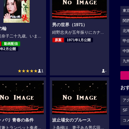
東
関
男の世界（1971）
の輪
北
紺野忠夫が五年振りにカナ...
奈子二十九歳。いま...
原案
1971年1月公開
甲
動画配信
1年2月公開
中
九
★★★★★
1
-
お
ア
SF
・パリ 青春の条件
波止場女のブルース
コ
兼トランペット奏者...
上条槇は、妻子ある男広田...