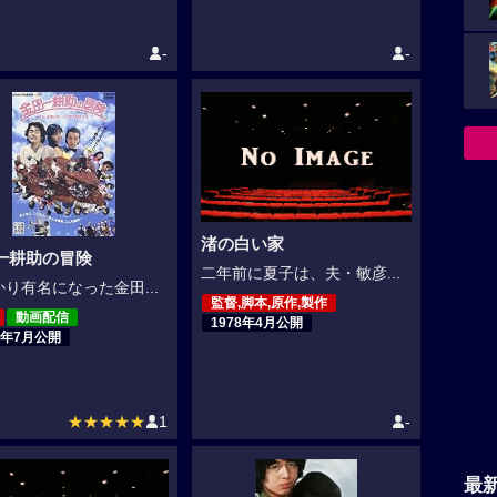
-
-
渚の白い家
一耕助の冒険
二年前に夏子は、夫・敏彦...
り有名になった金田...
監督,脚本,原作,製作
動画配信
1978年4月公開
9年7月公開
★★★★★
1
-
最