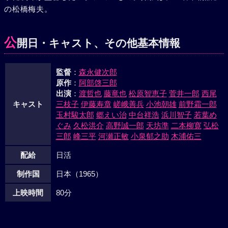
の松橋梅夫。
意を知った剛は、達次の助けで脱獄に成功すると、執ように
武原を追って対決を迫った。一方の武原も多勢の子分をたよ
って剛を迎えうった。剛の危機を知った達次も、今やこれま
公
開日・キャスト、その他基本情報
でと敵の拳銃を奪い、得意の早射ちで、武原のやとった用心
棒大迫らを撃退し、そのすきに剛は負傷しながらも武原を倒
監督
：
森永健次郎
した。今や再び拳銃を手にしなければならなくなった達次
原作
：
阿部啓三郎
は、彼を慕って追いすがる由美子をふりきり、あてのない一
出演
：
渡哲也
藤竜也
松原智恵子
菅井一郎
西尾
人旅にでていくのだった。
キャスト
三枝子
伊藤寿章
嵯峨善兵
小池朝雄
前野霜一郎
玉村駿太郎
郷えい治
中台祥浩
浜川智子
若葉め
ぐみ
久松洪介
高野誠一郎
天坊準
二本柳寛
弘松
三郎
峰三平
河瀬正敏
小泉郁之助
木浦佑三
配給
日活
制作国
日本（1965）
上映時間
80分