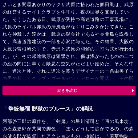
さいとき闇屋あがりのヤクザ武原に拾われた郷田剛は、武原
の経営するナイトクラブを牛耳り、夜の世界を支配してい
た。そうしたある日、武原が受持つ高速道路の工事現場に、
武原のライバル赤沢の清風会がなぐりこみをかけてきた。こ
れを仲裁した達次は、武原の親会社である社長間島を説得し
て、高速道路建設の一部を赤沢に与えた。その結果、大阪の
大親分曽根崎の手で、赤沢と武原の和解の手打ち式が行われ
た。が、その帰途武原は狙撃され、傷は浅かったものの二つ
の組の間には早くも険悪な空気がただよい始めた。そんな中
に、達次と剛、それに達次を慕うデザイナーの一条由美子ら
の手で新しくクラブ・ゴールデン・アローが開店し、その開
店祝いの夜、達次は武原の娘晴子と楽しげに踊った。由美子
続きを読む
の燃やす小さな嫉妬の炎を知ってか知らずか……。数日後、
武原組の倉庫の管理人が殺され、次いで赤沢も武原の子分工
藤に惨殺された。そして、その工藤を殺したのは武原であっ
「拳銃無宿 脱獄のブルース」の解説
た。いままでのすべての事件は、赤沢をおとしいれるための
阿部啓三郎の原作を、「剣鬼」の星川清司と「噂の風来坊」
武原の陰謀だったのだ。武原の命令で剛が武原の身代りに自
の石森史郎が共同で脚色、「ぼくどうして涙がでるの」の森
首し刑務所に送られた。そして、そんな剛をも、武原は殺そ
永健次郎が監督したアクションもの。撮影は、「若草物語」
うとして面会時間に狙撃した。だがこれは失敗し、武原の底