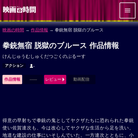
映画の時間
→
作品情報
→ 拳銃無宿 脱獄のブルース
拳銃無宿 脱獄のブルース 作品情報
けんじゅうむしゅくだつごくのぶるーす
アクション
-
作品情報
------
レビュー
動画配信
得意の早射ちで拳銃の鬼としてヤクザたちに恐れられた拳銃
使い佐賀達次も、今は改心してヤクザな生活から足を洗い、
地道な建設の仕事にいそしんでいた。一方達次とともに、小