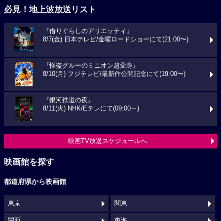
必見！地上波放送リスト
『借りぐらしのアリエッティ』
8/7(金) 日本テレビ/金曜ロードショーにて(21:00〜)
『怪盗グルーのミニオン超変身』
8/10(月) フジテレビ/最新作公開記念にて(19:00〜)
『銀河鉄道の夜』
8/11(火) NHK/Eテレにて(09:00～)
映画TV放送スケジュールへ
映画館を探す
都道府県から映画館
東京
関東
関西
東海