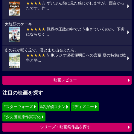
★★★★
☆ ずいぶん前に見た感じがしますが、面白かっ
たです。作...
大統領のケーキ
★★★★★
戦禍や圧政の中でどう生きていくのか、下劣
にならなく...
あの花が咲く丘で、君とまた出会えたら。
★★★★★
NHKラジオ深夜便明日への言葉,夏の特集は戦
争と平...
映画レビュー
注目の映画を探す
#スターウォーズ
#名探偵コナン
#ディズニー
#少女漫画原作実写化
シリーズ・映画祭作品を探す