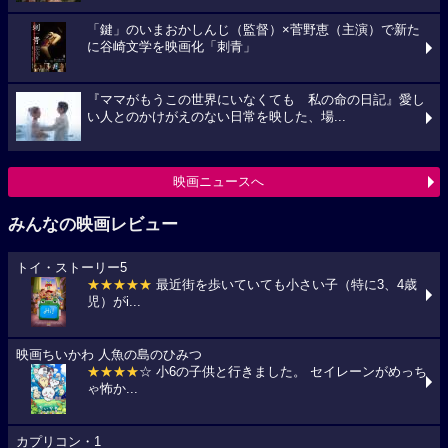
「鍵」のいまおかしんじ（監督）×菅野恵（主演）で新た
に谷崎文学を映画化「刺青」
『ママがもうこの世界にいなくても 私の命の日記』愛し
い人とのかけがえのない日常を映した、場...
映画ニュースへ
みんなの映画レビュー
トイ・ストーリー5
★★★★★
最近街を歩いていても小さい子（特に3、4歳
児）がi...
映画ちいかわ 人魚の島のひみつ
★★★★
☆ 小6の子供と行きました。 セイレーンがめっち
ゃ怖か...
カプリコン・1