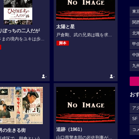
東
関
太陽と星
りぼっちの二人だが
北
戸倉剛、武の兄弟は職を求...
まの境内をユキは歩...
脚本
甲
中
九
-
-
お
ア
SF
追跡（1961）
コ
男の生きる街
山口県警本部の岩佐刑事が...
成区で、朝倉という...