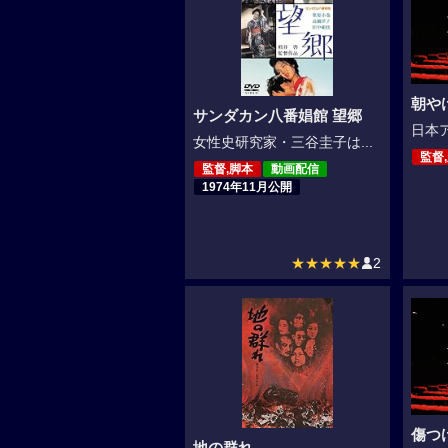
朝や
サンダカン八番娼館 望郷
日本ア
女性史研究家・三谷圭子は...
監督
監督,脚本
動画配信
1974年11月公開
★★★★★
2
傷つ
地の群れ