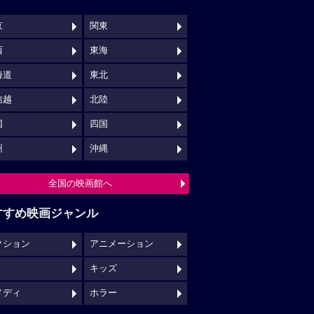
京
関東
西
東海
海道
東北
信越
北陸
国
四国
州
沖縄
全国の映画館へ
すすめ映画ジャンル
クション
アニメーション
キッズ
メディ
ホラー