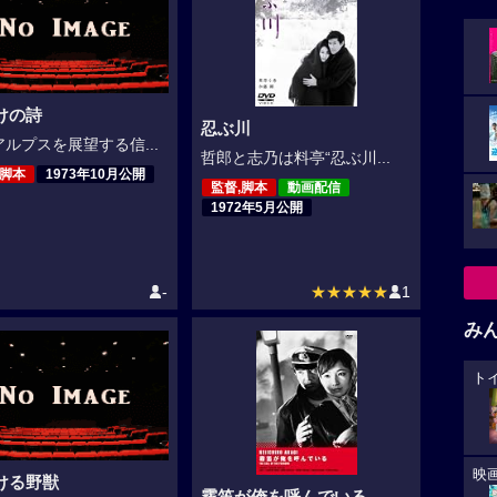
けの詩
忍ぶ川
ルプスを展望する信...
哲郎と志乃は料亭“忍ぶ川...
,脚本
1973年10月公開
監督,脚本
動画配信
1972年5月公開
-
★★★★★
1
み
ト
映
ける野獣
霧笛が俺を呼んでいる