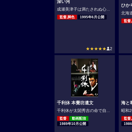
深い河
ひか
成瀬美津子は満たされぬ心...
北海道
監督,脚色
1995年6月公開
監督
★★★★★
2
千利休 本覺坊遺文
海と
千利休が太閤秀吉の命で自...
昭和2
監督
動画配信
監督
1989年10月公開
198