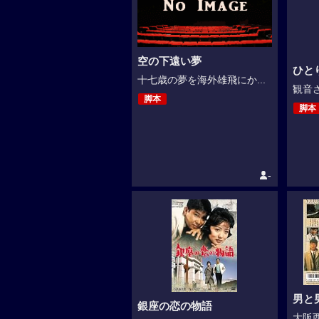
空の下遠い夢
ひと
十七歳の夢を海外雄飛にか...
観音さ
脚本
脚本
-
男と
銀座の恋の物語
大阪西