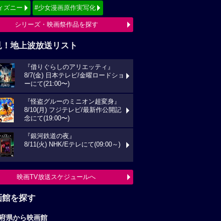
ィズニー
#少女漫画原作実写化
シリーズ・映画祭作品を探す
見！地上波放送リスト
『借りぐらしのアリエッティ』
8/7(金) 日本テレビ/金曜ロードショ
ーにて(21:00〜)
『怪盗グルーのミニオン超変身』
8/10(月) フジテレビ/最新作公開記
念にて(19:00〜)
『銀河鉄道の夜』
8/11(火) NHK/Eテレにて(09:00～)
映画TV放送スケジュールへ
画館を探す
府県から映画館