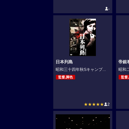
-
日本列島
帝銀
昭和三十四年秋Sキャンプ...
昭和二
監督,脚色
監督
★★★★★
2