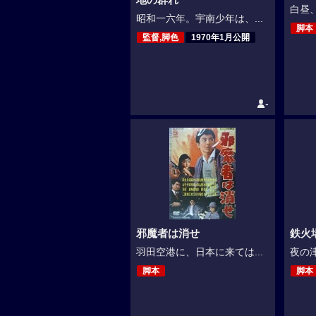
白昼、
昭和一六年。宇南少年は、...
脚本
監督,脚色
1970年1月公開
-
邪魔者は消せ
鉄火
羽田空港に、日本に来ては...
夜の津
脚本
脚本