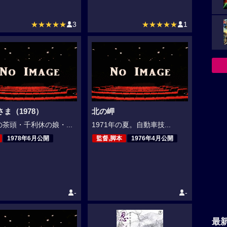
★★★★★
3
★★★★★
1
ま（1978）
北の岬
茶頭・千利休の娘・...
1971年の夏。自動車技...
1978年6月公開
監督,脚本
1976年4月公開
-
-
最