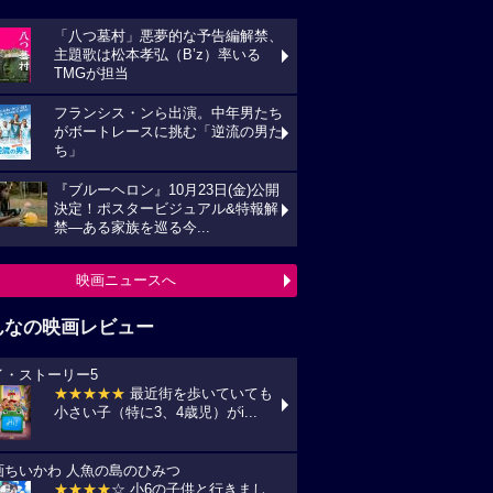
「八つ墓村」悪夢的な予告編解禁、
主題歌は松本孝弘（B’z）率いる
TMGが担当
フランシス・ンら出演。中年男たち
がボートレースに挑む「逆流の男た
ち」
『ブルーヘロン』10月23日(金)公開
決定！ポスタービジュアル&特報解
禁―ある家族を巡る今...
映画ニュースへ
んなの映画レビュー
イ・ストーリー5
★★★★★
最近街を歩いていても
小さい子（特に3、4歳児）がi...
画ちいかわ 人魚の島のひみつ
★★★★
☆ 小6の子供と行きまし