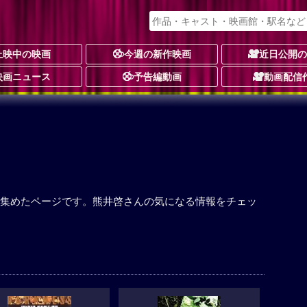
上映中の映画
今週の新作映画
近日公開
映画ニュース
予告編動画
動画配信
集めたページです。熊井啓さんの気になる情報をチェッ