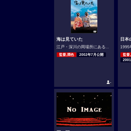
海は見ていた
日本
江戸・深川の岡場所にある...
199
監督,潤色
2002年7月公開
監督
200
-