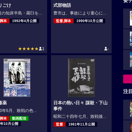
要
りごけ
式部物語
の知床半島・羅臼を...
豊市は、事故により童心に...
,脚本
1992年4月公開
監督,脚本
1990年10月公開
★★★★★
1
-
注
毒薬
日本の熱い日々 謀殺・下山
事件
0年5月、敗戦の色...
昭和二十四年七月、敗戦後...
,脚本
動画配信
6年10月公開
監督
1981年11月公開