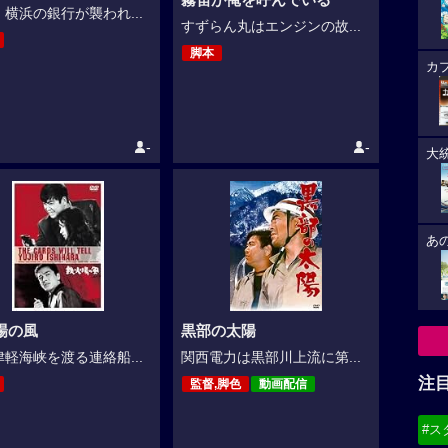
横浜の銀行が襲われ...
すずらん丸はエンジンの故...
脚本
カ
-
-
大
あ
場の風
黒部の太陽
軽海峡を渡る連絡船...
関西電力は黒部川上流に第...
注
監督,脚色
動画配信
#ス