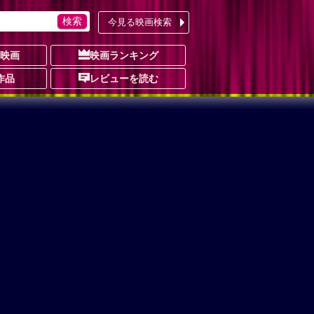
今見る映画検索
の映画
映画ランキング
作品
レビューを読む