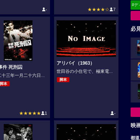
#デ
-
★★★★☆
7
必
アリバイ（1963）
事件 死刑囚
世田谷の小住宅で、極東電...
十三年一月二十六日...
脚本
,脚本
★★★★★
1
-
映
都道