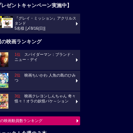
プレゼントキャンペーン実施中】
『グレイ・ミッション』アクリルス
タンド
5名様 [〆8/16(日)]
週の映画ランキング
1位
スパイダーマン：ブランド・
ニュー・デイ
2位
映画ちいかわ 人魚の島のひみ
つ
3位
映画クレヨンしんちゃん 奇々
怪々！オラの妖怪バケ～ション
の映画動員数ランキング