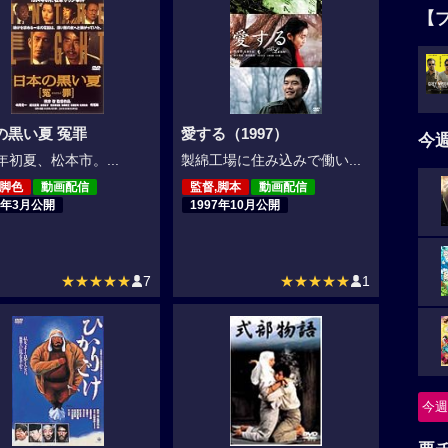
【
の黒い夏 冤罪
愛する（1997）
今
5年初夏、松本市。...
製綿工場に住み込みで働い...
,脚色
動画配信
監督,脚本
動画配信
1年3月公開
1997年10月公開
★★★★★
7
★★★★★
1
今週