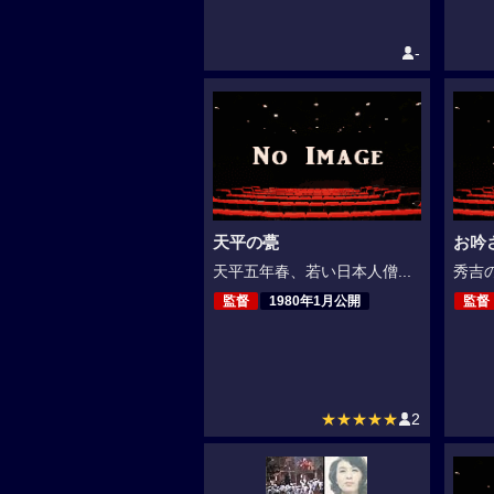
-
天平の甍
お吟さ
天平五年春、若い日本人僧...
秀吉の
監督
1980年1月公開
監督
★★★★★
2