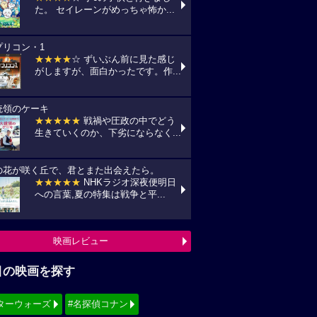
た。 セイレーンがめっちゃ怖か...
プリコン・1
★★★★
☆ ずいぶん前に見た感じ
がしますが、面白かったです。作...
統領のケーキ
★★★★★
戦禍や圧政の中でどう
生きていくのか、下劣にならなく...
の花が咲く丘で、君とまた出会えたら。
★★★★★
NHKラジオ深夜便明日
への言葉,夏の特集は戦争と平...
映画レビュー
目の映画を探す
ターウォーズ
#名探偵コナン