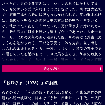
だったが、妻のある右近はキリシタンの教えにそむいてま
で、吟の思いを受け入れようとはしなかった。利休は大阪城
で、石田三成から吟の縁談を持ちかけられる。気の進まぬ吟
は、高槻から明石へお国替え中の右近に心中をうちあける
が、彼は冷たくあしらうのだった。万代屋宗安に嫁いだもの
の、吟の右近に対する思いは増すばかりであった。天正十五
年十月、北野の大茶の湯が催された際、吟の美貌に秀吉は激
しく心を動かされる。三成と宗安は、吟を秀吉に差し出し、
おのれの栄達を画策する。一方、キリシタン禁制の布令で身
を隠していた右近のもとへ、吟は馬を走らせ、御身の危急を
知らせる。そして、九州まで一緒に連れて行ってくれと哀願
する吟に、右近は困惑しながらも、彼女と添い寝する。しか
続きを読む
し、右近は吟に心を残しながらも、彼女を置き去りにし、絶
望の淵にたたき込む。天正十八年、秋深き大阪城にむかえら
れた吟は、黄金の茶室で秀吉から求愛の言葉を受けた。翌年
「お吟さま（1978）」の解説
一月、卑怯極まる秀吉の横恋慕に、利休は命に代えても吟を
茶道の名匠・千利休の娘・吟の悲恋を描く、今東光原作の同
守ろうと、身をひそめていた右近に、吟の加賀への同行を頼
題名小説の映画化。脚本は「京舞・四世井上八千代」の依田
む。その夜、利休一家は揃って別離の宴をはったが、千家は
義賢、監督は「北の岬」の熊井啓、撮影は「ねむの木の詩が
すでに秀吉の軍勢に包囲されていた。逃れるすべのなくなっ