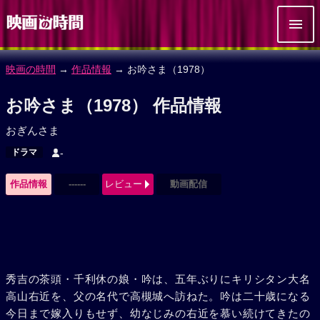
映画の時間
→
作品情報
→ お吟さま（1978）
お吟さま（1978） 作品情報
おぎんさま
ドラマ
-
作品情報
------
レビュー
動画配信
秀吉の茶頭・千利休の娘・吟は、五年ぶりにキリシタン大名
高山右近を、父の名代で高槻城へ訪ねた。吟は二十歳になる
今日まで嫁入りもせず、幼なじみの右近を慕い続けてきたの