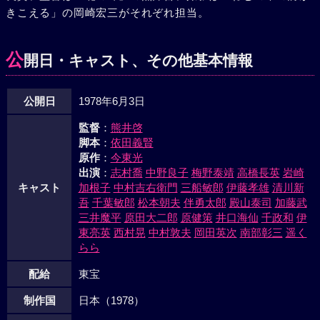
きこえる」の岡崎宏三がそれぞれ担当。
た吟は、白無垢の死装束に身を正し、右近に別れの書状を残
し離れ座敷へと姿を消す。二月二十八日、太閤秀吉の命によ
り、利休は切腹する。高山右近はルソンに追放され、マニラ
公
開日・キャスト、その他基本情報
でその生涯を閉じた。
公開日
1978年6月3日
監督
：
熊井啓
脚本
：
依田義賢
原作
：
今東光
出演
：
志村喬
中野良子
梅野泰靖
高橋長英
岩崎
キャスト
加根子
中村吉右衛門
三船敏郎
伊藤孝雄
清川新
吾
千葉敏郎
松本朝夫
伴勇太郎
殿山泰司
加藤武
三井魔平
原田大二郎
原健策
井口海仙
千政和
伊
東亮英
西村晃
中村敦夫
岡田英次
南部彰三
遥く
らら
配給
東宝
制作国
日本（1978）