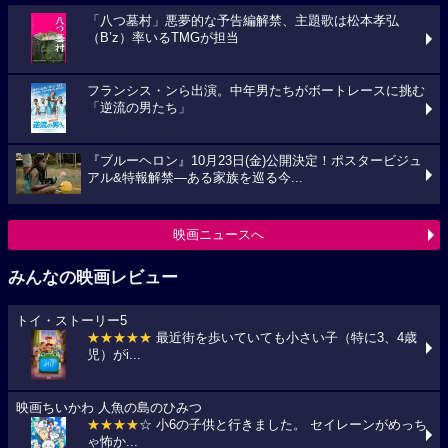
「八つ墓村」悪夢的な予告編解禁、主題歌は松本孝弘
（B’z）率いるTMGが担当
フランシス・ンら出演。中年男たちがボートレースに挑む
「逆流の男たち」
『ブルーヘロン』10月23日(金)公開決定！ポスタービジュ
アル&特報解禁―ある家族を巡る今...
映画ニュースへ
みんなの映画レビュー
トイ・ストーリー5
★★★★★
最近街を歩いていても小さい子（特に3、4歳
児）がi...
映画ちいかわ 人魚の島のひみつ
★★★★
☆ 小6の子供と行きました。 セイレーンがめっち
ゃ怖か...