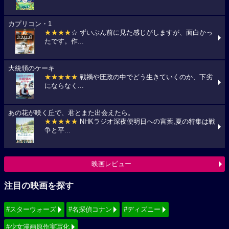
カプリコン・1
★★★★
☆ ずいぶん前に見た感じがしますが、面白かっ
たです。作...
大統領のケーキ
★★★★★
戦禍や圧政の中でどう生きていくのか、下劣
にならなく...
あの花が咲く丘で、君とまた出会えたら。
★★★★★
NHKラジオ深夜便明日への言葉,夏の特集は戦
争と平...
映画レビュー
注目の映画を探す
#スターウォーズ
#名探偵コナン
#ディズニー
#少女漫画原作実写化