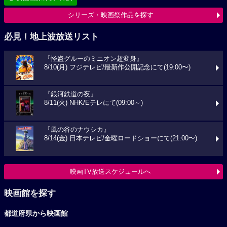
シリーズ・映画祭作品を探す
必見！地上波放送リスト
『怪盗グルーのミニオン超変身』
8/10(月) フジテレビ/最新作公開記念にて(19:00〜)
『銀河鉄道の夜』
8/11(火) NHK/Eテレにて(09:00～)
『風の谷のナウシカ』
8/14(金) 日本テレビ/金曜ロードショーにて(21:00〜)
映画TV放送スケジュールへ
映画館を探す
都道府県から映画館