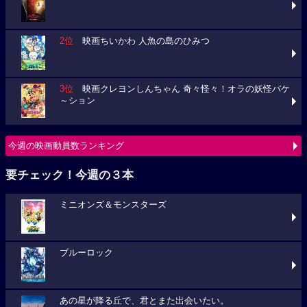
2位
映画ちいかわ 人魚の島のひみつ
3位
映画クレヨンしんちゃん 奇々怪々！オラの妖怪バケ
～ション
今週の映画動員数ランキング
要チェック！今週の３本
ミニオンズ＆モンスターズ
ブルーロック
あの星が降る丘で、君とまた出会いたい。