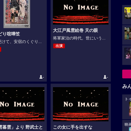
大江戸風雲絵巻 天の眼
どり喧嘩笠
将軍家治の時代。世にいう...
けて、安宿のくぐり...
出演
-
-
み
ト
映
雲暮雲」より 野武士と
この女に手を出すな