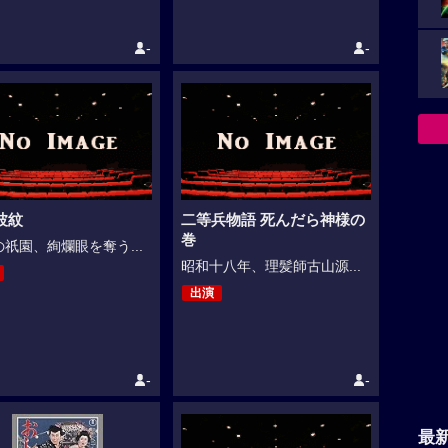
-
-
波紋
二等兵物語 死んだら神様の
巻
祇園、絢爛眼を奪う...
昭和十八年、理髪師古山源...
出演
-
-
最