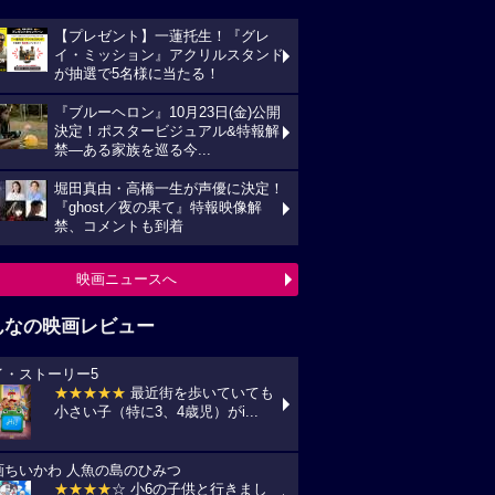
【プレゼント】一蓮托生！『グレ
イ・ミッション』アクリルスタンド
が抽選で5名様に当たる！
『ブルーヘロン』10月23日(金)公開
決定！ポスタービジュアル&特報解
禁―ある家族を巡る今...
堀田真由・高橋一生が声優に決定！
『ghost／夜の果て』特報映像解
禁、コメントも到着
映画ニュースへ
んなの映画レビュー
イ・ストーリー5
★★★★★
最近街を歩いていても
小さい子（特に3、4歳児）がi...
画ちいかわ 人魚の島のひみつ
★★★★
☆ 小6の子供と行きまし