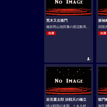
荒木又右衛門
振袖
備前岡山池田藩の渡辺数馬...
四国丸
出演
出演
-
岩見重太郎 決戦天の橋立
獄門
頃は戦国の末期、とある村...
御牢奉