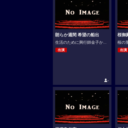
朗らか週間 希望の船出
桜御
生活のために興行師金子か...
桜の里
出演
出演
-