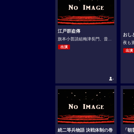
江戸群盗傳
おし
旗本小普請組梅津長門、昔...
夜も更
出演
出演
-
続二等兵物語 決戦体制の巻
「朝