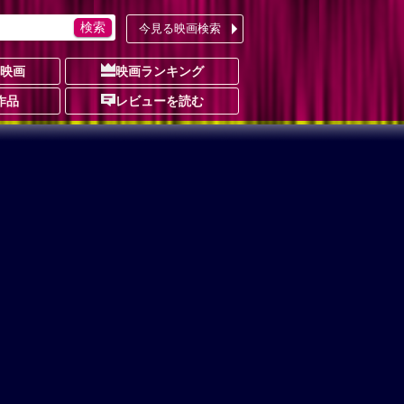
今見る映画検索
の映画
映画ランキング
作品
レビューを読む