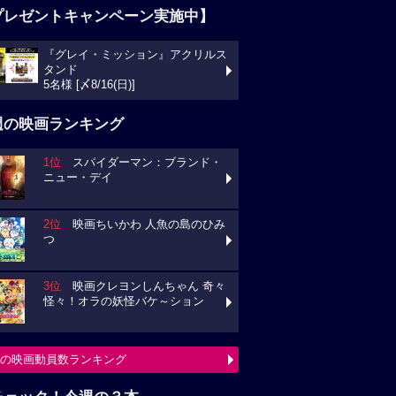
プレゼントキャンペーン実施中】
『グレイ・ミッション』アクリルス
タンド
5名様 [〆8/16(日)]
週の映画ランキング
1位
スパイダーマン：ブランド・
ニュー・デイ
2位
映画ちいかわ 人魚の島のひみ
つ
3位
映画クレヨンしんちゃん 奇々
怪々！オラの妖怪バケ～ション
の映画動員数ランキング