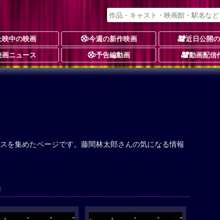
上映中の映画
今週の新作映画
近日公開
映画ニュース
予告編動画
動画配信
スを集めたページです。藤間林太郎さんの気になる情報
品