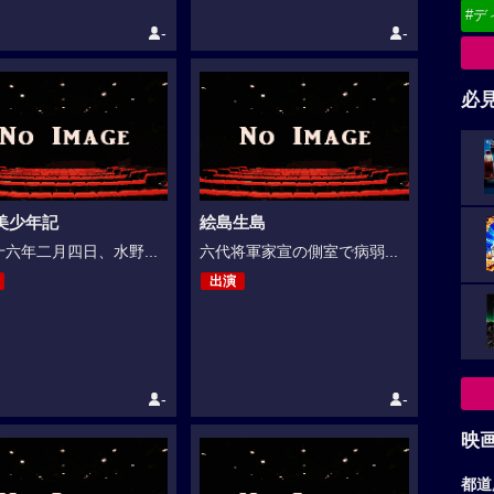
#デ
-
-
必
美少年記
絵島生島
六年二月四日、水野...
六代将軍家宣の側室で病弱...
出演
-
-
映
都道