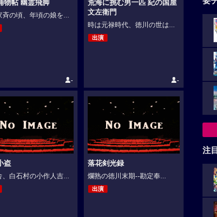
要
捕物帖 幽霊飛脚
荒海に挑む男一匹 紀の国屋
文左衛門
斉の頃、年頃の娘を...
時は元禄時代、徳川の世は...
出演
-
-
注
小盗
落花剣光録
、白石村の小作人吉...
爛熟の徳川末期--勘定奉...
出演