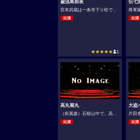
巌流島前夜
伝七
宮本武蔵は一条寺下り松で...
将軍家
出演
出演
★★★★★
1
高丸菊丸
大盗
（疾風篇）石槌山中で、高...
片田舎
出演
出演