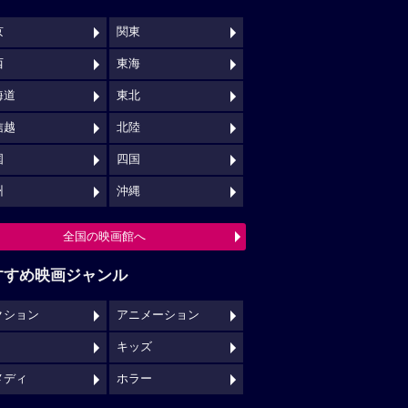
京
関東
西
東海
海道
東北
信越
北陸
国
四国
州
沖縄
全国の映画館へ
すすめ映画ジャンル
クション
アニメーション
キッズ
メディ
ホラー