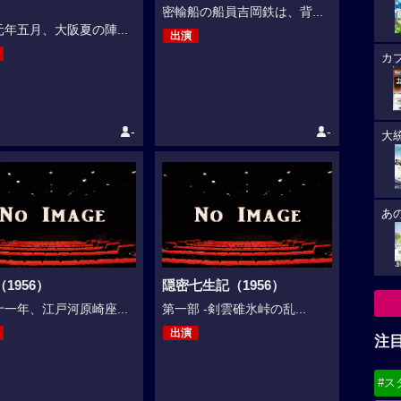
密輸船の船員吉岡鉄は、背...
年五月、大阪夏の陣...
出演
カ
-
-
大
あ
1956）
隠密七生記（1956）
一年、江戸河原崎座...
第一部 -剣雲碓氷峠の乱...
出演
注
#ス