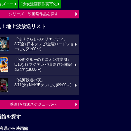
ィズニー
#少女漫画原作実写化
シリーズ・映画祭作品を探す
見！地上波放送リスト
『借りぐらしのアリエッティ』
8/7(金) 日本テレビ/金曜ロードショ
ーにて(21:00〜)
『怪盗グルーのミニオン超変身』
8/10(月) フジテレビ/最新作公開記
念にて(19:00〜)
『銀河鉄道の夜』
8/11(火) NHK/Eテレにて(09:00～)
映画TV放送スケジュールへ
画館を探す
府県から映画館