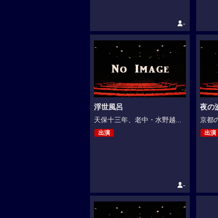
-
浮世風呂
夜の
天保十三年、老中・水野越...
京都の
出演
出演
-