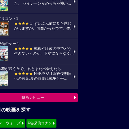
た。 セイレーンがめっちゃ怖か...
プリコン・1
★★★★
☆ ずいぶん前に見た感じ
がしますが、面白かったです。作...
統領のケーキ
★★★★★
戦禍や圧政の中でどう
生きていくのか、下劣にならなく...
の花が咲く丘で、君とまた出会えたら。
★★★★★
NHKラジオ深夜便明日
への言葉,夏の特集は戦争と平...
映画レビュー
目の映画を探す
ターウォーズ
#名探偵コナン