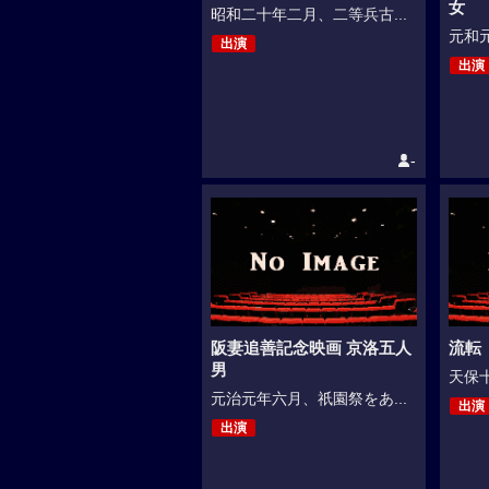
女
昭和二十年二月、二等兵古...
元和元
出演
出演
-
阪妻追善記念映画 京洛五人
流転（
男
天保十
元治元年六月、祇園祭をあ...
出演
出演