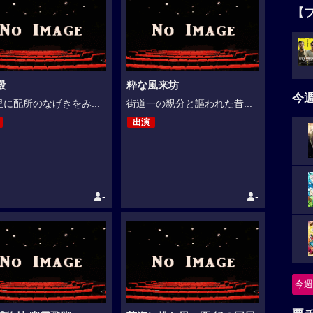
【
殿
粋な風来坊
今
に配所のなげきをみ...
街道一の親分と謳われた昔...
出演
-
-
今週