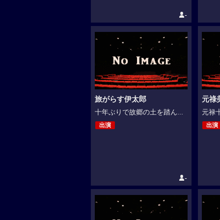
-
旅がらす伊太郎
元祿
十年ぶりで故郷の土を踏ん...
元禄十
出演
出演
-