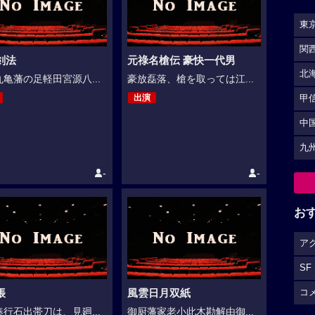
東
関
剣法
元祿名槍伝 豪快一代男
北
亀藩の足軽田宮源八...
豪放磊落、槍を取っては江...
出演
甲
中
九
-
-
お
ア
SF
コ
帳
風雲日月双紙
行石出帯刀は、見廻...
御厨藩家老小此木勘解由御...