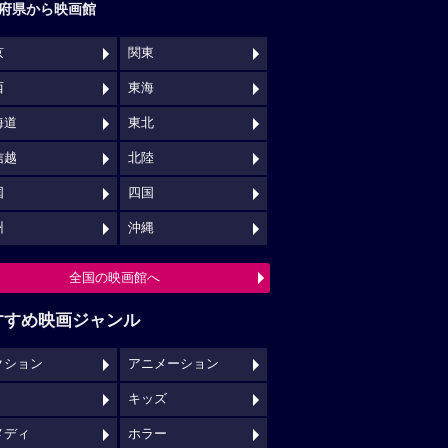
府県から映画館
京
関東
西
東海
海道
東北
信越
北陸
国
四国
州
沖縄
全国の映画館へ
すすめ映画ジャンル
クション
アニメーション
キッズ
メディ
ホラー