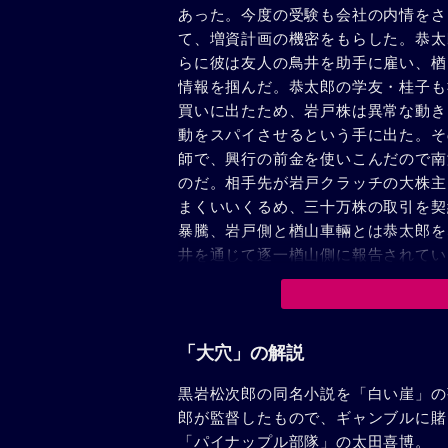
あった。今度の受験も会社の内情をさ
て、増資計画の機密をもらした。恭太
らに彼は友人の鳥井を助手に雇い、楢
情報を掴んだ。恭太郎の学友・桂子も
買いに出たため、岩戸株は異常な動き
動をスパイさせるという手に出た。そ
師で、興行の前金を使いこんだので南
のだ。相手先が岩戸クラッチの大株主
まくいいくるめ、三十万株の取引を契
暴騰、岩戸側と楢山車輛とは恭太郎を
井を通じて逐一楢山側に報告されてい
断念、アメリカと技術提携を発表した
こみ、入社を勧告、百万円の小切手ま
背広で堂々と勝負しよう」と断った。
「大穴」の解説
黒岩松次郎の同名小説を「白い崖」の
郎が監督したもので、ギャンブルに賭
「パイナップル部隊」の太田喜博。