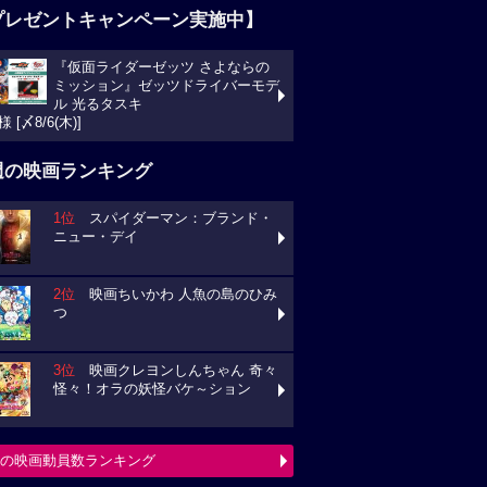
プレゼントキャンペーン実施中】
『仮面ライダーゼッツ さよならの
ミッション』ゼッツドライバーモデ
ル 光るタスキ
様 [〆8/6(木)]
週の映画ランキング
1位
スパイダーマン：ブランド・
ニュー・デイ
2位
映画ちいかわ 人魚の島のひみ
つ
3位
映画クレヨンしんちゃん 奇々
怪々！オラの妖怪バケ～ション
の映画動員数ランキング