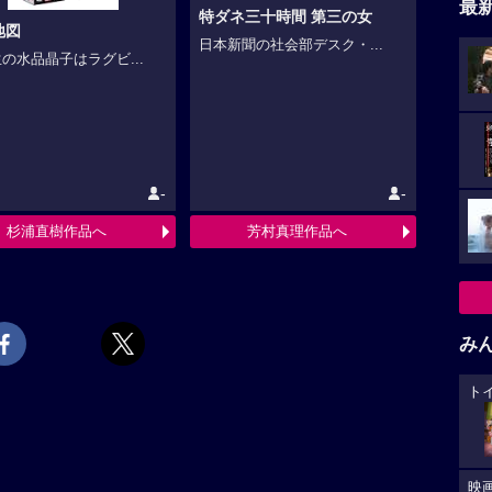
最
特ダネ三十時間 第三の女
地図
日本新聞の社会部デスク・...
の水品晶子はラグビ...
-
-
杉浦直樹作品へ
芳村真理作品へ
み
ト
映