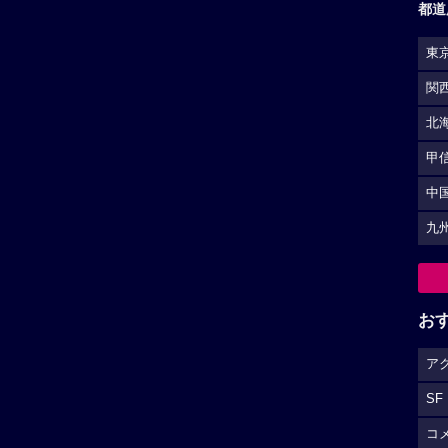
都道
東
関
北
甲
中
九
お
ア
SF
コ