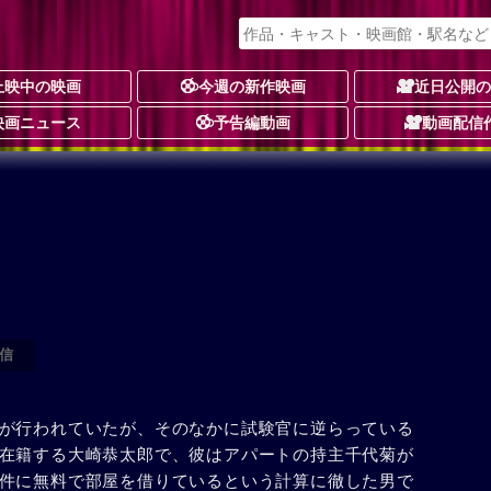
上映中の映画
今週の新作映画
近日公開
映画ニュース
予告編動画
動画配信
信
が行われていたが、そのなかに試験官に逆らっている
在籍する大崎恭太郎で、彼はアパートの持主千代菊が
件に無料で部屋を借りているという計算に徹した男で