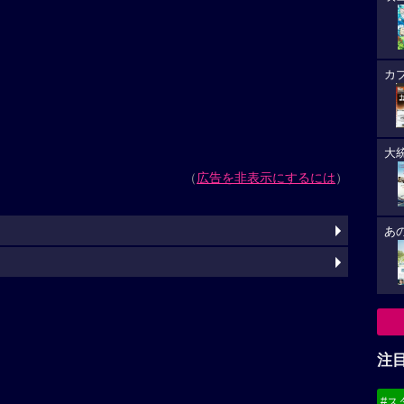
カ
大
（
広告を非表示にするには
）
あ
注
#ス