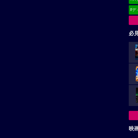
#デ
必
映