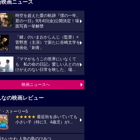
新映画ニュース
時空を超えた愛の軌跡『僕の一年、
君の一日』9月4日(金)公開決定！場
面写真一挙解禁
「鍵」のいまおかしんじ（監督）×
菅野恵（主演）で新たに谷崎文学を
映画化「刺青」
『ママがもうこの世界にいなくて
も 私の命の日記』愛しい人とのか
けがえのない日常を映した、場...
映画ニュースへ
んなの映画レビュー
イ・ストーリー5
★★★★★
最近街を歩いていても
小さい子（特に3、4歳児）がi...
画ちいかわ 人魚の島のひみつ