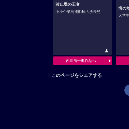
波止場の王者
海の
中小企業島造船所の所長島...
大学生
-
内川清一郎作品へ
このページをシェアする