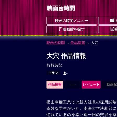
映画の時間メニュー
映画館を探す
映画の時間
→
作品情報
→ 大穴
大穴 作品情報
おおあな
ドラマ
-
作品情報
------
レビュー
動画配
楢山車輛工業では新入社員の採用試験
奇妙な学生がいた。南海大学演劇部に
惚れているのを幸い週一回の交渉を条