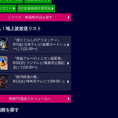
ィズニー
#少女漫画原作実写化
シリーズ・映画祭作品を探す
見！地上波放送リスト
『借りぐらしのアリエッティ』
8/7(金) 日本テレビ/金曜ロードショ
ーにて(21:00〜)
『怪盗グルーのミニオン超変身』
8/10(月) フジテレビ/最新作公開記
念にて(19:00〜)
『銀河鉄道の夜』
8/11(火) NHK/Eテレにて(09:00～)
映画TV放送スケジュールへ
画館を探す