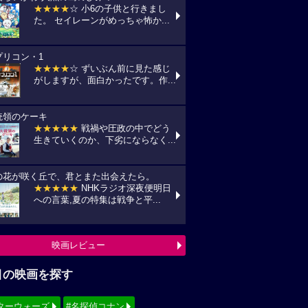
★★★★
☆ 小6の子供と行きまし
た。 セイレーンがめっちゃ怖か...
プリコン・1
★★★★
☆ ずいぶん前に見た感じ
がしますが、面白かったです。作...
統領のケーキ
★★★★★
戦禍や圧政の中でどう
生きていくのか、下劣にならなく...
の花が咲く丘で、君とまた出会えたら。
★★★★★
NHKラジオ深夜便明日
への言葉,夏の特集は戦争と平...
映画レビュー
目の映画を探す
ターウォーズ
#名探偵コナン