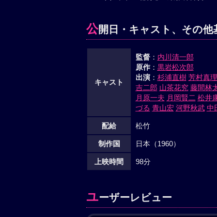
公
開日・キャスト、その他
監督
：
内川清一郎
原作
：
黒岩松次郎
出演
：
杉浦直樹
芳村真
キャスト
吉二郎
山茶花究
藤間林
月原一夫
月岡賢二
松井
づる
青山宏
河野秋武
中
配給
松竹
制作国
日本（1960）
上映時間
98分
ユ
ーザーレビュー