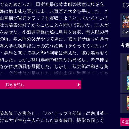
ぐるためだった。田所社長は恭太郎の態度に腹を立
【
郎は楢山株を買いに出、八百万の大金を手にした。さ
山車輛が岩戸クラッチを買収しようとしているという
社長秘書の町子からこのことを聞いて動いた。二人が
をみせた。小酒井専務は逆に鳥井を買収、恭太郎の行
4名
の頃、恭太郎の父がやってきた。彼はドサ廻りの興行
今
海大学の演劇部にその穴うめ興行をやってくれという
・黒島と聞いて恭太郎の闘志は燃えた。彼は黒島をう
約した。しかし楢山車輛の動向が活発化し、岩戸株は
なかに攻防戦を展開した。しかし、恭太郎の動きは鳥
た。突然株価が暴落した。楢山車輛が岩戸クラッチを
ためだ。戦いは終った。田所社長は恭太郎の腕にほれ
続きを読む
で用意したが、「学生としての敗北は認めるが、次は
菊島隆三が脚色し、「パイナップル部隊」の内川清一
ける大学生を主人公にした青春映画。撮影も同じく
今週