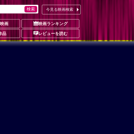
今見る映画検索
の映画
映画ランキング
作品
レビューを読む