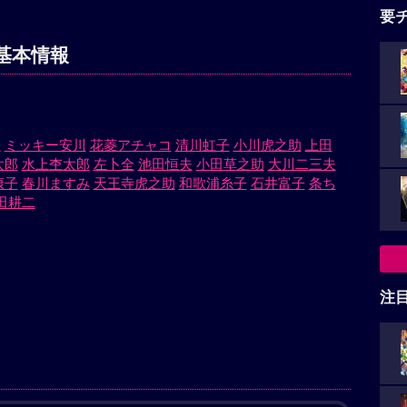
要
基本情報
理
ミッキー安川
花菱アチャコ
清川虹子
小川虎之助
上田
太郎
水上杢太郎
左卜全
池田恒夫
小田草之助
大川二三夫
康子
春川ますみ
天王寺虎之助
和歌浦糸子
石井富子
条ち
田耕二
注