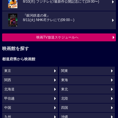
8/10(月) フジテレビ/最新作公開記念にて(19:00〜)
『銀河鉄道の夜』
8/11(火) NHK/Eテレにて(09:00～)
映画TV放送スケジュールへ
映画館を探す
都道府県から映画館
東京
関東
関西
東海
北海道
東北
甲信越
北陸
中国
四国
九州
沖縄