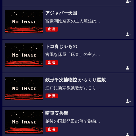
-
アジャパー天国
富豪朝比奈家の主人篤雄は...
出演
-
トコ春じゃもの
古風な床屋「床春」の主人...
出演
-
銭形平次捕物控 からくり屋敷
江戸に新宗教紫教がおこり...
出演
-
喧嘩安兵衞
越後の国新発田の藩で御前...
出演
-