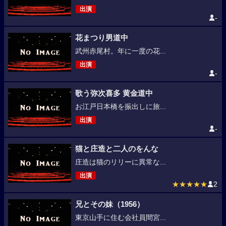
出演
-
花まつり男道中
武州赤尾村。年に一度の花...
出演
-
歌う弥次喜多 黄金道中
お江戸日本橋を振出しに旅...
出演
-
猫と庄造と二人のをんな
庄造は猫のリリーに異常な...
出演
★★★★★
2
兄とその妹（1956）
東京山手に住む会社員間宮...