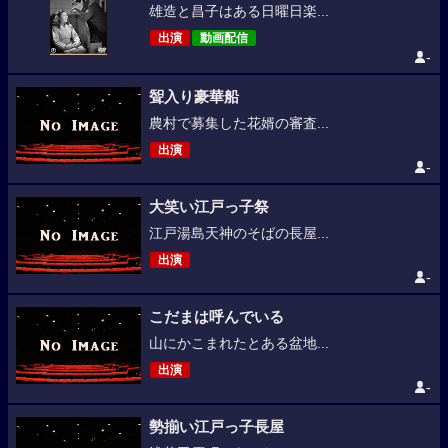
雄造と昌子はある日曜日楽...
出演
動画配信
-
聟入り豪華船
農村で募集した花婿の審査...
出演
-
大笑い江戸っ子祭
江戸湯島天神のそばの長屋...
出演
-
こだまは呼んでいる
山にかこまれたとある盆地...
出演
-
勢揃い江戸っ子長屋