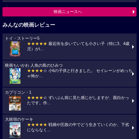
映画ニュースへ
みんなの映画レビュー
トイ・ストーリー5
★★★★★
最近街を歩いていても小さい子（特に3、4歳
児）がi...
映画ちいかわ 人魚の島のひみつ
★★★★
☆ 小6の子供と行きました。 セイレーンがめっち
ゃ怖か...
カプリコン・1
★★★★
☆ ずいぶん前に見た感じがしますが、面白かっ
たです。作...
大統領のケーキ
★★★★★
戦禍や圧政の中でどう生きていくのか、下劣
にならなく...