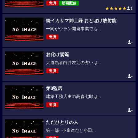
出演
動画配信
★★★★★
1
続イカサマ紳士録 おとぼけ放射能
一同がウラン開発事業でも...
出演
-
お化け駕篭
大道易者白井左近の占いは...
出演
-
第8監房
建築工務店主の高森七郎は...
出演
-
ただひとりの人
第一部--小峯達也と小田...