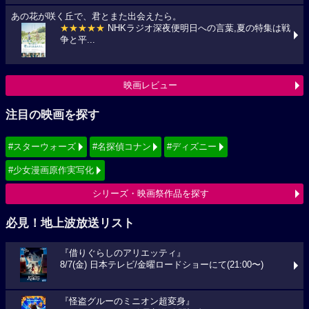
あの花が咲く丘で、君とまた出会えたら。
★★★★★
NHKラジオ深夜便明日への言葉,夏の特集は戦
争と平...
映画レビュー
注目の映画を探す
#スターウォーズ
#名探偵コナン
#ディズニー
#少女漫画原作実写化
シリーズ・映画祭作品を探す
必見！地上波放送リスト
『借りぐらしのアリエッティ』
8/7(金) 日本テレビ/金曜ロードショーにて(21:00〜)
『怪盗グルーのミニオン超変身』