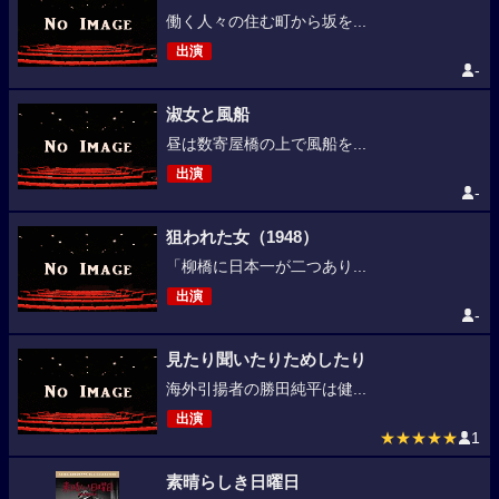
働く人々の住む町から坂を...
出演
-
淑女と風船
昼は数寄屋橋の上で風船を...
出演
-
狙われた女（1948）
「柳橋に日本一が二つあり...
出演
-
見たり聞いたりためしたり
海外引揚者の勝田純平は健...
出演
★★★★★
1
素晴らしき日曜日