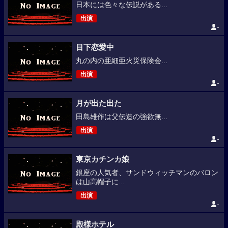
日本には色々な伝説がある...
出演
-
目下恋愛中
丸の内の亜細亜火災保険会...
出演
-
月が出た出た
田島雄作は父伝造の強欲無...
出演
-
東京カチンカ娘
銀座の人気者、サンドウィッチマンのバロン
は山高帽子に...
出演
-
殿様ホテル