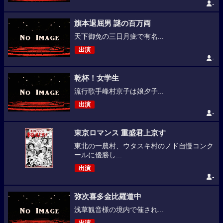
-
旗本退屈男 謎の百万両
天下御免の三日月疵で有名...
出演
-
乾杯！女学生
流行歌手峰村京子は娘夕子...
出演
-
東京ロマンス 重盛君上京す
東北の一農村、ウタスキ村のノド自慢コンク
ールに優勝し...
出演
-
弥次喜多金比羅道中
浅草観音様の境内で催され...