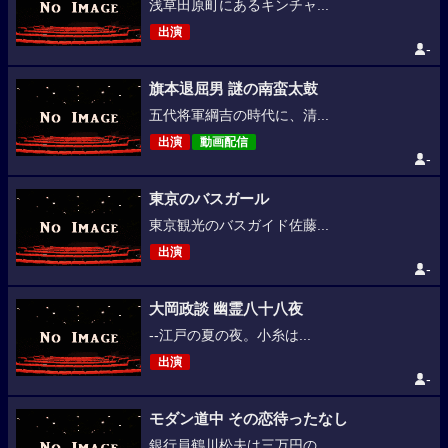
浅草田原町にあるキンチャ...
出演
-
旗本退屈男 謎の南蛮太鼓
五代将軍綱吉の時代に、清...
出演
動画配信
-
東京のバスガール
東京観光のバスガイド佐藤...
出演
-
大岡政談 幽霊八十八夜
--江戸の夏の夜。小糸は...
出演
-
モダン道中 その恋待ったなし
銀行員鶴川松夫は三万円の...