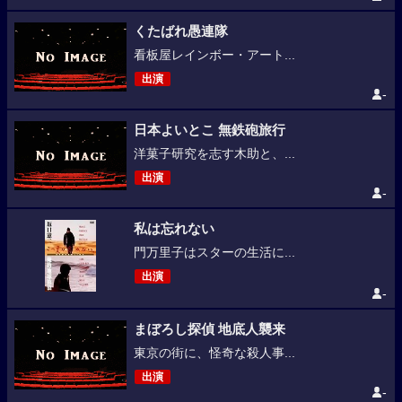
くたばれ愚連隊
看板屋レインボー・アート...
出演
-
日本よいとこ 無鉄砲旅行
洋菓子研究を志す木助と、...
出演
-
私は忘れない
門万里子はスターの生活に...
出演
-
まぼろし探偵 地底人襲来
東京の街に、怪奇な殺人事...
出演
-