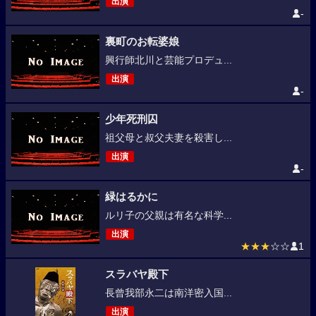
出演
-
裏町のお転婆娘
興行師北川と芸能プロデュ...
出演
-
少年死刑囚
祖父母と叔父夫妻を殺害し...
出演
-
緑はるかに
ルリ子の父親は有名な科学...
出演
★★★
☆☆
1
スラバヤ殿下
長曾我部永二は南洋密入国...
出演