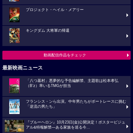
プロジェクト・ヘイル・メアリー
キングダム 大将軍の帰還
動画配信作品をチェック
最新映画ニュース
「八つ墓村」悪夢的な予告編解禁、主題歌は松本孝弘
（B’z）率いるTMGが担当
フランシス・ンら出演。中年男たちがボートレースに挑む
「逆流の男たち」
『ブルーヘロン』10月23日(金)公開決定！ポスタービジュ
アル&特報解禁―ある家族を巡る今...