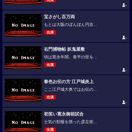
出演
-
宝さがし百万両
もとは大阪のぼんぼん円吉...
出演
-
右門捕物帖 妖鬼屋敷
頃は寛永年間。泰平の世を...
出演
-
春色お伝の方 江戸城炎上
ここ江戸城大奥ではお伝の...
出演
-
初笑い寛永御前試合
士気の頽癈を憤った彦左衛...
出演