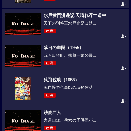
-
水戸黄門漫遊記 天晴れ浮世道中
天下の副将軍水戸光圀は助...
出演
-
落日の血闘（1955）
或る田舎町。熊蔵一家の暴...
出演
-
猿飛佐助（1955）
腕自慢で色事師の猿飛佐助...
出演
-
鉄腕巨人
力道山は、兵六の子供保が...
出演