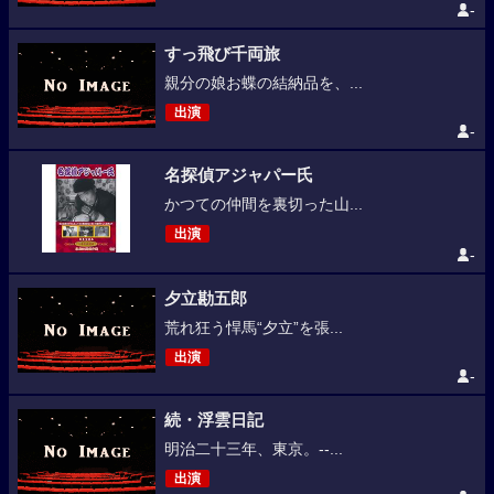
-
すっ飛び千両旅
親分の娘お蝶の結納品を、...
出演
-
名探偵アジャパー氏
かつての仲間を裏切った山...
出演
-
夕立勘五郎
荒れ狂う悍馬“夕立”を張...
出演
-
続・浮雲日記
明治二十三年、東京。--...
出演