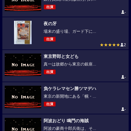
出演
-
夜の牙
場末の盛り場、ガード下に...
出演
★★★★★
2
東京野郎と女ども
真一は故郷から東京の銀座...
出演
-
負ケラレマセン勝ツマデハ
東京の新開地にある「幌・...
出演
-
阿波おどり 鳴門の海賊
阿波の豪商十郎兵衛は、そ...