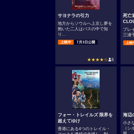
サヨナラの引力
死亡
CLO
地方からソウルへ上京し夢を
抱いた二人はバスの中で知
プレ
り...
三浦千
上映中
7月3日公開
上映
★★★★☆
5
フォー・トレイルズ 限界を
海辺
超えてゆけ
小さ
（シ
香港にある4つのトレイル・
親...