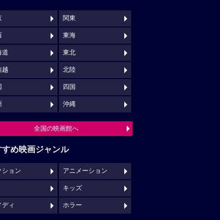
京
関東
西
東海
海道
東北
信越
北陸
国
四国
州
沖縄
全国の映画館へ
すすめ映画ジャンル
クション
アニメーション
キッズ
メディ
ホラー