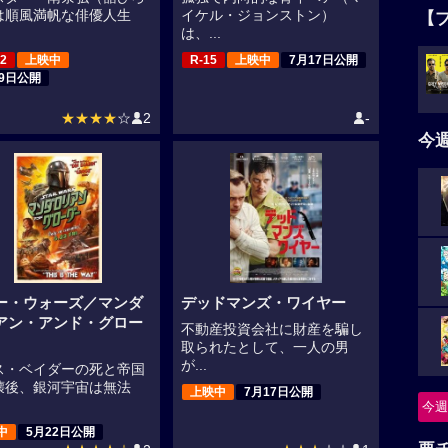
は順風満帆な俳優人生
イケル・ジョンストン）
【
は、...
2
上映中
R-15
上映中
7月17日公開
19日公開
★★★★
☆
2
-
今
ー・ウォーズ／マンダ
デッドマンズ・ワイヤー
アン・アンド・グロー
不動産投資会社に財産を騙し
取られたとして、一人の男
が...
ス・ベイダーの死と帝国
壊後、銀河宇宙は無法
上映中
7月17日公開
今週
中
5月22日公開