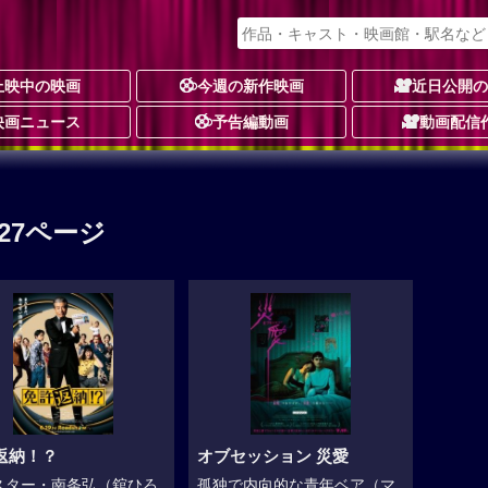
上映中の映画
今週の新作映画
近日公開
映画ニュース
予告編動画
動画配信
227ページ
返納！？
オブセッション 災愛
スター・南条弘（舘ひろ
孤独で内向的な青年ベア（マ