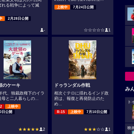
ばれる戦争によって滅
上映中
7月24日公開
中
2月28日公開
-
☆☆☆☆☆
1
領のケーキ
ドゥランダル作戦
み
90年代、独裁政権下のイラ
相次ぐテロに揺れるインド政
母と二人暮らしの...
府は、報復と再発防止のた
ト
め...
2
上映中
10日公開
R-15
上映中
7月10日公開
映
★★★★★
2
★★★
☆☆
1