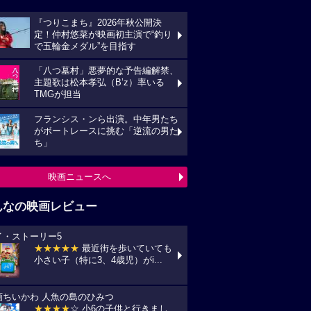
『つりこまち』2026年秋公開決
定！仲村悠菜が映画初主演で“釣り
で五輪金メダル”を目指す
「八つ墓村」悪夢的な予告編解禁、
主題歌は松本孝弘（B’z）率いる
TMGが担当
フランシス・ンら出演。中年男たち
がボートレースに挑む「逆流の男た
ち」
映画ニュースへ
んなの映画レビュー
イ・ストーリー5
★★★★★
最近街を歩いていても
小さい子（特に3、4歳児）がi...
画ちいかわ 人魚の島のひみつ
★★★★
☆ 小6の子供と行きまし