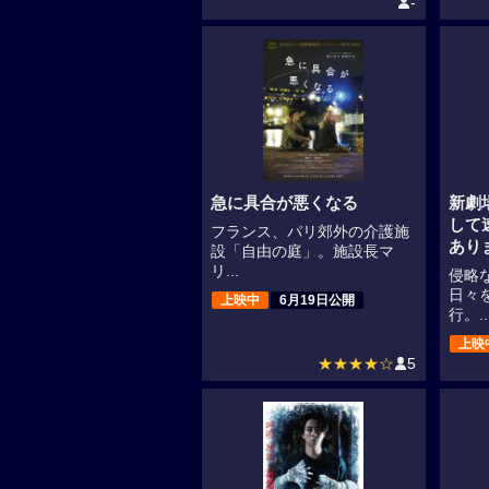
-
急に具合が悪くなる
新劇
して
フランス、パリ郊外の介護施
あり
設「自由の庭」。施設長マ
リ...
侵略
日々
上映中
6月19日公開
行。..
上映
★★★★☆
5