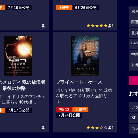
中
7月10日公開
上映中
6月26日公開
東
関
-
★★★★★
1
北
甲
中
九
のメロディ 魂の放浪者
プライベート・ケース
、最後の旅路
パリで精神分析医として成功
お
を収めるアメリカ人医師リ
86年、イギリスのマンチェ
リ...
に暮らす40代後...
ア
PG-12
上映中
中
7月17日公開
7月24日公開
SF
-
★★★
☆☆
1
コ