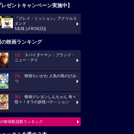
プレゼントキャンペーン実施中】
『グレイ・ミッション』アクリルス
タンド
5名様 [〆8/16(日)]
週の映画ランキング
1位
スパイダーマン：ブランド・
ニュー・デイ
2位
映画ちいかわ 人魚の島のひみ
つ
3位
映画クレヨンしんちゃん 奇々
怪々！オラの妖怪バケ～ション
の映画動員数ランキング