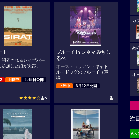
カ
あ
ート
ブルーイ in シネマ みちし
るべ
で開催されるレイブパー
に参加した娘が失踪。
オーストラリアン・キャト
ル・ドッグのブルーイ（声:
オ
塙...
2
上映中
6月5日公開
上映中
6月12日公開
★★★★☆
5
-
注
#ス