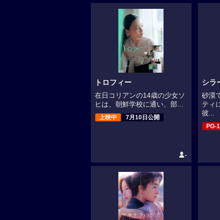
トロフィー
シラ
在日コリアンの14歳の少女ソ
砂漠
ヒは、朝鮮学校に通い、部...
ティ
彼...
上映中
7月10日公開
PG-1
-