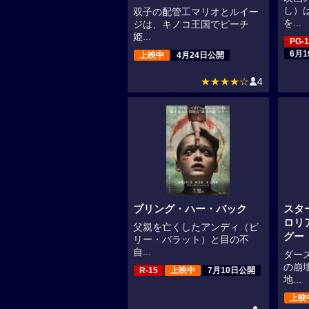
し）
双子の配管工マリオとルイー
を...
ジは、キノコ王国でピーチ
姫...
PG-1
6月
上映中
4月24日公開
★★★★☆
4
ブリング・ハー・バック
スタ
ロリ
父親を亡くしたアンディ（ビ
グー
リー・バラット）と目の不
自...
ダー
の崩
R-15
上映中
7月10日公開
地...
上映