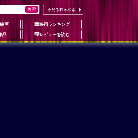
今見る映画検索
の映画
映画ランキング
作品
レビューを読む