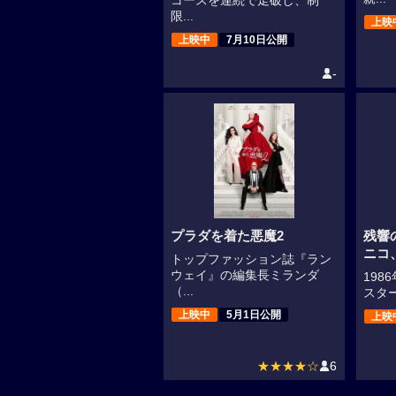
コースを連続で走破し、制
限...
上映
上映中
7月10日公開
-
プラダを着た悪魔2
残響
ニコ
トップファッション誌『ラン
ウェイ』の編集長ミランダ
19
（...
スター
上映中
5月1日公開
上映
★★★★☆
6