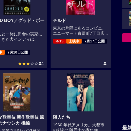
OD BOY／グッド・ボー
チルド
東京の片隅にあるコンビニ、
エニーマート倉冨町7丁目店...
主と一緒に田舎の実家に
てきた犬インディは、
R-15
上映中
7月17日公開
中
7月10日公開
★★★
☆☆
1
-
マ歌舞伎 新作歌舞伎 風
隣人たち
のナウシカ 後編
1960 年代アメリカ。大都市
最
の郊外で隣同士の家に住...
な産業文明は火の7日間