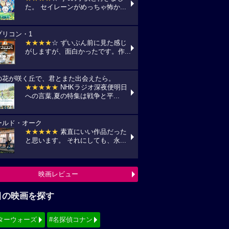
た。 セイレーンがめっちゃ怖か...
プリコン・1
★★★★
☆ ずいぶん前に見た感じ
がしますが、面白かったです。作...
の花が咲く丘で、君とまた出会えたら。
★★★★★
NHKラジオ深夜便明日
への言葉,夏の特集は戦争と平...
ールド・オーク
★★★★★
素直にいい作品だった
と思います。 それにしても、永...
映画レビュー
目の映画を探す
ターウォーズ
#名探偵コナン