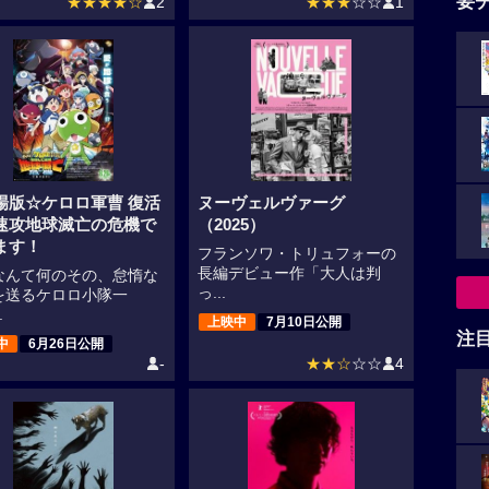
要
★★★★☆
2
★★★
☆☆
1
場版☆ケロロ軍曹 復活
ヌーヴェルヴァーグ
速攻地球滅亡の危機で
（2025）
ます！
フランソワ・トリュフォーの
長編デビュー作「大人は判
なんて何のその、怠惰な
っ...
を送るケロロ小隊一
.
上映中
7月10日公開
注
中
6月26日公開
-
★★☆
☆☆
4