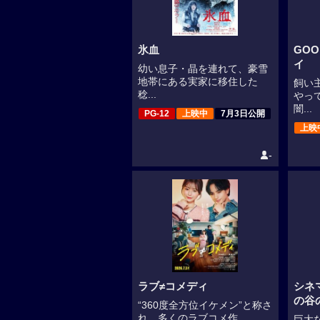
氷血
GO
イ
幼い息子・晶を連れて、豪雪
地帯にある実家に移住した
飼い
稔...
やっ
闇...
PG-12
上映中
7月3日公開
上映
-
ラブ≠コメディ
シネ
の谷
“360度全方位イケメン”と称さ
れ、多くのラブコメ作...
巨大