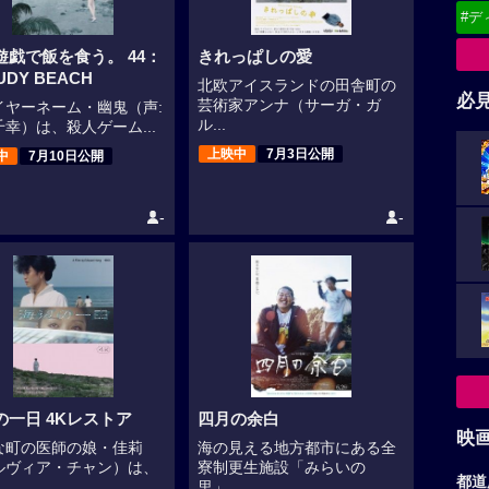
#デ
遊戯で飯を食う。 44：
きれっぱしの愛
UDY BEACH
北欧アイスランドの田舎町の
必
芸術家アンナ（サーガ・ガ
イヤーネーム・幽鬼（声:
ル...
幸）は、殺人ゲーム...
上映中
7月3日公開
中
7月10日公開
-
-
の一日 4Kレストア
四月の余白
映
な町の医師の娘・佳莉
海の見える地方都市にある全
ルヴィア・チャン）は、
寮制更生施設「みらいの
都道
里」...