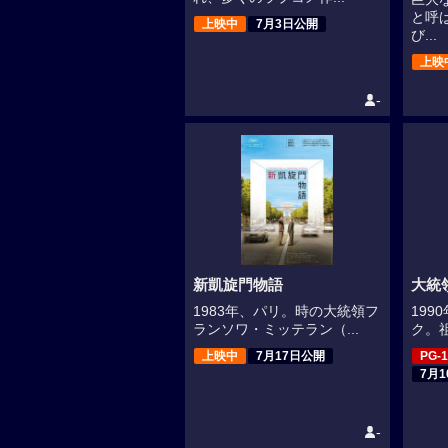
と呼
上映中
7月3日公開
び...
上映
-
新凱旋門物語
大統
1983年、パリ。時の大統領フ
19
ランソワ・ミッテラン（...
ク。祖
上映中
7月17日公開
PG-1
7月
-