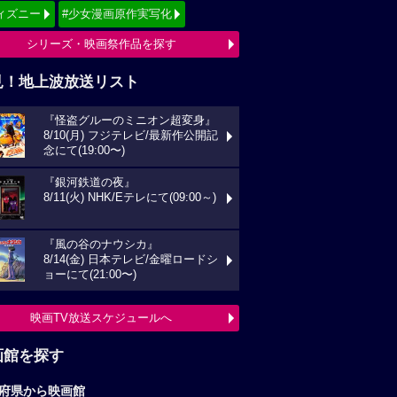
ィズニー
#少女漫画原作実写化
シリーズ・映画祭作品を探す
見！地上波放送リスト
『怪盗グルーのミニオン超変身』
8/10(月) フジテレビ/最新作公開記
念にて(19:00〜)
『銀河鉄道の夜』
8/11(火) NHK/Eテレにて(09:00～)
『風の谷のナウシカ』
8/14(金) 日本テレビ/金曜ロードシ
ョーにて(21:00〜)
映画TV放送スケジュールへ
画館を探す
府県から映画館