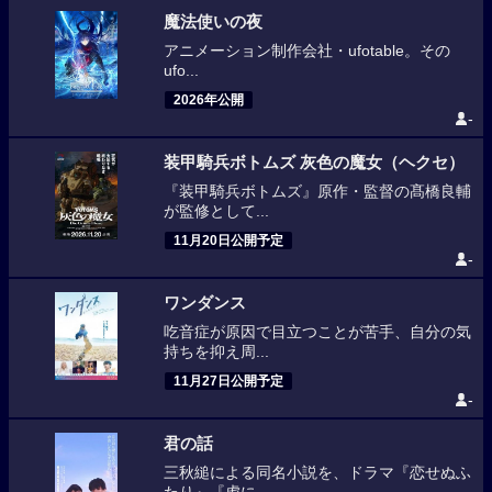
魔法使いの夜
アニメーション制作会社・ufotable。その
ufo...
2026年公開
-
装甲騎兵ボトムズ 灰色の魔女（ヘクセ）
『装甲騎兵ボトムズ』原作・監督の髙橋良輔
が監修として...
11月20日公開予定
-
ワンダンス
吃音症が原因で目立つことが苦手、自分の気
持ちを抑え周...
11月27日公開予定
-
君の話
三秋縋による同名小説を、ドラマ『恋せぬふ