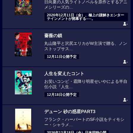
日向夏の人気ライトノベルを原作とするアニ
メシリーズの...
2026年12月11日（金）、極上の謎解きエンター
テインメントが開幕する──。
-
薔薇の鎖
丸山隆平と沢尻エリカがW主演で贈る、ノン
ストップサス...
12月11日公開予定
-
人生を変えたコント
お笑いコンビ・霜降り明星せいやによる半自
伝小説『人生...
12月18日公開予定
-
デューン 砂の惑星PART3
フランク・ハーバートのSF小説をティモシ
ー・シャラメ...
2026年12月18日（金）日米同時公開