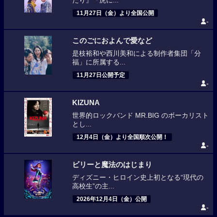
たり』『虎に...
11月27日（金）より全国公開
-
このごにおよんで愛など
是枝裕和や西川美和による制作者集団「分
福」に所属する...
11月27日公開予定
-
KIZUNA
世界的ロックバンド MR.BIG のボーカリスト
とし...
12月4日（金）より全国順次公開！
-
ビリーと魔法のはじまり
ディズニー・ヒロイン史上初となる“現代の
高校生”の主...
2026年12月4日（金）公開
-