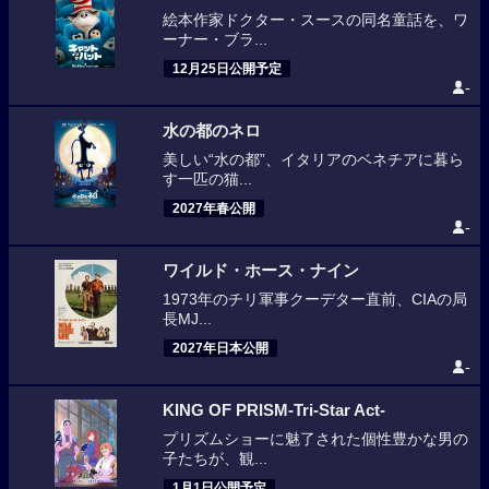
絵本作家ドクター・スースの同名童話を、ワ
ーナー・ブラ...
12月25日公開予定
-
水の都のネロ
美しい“水の都”、イタリアのベネチアに暮ら
す一匹の猫...
2027年春公開
-
ワイルド・ホース・ナイン
1973年のチリ軍事クーデター直前、CIAの局
長MJ...
2027年日本公開
-
KING OF PRISM-Tri-Star Act-
プリズムショーに魅了された個性豊かな男の
子たちが、観...
1月1日公開予定