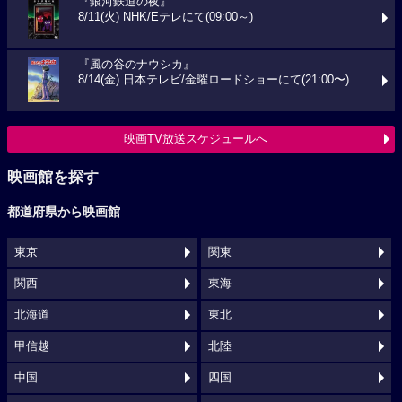
『銀河鉄道の夜』
8/11(火) NHK/Eテレにて(09:00～)
『風の谷のナウシカ』
8/14(金) 日本テレビ/金曜ロードショーにて(21:00〜)
映画TV放送スケジュールへ
映画館を探す
都道府県から映画館
東京
関東
関西
東海
北海道
東北
甲信越
北陸
中国
四国