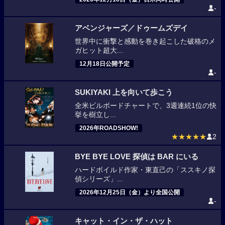
-
アベンジャーズ／ドゥームズデイ
世界中に衝撃と感動を巻き起こした破格のメ
ガヒット超大...
12月18日公開予定
-
SUKIYAKI 上を向いて歩こう
全米ビルボードチャートで、3週連続1位の快
挙を樹立し...
2026年ROADSHOW!
★★★★★
2
BYE BYE LOVE 探偵は BAR にいる
ハードボイルド作家・東直己の「ススキノ探
偵シリーズ」...
2026年12月25日（金）より全国公開
-
キャット・イン・ザ・ハット