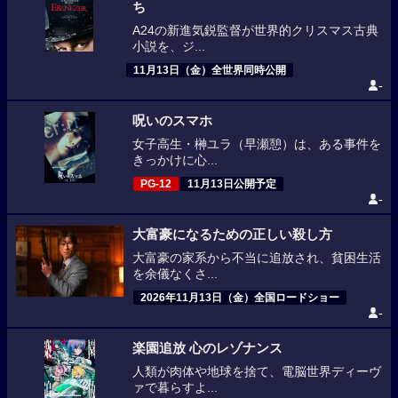
ち
A24の新進気鋭監督が世界的クリスマス古典
小説を、ジ...
11月13日（金）全世界同時公開
-
呪いのスマホ
女子高生・榊ユラ（早瀬憩）は、ある事件を
きっかけに心...
PG-12
11月13日公開予定
-
大富豪になるための正しい殺し方
大富豪の家系から不当に追放され、貧困生活
を余儀なくさ...
2026年11月13日（金）全国ロードショー
-
楽園追放 心のレゾナンス
人類が肉体や地球を捨て、電脳世界ディーヴ
ァで暮らすよ...