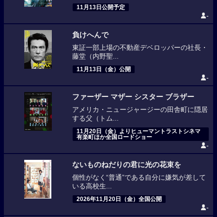
11月13日公開予定
-
負けへんで
東証一部上場の不動産デベロッパーの社長・
藤堂（内野聖...
11月13日（金）公開
-
ファーザー マザー シスター ブラザー
アメリカ・ニュージャージーの田舎町に隠居
する父（トム...
11月20日（金）よりヒューマントラストシネマ
有楽町ほか全国ロードショー
-
ないものねだりの君に光の花束を
個性がなく“普通”である自分に嫌気が差して
いる高校生...
2026年11月20日（金）全国公開
-