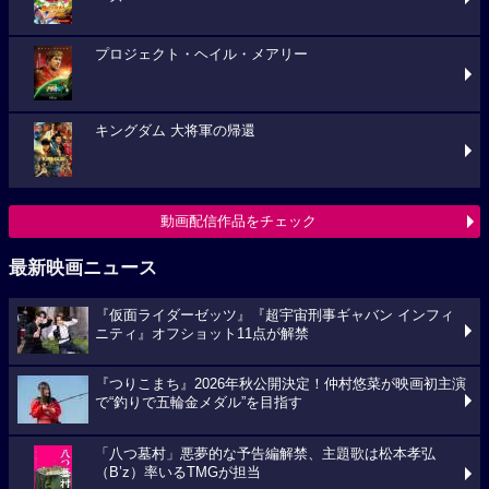
プロジェクト・ヘイル・メアリー
キングダム 大将軍の帰還
動画配信作品をチェック
最新映画ニュース
『仮面ライダーゼッツ』『超宇宙刑事ギャバン インフィ
ニティ』オフショット11点が解禁
『つりこまち』2026年秋公開決定！仲村悠菜が映画初主演
で“釣りで五輪金メダル”を目指す
「八つ墓村」悪夢的な予告編解禁、主題歌は松本孝弘
（B’z）率いるTMGが担当