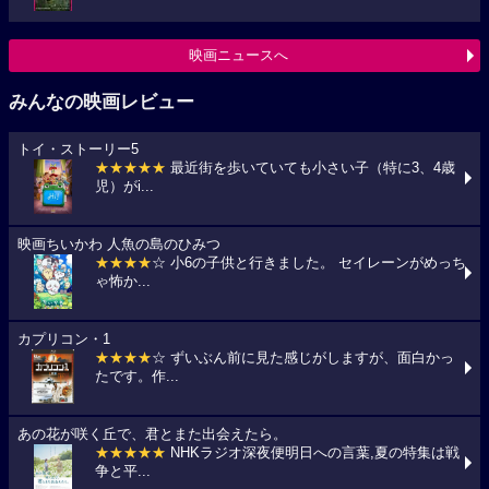
映画ニュースへ
みんなの映画レビュー
トイ・ストーリー5
★★★★★
最近街を歩いていても小さい子（特に3、4歳
児）がi...
映画ちいかわ 人魚の島のひみつ
★★★★
☆ 小6の子供と行きました。 セイレーンがめっち
ゃ怖か...
カプリコン・1
★★★★
☆ ずいぶん前に見た感じがしますが、面白かっ
たです。作...
あの花が咲く丘で、君とまた出会えたら。
★★★★★
NHKラジオ深夜便明日への言葉,夏の特集は戦
争と平...