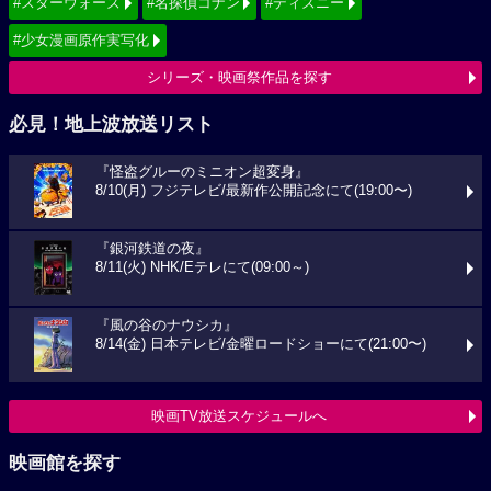
#スターウォーズ
#名探偵コナン
#ディズニー
#少女漫画原作実写化
シリーズ・映画祭作品を探す
必見！地上波放送リスト
『怪盗グルーのミニオン超変身』
8/10(月) フジテレビ/最新作公開記念にて(19:00〜)
『銀河鉄道の夜』
8/11(火) NHK/Eテレにて(09:00～)
『風の谷のナウシカ』
8/14(金) 日本テレビ/金曜ロードショーにて(21:00〜)
映画TV放送スケジュールへ
映画館を探す