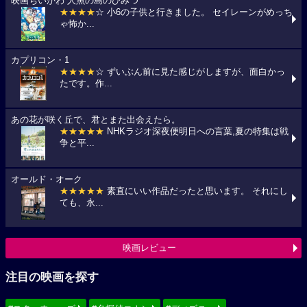
映画ちいかわ 人魚の島のひみつ
★★★★
☆ 小6の子供と行きました。 セイレーンがめっち
ゃ怖か...
カプリコン・1
★★★★
☆ ずいぶん前に見た感じがしますが、面白かっ
たです。作...
あの花が咲く丘で、君とまた出会えたら。
★★★★★
NHKラジオ深夜便明日への言葉,夏の特集は戦
争と平...
オールド・オーク
★★★★★
素直にいい作品だったと思います。 それにし
ても、永...
映画レビュー
注目の映画を探す