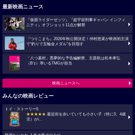
最新映画ニュース
『仮面ライダーゼッツ』『超宇宙刑事ギャバン インフィ
ニティ』オフショット11点が解禁
『つりこまち』2026年秋公開決定！仲村悠菜が映画初主演
で“釣りで五輪金メダル”を目指す
「八つ墓村」悪夢的な予告編解禁、主題歌は松本孝弘
（B’z）率いるTMGが担当
映画ニュースへ
みんなの映画レビュー
トイ・ストーリー5
★★★★★
最近街を歩いていても小さい子（特に3、4歳
児）がi...