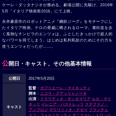
ケーレ・ダッタナジオが務める。劇場公開に先駆け、2016年
5月「イタリア映画祭2016」にて上映。
永井豪原作のロボットアニメ『鋼鉄ジーグ』をモチーフにし
たイタリア映画。テロの脅威に晒されるローマ。裏街道を歩
く孤独なチンピラのエンツォは、ふとしたきっかけで超人的
なパワーを得てしまう。はじめは私利私欲のためにその力を
使うエンツォだったが……。
公
開日・キャスト、その他基本情報
公開日
2017年5月20日
監督
：
ガブリエーレ・マイネッティ
脚本
：
ニコラ・グアッリャノーネ
出演
：
クラウディオ・サンタマリア
ルカ・マリ
ネッリ
イレニア・パストレッリ
ステファノ・
キャスト
アンブロジ
マウリツィオ・テゼイ
フランチェ
スコ・フォルミケッティ
ダニエーレ・トロンベ