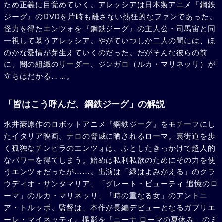
ため正義に目覚めていく。アレッシアは日本製アニメ『鋼鉄
ジーグ』のDVDを片時も離さない熱狂的なファンであった。
怪力を得たエンツォを『鋼鉄ジーグ』の主人公・司馬宙と同
一視して慕うアレッシア。やがていつしか二人の間には、ほ
のかな愛情が芽生えていくのだった。だがそんな彼らの前
に、闇の組織のリーダー、ジンガロ（ルカ・マリネッリ）が
立ちはだかる……。
「皆はこう呼んだ、鋼鉄ジーグ」の解説
永井豪原作のロボットアニメ『鋼鉄ジーグ』をモチーフにし
たイタリア映画。テロの脅威に晒されるローマ。裏街道を歩
く孤独なチンピラのエンツォは、ふとしたきっかけで超人的
なパワーを得てしまう。始めは私利私欲のためにその力を使
うエンツォだったが……。出演は「緑はよみがえる」のクラ
ウディオ・サンタマリア、「グレート・ビューティ 追憶のロ
ーマ」のルカ・マリネッリ、「時の重なる女」のアントニ
ア・トルッポ。監督は、本作が長編デビューとなるガブリエ
ーレ・マイネッティ。撮影を「ニーナ ローマの夏休み」のミ