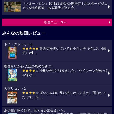
『ブルーヘロン』10月23日(金)公開決定！ポスタービジュ
アル&特報解禁―ある家族を巡る今...
映画ニュースへ
みんなの映画レビュー
トイ・ストーリー5
★★★★★
最近街を歩いていても小さい子（特に3、4歳
児）がi...
映画ちいかわ 人魚の島のひみつ
★★★★
☆ 小6の子供と行きました。 セイレーンがめっち
ゃ怖か...
カプリコン・1
★★★★
☆ ずいぶん前に見た感じがしますが、面白かっ
たです。作...
あの花が咲く丘で、君とまた出会えたら。