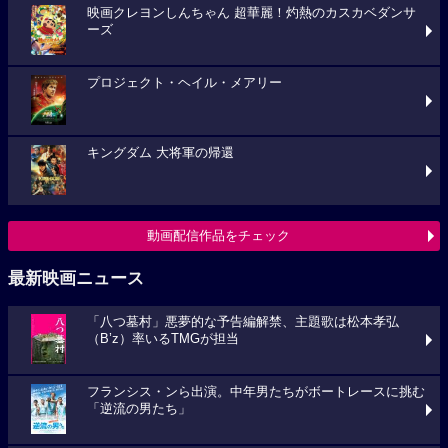
映画クレヨンしんちゃん 超華麗！灼熱のカスカベダンサ
ーズ
プロジェクト・ヘイル・メアリー
キングダム 大将軍の帰還
動画配信作品をチェック
最新映画ニュース
「八つ墓村」悪夢的な予告編解禁、主題歌は松本孝弘
（B’z）率いるTMGが担当
フランシス・ンら出演。中年男たちがボートレースに挑む
「逆流の男たち」