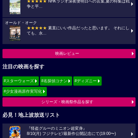
★★★★★
NHKラジオ深夜便明日への言葉,夏の特集は戦
争と平...
オールド・オーク
★★★★★
素直にいい作品だったと思います。 それにし
ても、永...
映画レビュー
注目の映画を探す
#スターウォーズ
#名探偵コナン
#ディズニー
#少女漫画原作実写化
シリーズ・映画祭作品を探す
必見！地上波放送リスト
『怪盗グルーのミニオン超変身』
8/10(月) フジテレビ/最新作公開記念にて(19:00〜)