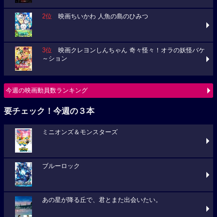
2位
映画ちいかわ 人魚の島のひみつ
3位
映画クレヨンしんちゃん 奇々怪々！オラの妖怪バケ
～ション
今週の映画動員数ランキング
要チェック！今週の３本
ミニオンズ＆モンスターズ
ブルーロック
あの星が降る丘で、君とまた出会いたい。