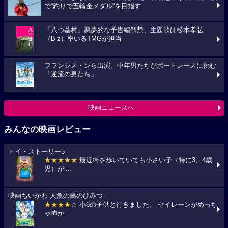
で“釣りで五輪金メダル”を目指す
「八つ墓村」悪夢的な予告編解禁、主題歌は松本孝弘
（B’z）率いるTMGが担当
フランシス・ンら出演。中年男たちがボートレースに挑む
「逆流の男たち」
映画ニュースへ
みんなの映画レビュー
トイ・ストーリー5
★★★★★
最近街を歩いていても小さい子（特に3、4歳
児）がi...
映画ちいかわ 人魚の島のひみつ
★★★★
☆ 小6の子供と行きました。 セイレーンがめっち
ゃ怖か...