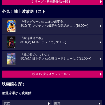
シリーズ・映画祭作品を探す
必見！地上波放送リスト
『怪盗グルーのミニオン超変身』
8/10(月) フジテレビ/最新作公開記念にて(19:00〜)
『銀河鉄道の夜』
8/11(火) NHK/Eテレにて(09:00～)
『風の谷のナウシカ』
8/14(金) 日本テレビ/金曜ロードショーにて(21:00〜)
映画TV放送スケジュールへ
映画館を探す
都道府県から映画館
東京
関東