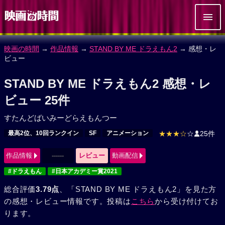
映画の時間
→
作品情報
→
STAND BY ME ドラえもん2
→ 感想・レ
ビュー
STAND BY ME ドラえもん2 感想・レ
ビュー 25件
すたんどばいみーどらえもんつー
最高2位、10回ランクイン
SF
アニメーション
★★★☆
☆
25件
作品情報
------
レビュー
動画配信
#ドラえもん
#日本アカデミー賞2021
総合評価
3.79点
、「STAND BY ME ドラえもん2」を見た方
の感想・レビュー情報です。投稿は
こちら
から受け付けてお
ります。