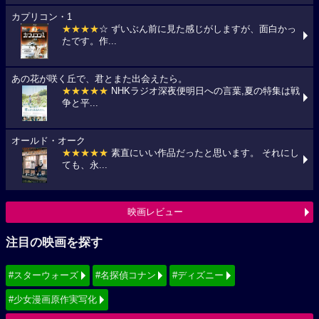
カプリコン・1
★★★★
☆ ずいぶん前に見た感じがしますが、面白かっ
たです。作...
あの花が咲く丘で、君とまた出会えたら。
★★★★★
NHKラジオ深夜便明日への言葉,夏の特集は戦
争と平...
オールド・オーク
★★★★★
素直にいい作品だったと思います。 それにし
ても、永...
映画レビュー
注目の映画を探す
#スターウォーズ
#名探偵コナン
#ディズニー
#少女漫画原作実写化