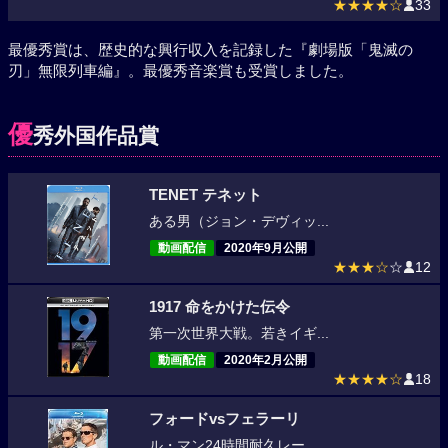
★★★★☆
33
最優秀賞は、歴史的な興行収入を記録した『劇場版「鬼滅の
刃」無限列車編』。最優秀音楽賞も受賞しました。
優
秀外国作品賞
TENET テネット
ある男（ジョン・デヴィッ...
動画配信
2020年9月公開
★★★☆
☆
12
1917 命をかけた伝令
第一次世界大戦。若きイギ...
動画配信
2020年2月公開
★★★★☆
18
フォードvsフェラーリ
ル・マン24時間耐久レー...