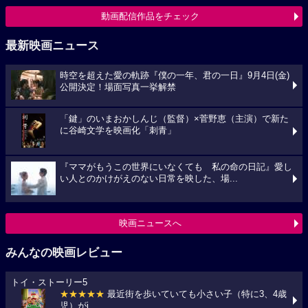
動画配信作品をチェック
最新映画ニュース
時空を超えた愛の軌跡『僕の一年、君の一日』9月4日(金)
公開決定！場面写真一挙解禁
「鍵」のいまおかしんじ（監督）×菅野恵（主演）で新た
に谷崎文学を映画化「刺青」
『ママがもうこの世界にいなくても 私の命の日記』愛し
い人とのかけがえのない日常を映した、場...
映画ニュースへ
みんなの映画レビュー
トイ・ストーリー5
★★★★★
最近街を歩いていても小さい子（特に3、4歳
児）がi...