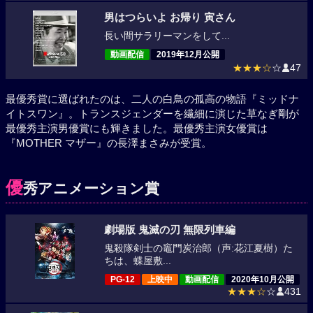
男はつらいよ お帰り 寅さん
長い間サラリーマンをして...
動画配信
2019年12月公開
★★★☆
☆
47
最優秀賞に選ばれたのは、二人の白鳥の孤高の物語『ミッドナ
イトスワン』。トランスジェンダーを繊細に演じた草なぎ剛が
最優秀主演男優賞にも輝きました。最優秀主演女優賞は
『MOTHER マザー』の長澤まさみが受賞。
優
秀アニメーション賞
劇場版 鬼滅の刃 無限列車編
鬼殺隊剣士の竈門炭治郎（声:花江夏樹）た
ちは、蝶屋敷...
PG-12
上映中
動画配信
2020年10月公開
★★★☆
☆
431