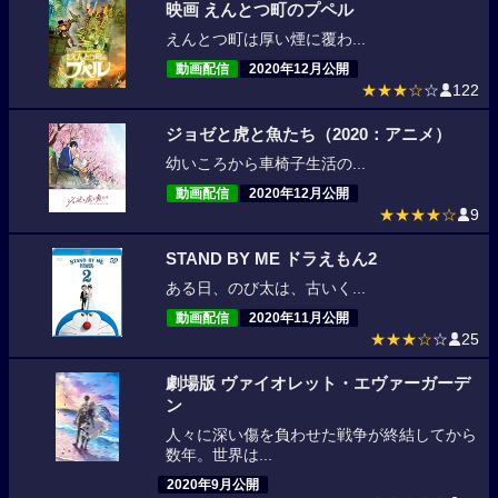
映画 えんとつ町のプペル
えんとつ町は厚い煙に覆わ...
動画配信
2020年12月公開
★★★☆
☆
122
ジョゼと虎と魚たち（2020：アニメ）
幼いころから車椅子生活の...
動画配信
2020年12月公開
★★★★☆
9
STAND BY ME ドラえもん2
ある日、のび太は、古いく...
動画配信
2020年11月公開
★★★☆
☆
25
劇場版 ヴァイオレット・エヴァーガーデ
ン
人々に深い傷を負わせた戦争が終結してから
数年。世界は...
2020年9月公開