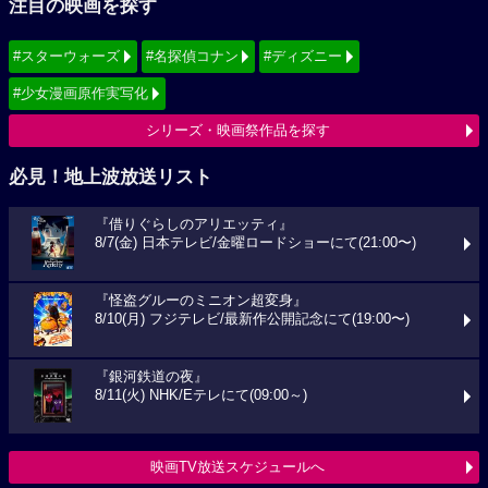
注目の映画を探す
#スターウォーズ
#名探偵コナン
#ディズニー
#少女漫画原作実写化
シリーズ・映画祭作品を探す
必見！地上波放送リスト
『借りぐらしのアリエッティ』
8/7(金) 日本テレビ/金曜ロードショーにて(21:00〜)
『怪盗グルーのミニオン超変身』
8/10(月) フジテレビ/最新作公開記念にて(19:00〜)
『銀河鉄道の夜』
8/11(火) NHK/Eテレにて(09:00～)
映画TV放送スケジュールへ