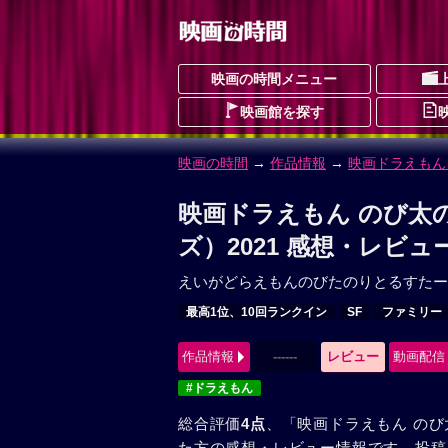
映画の時間メニュー
映画館を探す
映画の時間
→
作品情報
→
映画ドラえもん
映画ドラえもん のび太
ズ）2021 感想・レビュー
えいがどらえもんのびたのりとるすたー
最高1位、10回ランクイン
SF
ファミリー
作品情報
------
レビュー
動画配信
#ドラえもん
総合評価
4点
、「映画ドラえもん のび
た方の感想・レビュー情報です。投稿