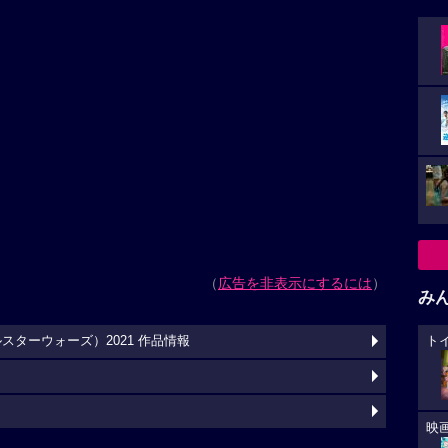
（
広告を非表示にするには
）
み
ターウォーズ）2021 作品情報
ト
映