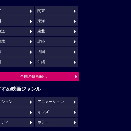
京
関東
西
東海
海道
東北
信越
北陸
国
四国
州
沖縄
全国の映画館へ
すすめ映画ジャンル
クション
アニメーション
キッズ
メディ
ホラー