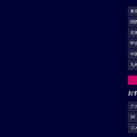
東
関
北
甲
中
九
お
ア
SF
コ