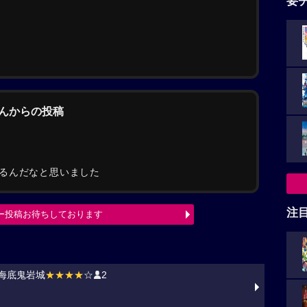
要
さんからの投稿
るんだなと思いました
注
ー投稿お待ちしております
海底鬼岩城
★★★★
☆
2