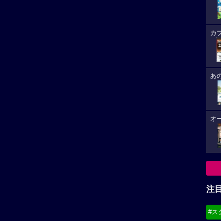
カ
あ
オ
注
#ス