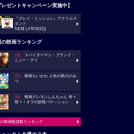
プレゼントキャンペーン実施中】
『グレイ・ミッション』アクリルス
タンド
5名様 [〆8/16(日)]
週の映画ランキング
1位
スパイダーマン：ブランド・
ニュー・デイ
2位
映画ちいかわ 人魚の島のひみ
つ
3位
映画クレヨンしんちゃん 奇々
怪々！オラの妖怪バケ～ション
の映画動員数ランキング