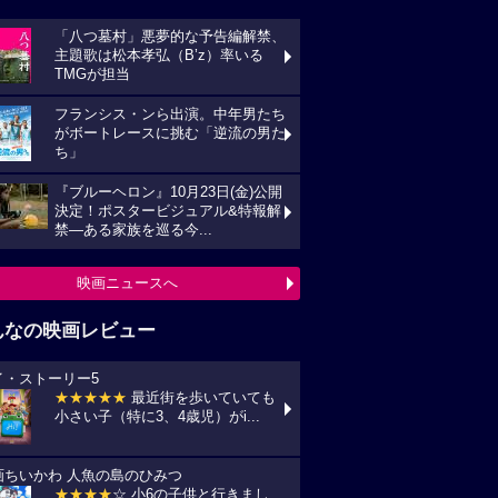
「八つ墓村」悪夢的な予告編解禁、
主題歌は松本孝弘（B’z）率いる
TMGが担当
フランシス・ンら出演。中年男たち
がボートレースに挑む「逆流の男た
ち」
『ブルーヘロン』10月23日(金)公開
決定！ポスタービジュアル&特報解
禁―ある家族を巡る今...
映画ニュースへ
んなの映画レビュー
イ・ストーリー5
★★★★★
最近街を歩いていても
小さい子（特に3、4歳児）がi...
画ちいかわ 人魚の島のひみつ
★★★★
☆ 小6の子供と行きまし