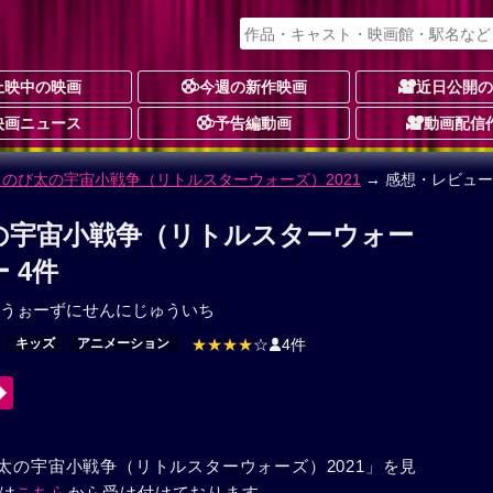
上映中の映画
今週の新作映画
近日公開
映画ニュース
予告編動画
動画配信
 のび太の宇宙小戦争（リトルスターウォーズ）2021
→ 感想・レビュー
の宇宙小戦争（リトルスターウォー
 4件
うぉーずにせんにじゅういち
キッズ
アニメーション
★★★★
☆
4件
太の宇宙小戦争（リトルスターウォーズ）2021」を見
は
こちら
から受け付けております。