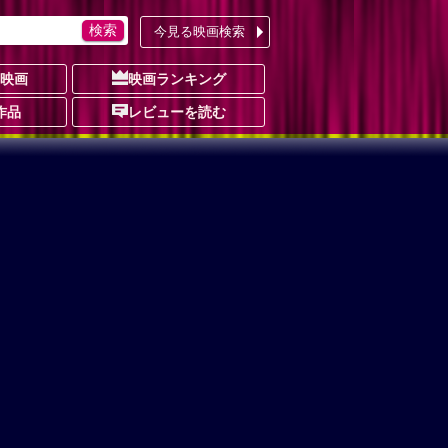
今見る映画検索
の映画
映画ランキング
作品
レビューを読む