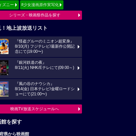
ィズニー
#少女漫画原作実写化
シリーズ・映画祭作品を探す
見！地上波放送リスト
『怪盗グルーのミニオン超変身』
8/10(月) フジテレビ/最新作公開記
念にて(19:00〜)
『銀河鉄道の夜』
8/11(火) NHK/Eテレにて(09:00～)
『風の谷のナウシカ』
8/14(金) 日本テレビ/金曜ロードシ
ョーにて(21:00〜)
映画TV放送スケジュールへ
画館を探す
府県から映画館