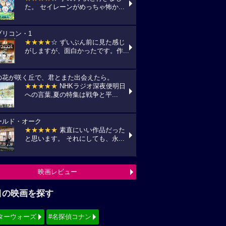
た。 セイレーンがめっちゃ怖か...
プリコン・1
★★★★
☆ ずいぶん前に見た感じ
がしますが、面白かったです。作...
の花が咲く丘で、君とまた出会えたら。
★★★★★
NHKラジオ深夜便明日
への言葉,夏の特集は戦争と平...
ールド・オーク
★★★★★
素直にいい作品だった
と思います。 それにしても、永...
映画レビュー
目の映画を探す
ターウォーズ
#名探偵コナン