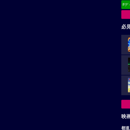
#デ
必
映
都道