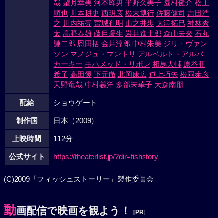
哉
望月幸美
河本蜂男
平野久美子
園村健介
松上
順也
川本耕史
西明彦
松末博行
佐藤健司
吉田浩
之
川内祐亮
宮城孔明
山之井歩
大澤拓巳
神林秀
太
高野泰雄
藤目暖生
岩井進士郎
森山未來
石丸
謙二郎
恩田括
金井淳郎
中村朱美
ジリ・ヴァン
ソン
マノジュ・マントリ
アルベルト・アルバ
カーキー
モハメッド・リポン
相馬大輔
原谷亜
希子
高田優
下元徹
北岡康広
道上巧矢
松岡泰彦
天野竜哉
中村義洋
多部未華子
大森南朋
配給
ショウゲート
制作国
日本（2009）
上映時間
112分
公式サイト
https://theaterlist.jp/?dir=fishstory
(C)2009「フィッシュストーリー」製作委員会
動
画配信で映画を観よう！
[PR]