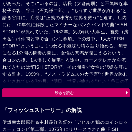
があった。そこにいるのは、店長（大森南朋）と不気味な車
椅子の客、谷口（石丸謙二郎）。“もうすぐ世界が終わる”と
語る谷口に、店長は“正義の味方が世界を救う”と返す。店内
には、70年代に解散したマイナーなパンクバンドの曲“FISH
STORY”が流れていた。1982年。気の弱い大学生、雅史（濱
田岳）は仲間と車で合コンに参加。その最中、1人が“FISH
STORY”という曲にまつわる不気味な噂を語り始める。無音
になる1分間の間奏の間に、女性の悲鳴が聞こえるという。
合コンの後、1人淋しく帰宅する途中、カーステレオから流
れてきたのは“FISH STORY”。その間奏で女性の悲鳴を耳に
する雅史。1999年。“ノストラダムスの大予言”で世界が終わ
るとされている7の月。“明日、世界が終わる”という谷口の予
言を信じて人々が集まる。だが、翌日も太陽は燦燦と輝いて
続きを読む
いた。人々に責められた谷口は“2012年に、世界の終わりが
来る！”と叫ぶ。2009年。修学旅行の最中、フェリーに置い
ていかれた女子高生、麻美（多部未華子）。泣きじゃくって
「フィッシュストーリー」の解説
いた彼女に優しく語り掛けてきたのは、正義の味方になりた
伊坂幸太郎原作＆中村義洋監督の「アヒルと鴨のコインロッ
かったと語るコック（森山未來）。そのとき、フェリーがシ
カー」コンビ第二弾。1975年にリリースされた曲“FISH
ージャックされる。1975年。解散直前のパンクバンド“逆