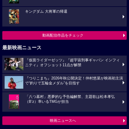
キングダム 大将軍の帰還
動画配信作品をチェック
最新映画ニュース
『仮面ライダーゼッツ』『超宇宙刑事ギャバン インフィ
ニティ』オフショット11点が解禁
『つりこまち』2026年秋公開決定！仲村悠菜が映画初主演
で“釣りで五輪金メダル”を目指す
「八つ墓村」悪夢的な予告編解禁、主題歌は松本孝弘
（B’z）率いるTMGが担当
映画ニュースへ