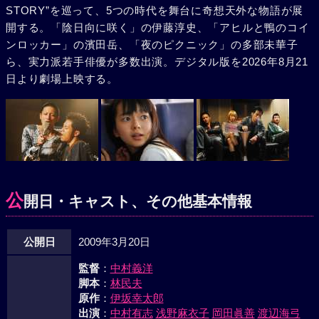
STORY”を巡って、5つの時代を舞台に奇想天外な物語が展
鱗”。メンバーはベースでリーダーの繁樹（伊藤淳史）、ボ
開する。「陰日向に咲く」の伊藤淳史、「アヒルと鴨のコイ
ーカルの五郎（高良健吾）、ギターの亮二（大川内利充）。
ンロッカー」の濱田岳、「夜のピクニック」の多部未華子
彼らの最後のレコーディング曲は“FISH STORY”。再び2012
ら、実力派若手俳優が多数出演。デジタル版を2026年8月21
年。彗星の衝突が迫る中、正義の味方、売れなかったレコー
日より劇場上映する。
ド、世界の終わり。全く関連性のないように見えた全ての出
来事が、“FISH STORY”を通して一つにつながったとき、世
界を救う……？
公
開日・キャスト、その他基本情報
公開日
2009年3月20日
監督
：
中村義洋
脚本
：
林民夫
原作
：
伊坂幸太郎
出演
：
中村有志
浅野麻衣子
岡田眞善
渡辺海弓