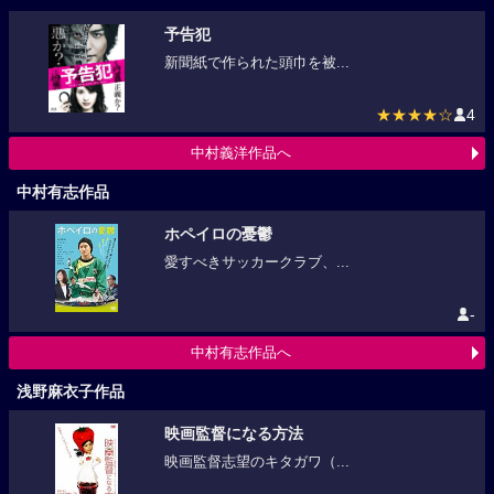
予告犯
新聞紙で作られた頭巾を被...
★★★★☆
4
中村義洋作品へ
中村有志作品
ホペイロの憂鬱
愛すべきサッカークラブ、...
-
中村有志作品へ
浅野麻衣子作品
映画監督になる方法
映画監督志望のキタガワ（...