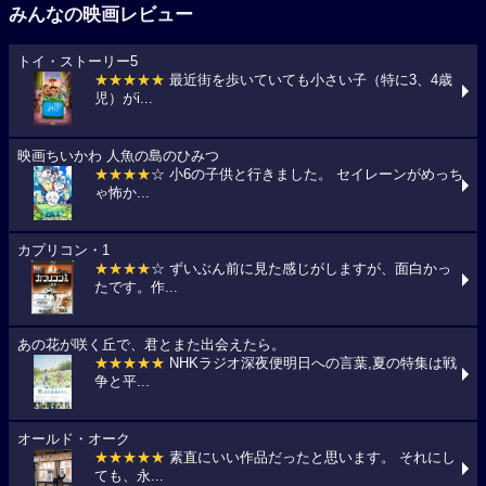
みんなの映画レビュー
トイ・ストーリー5
★★★★★
最近街を歩いていても小さい子（特に3、4歳
児）がi...
映画ちいかわ 人魚の島のひみつ
★★★★
☆ 小6の子供と行きました。 セイレーンがめっち
ゃ怖か...
カプリコン・1
★★★★
☆ ずいぶん前に見た感じがしますが、面白かっ
たです。作...
あの花が咲く丘で、君とまた出会えたら。
★★★★★
NHKラジオ深夜便明日への言葉,夏の特集は戦
争と平...
オールド・オーク
★★★★★
素直にいい作品だったと思います。 それにし
ても、永...