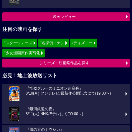
映画レビュー
注目の映画を探す
#スターウォーズ
#名探偵コナン
#ディズニー
#少女漫画原作実写化
シリーズ・映画祭作品を探す
必見！地上波放送リスト
『怪盗グルーのミニオン超変身』
8/10(月) フジテレビ/最新作公開記念にて(19:00〜)
『銀河鉄道の夜』
8/11(火) NHK/Eテレにて(09:00～)
『風の谷のナウシカ』