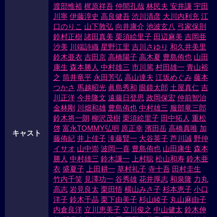
渡部惟裕
梶原祥吾
仲間孔哉
林民夫
安井謙
宇田
川寧
伊藤淳史
高良健吾
渋川清彦
大川内利充
江
口のりこ
山下敦弘
向井康介
池波玄八
弓家保則
鈴村正樹
諸田真美
栗須絵里子
田辺麻美
吉岡亜
沙美
川端詩織
星野江里
吉川さゆり
和久井美里
鈴木亜衣
吉田京
高橋陽子
高木夏
豊島侑也
山田
康生
森本勝人
中村雄三
市川篤
村田雄一
青山裕
之
筒井竜平
永田芳弘
高山達夫
江坂めぐみ
藤本
つかさ
馬越昭光
眞島秀和
眼鏡太郎
土屋真仁
吉
川正洋
今井隆文
遠藤日登思
政岡保宏
仲前智治
金林剛
川畑和雄
豊島侑也
中村雄三
服部竜三郎
鈴木将一朗
柳沢茂樹
栗須絵里子
田中拓人
重松
啓
富永TOMMY弘明
原正幸
濱田岳
高橋真唯
加
キャスト
藤侑紀
井上佳子
滝藤賢一
大谷英子
芦川誠
野仲
イサオ
山中崇
波岡一喜
豊島侑也
山田康生
森本
勝人
中村雄三
鈴木謙一
上村聡
松山和寿
鈴木亜
衣
盛夏子
上田耕一
草村礼子
寺十吾
田村圭生
竹内千笑
見澤功一
谷秀雄
花井厚志
和泉隆
力丸
高志
岩見良太
栗田悟
横山みさ子
杉本恵子
小口
洋子
鈴木千晶
栗下由美子
杉山綾子
丸山麻由子
内倉良洋
立川恵美子
立川俊之
中山健太
鈴木伸