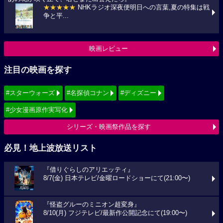
★★★★★
NHKラジオ深夜便明日への言葉,夏の特集は戦
争と平...
映画レビュー
注目の映画を探す
#スターウォーズ
#名探偵コナン
#ディズニー
#少女漫画原作実写化
シリーズ・映画祭作品を探す
必見！地上波放送リスト
『借りぐらしのアリエッティ』
8/7(金) 日本テレビ/金曜ロードショーにて(21:00〜)
『怪盗グルーのミニオン超変身』
8/10(月) フジテレビ/最新作公開記念にて(19:00〜)