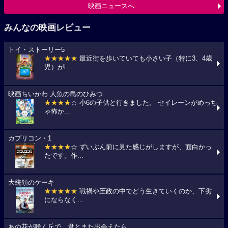
映画ニュースへ
みんなの映画レビュー
トイ・ストーリー5
★★★★★
最近街を歩いていても小さい子（特に3、4歳
児）がi...
映画ちいかわ 人魚の島のひみつ
★★★★
☆ 小6の子供と行きました。 セイレーンがめっち
ゃ怖か...
カプリコン・1
★★★★
☆ ずいぶん前に見た感じがしますが、面白かっ
たです。作...
大統領のケーキ
★★★★★
戦禍や圧政の中でどう生きていくのか、下劣
にならなく...
あの花が咲く丘で、君とまた出会えたら。