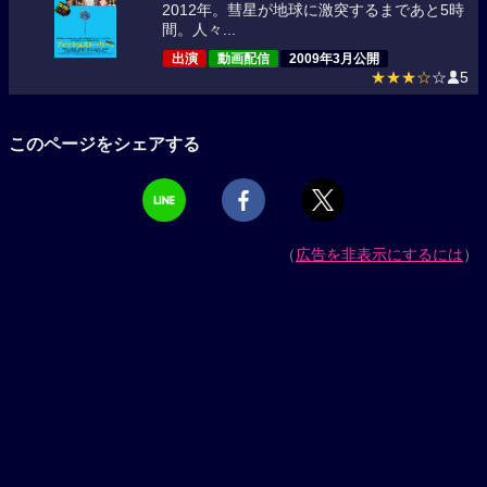
2012年。彗星が地球に激突するまであと5時
間。人々...
出演
動画配信
2009年3月公開
★★★☆
☆
5
このページをシェアする
（
広告を非表示にするには
）