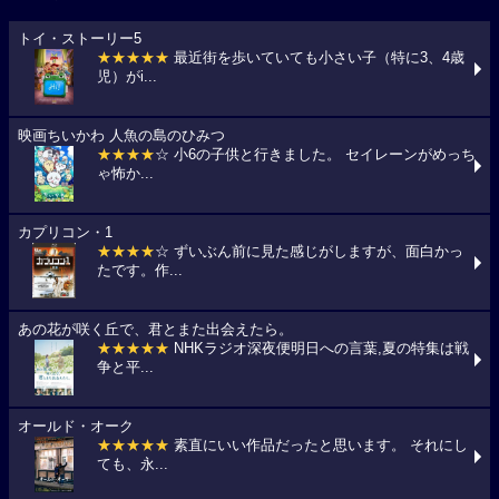
トイ・ストーリー5
★★★★★
最近街を歩いていても小さい子（特に3、4歳
児）がi...
映画ちいかわ 人魚の島のひみつ
★★★★
☆ 小6の子供と行きました。 セイレーンがめっち
ゃ怖か...
カプリコン・1
★★★★
☆ ずいぶん前に見た感じがしますが、面白かっ
たです。作...
あの花が咲く丘で、君とまた出会えたら。
★★★★★
NHKラジオ深夜便明日への言葉,夏の特集は戦
争と平...
オールド・オーク
★★★★★
素直にいい作品だったと思います。 それにし
ても、永...