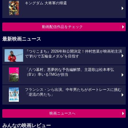
キングダム 大将軍の帰還
動画配信作品をチェック
最新映画ニュース
『つりこまち』2026年秋公開決定！仲村悠菜が映画初主演
で“釣りで五輪金メダル”を目指す
「八つ墓村」悪夢的な予告編解禁、主題歌は松本孝弘
（B’z）率いるTMGが担当
フランシス・ンら出演。中年男たちがボートレースに挑む
「逆流の男たち」
映画ニュースへ
みんなの映画レビュー