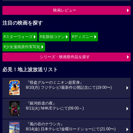
映画レビュー
注目の映画を探す
#スターウォーズ
#名探偵コナン
#ディズニー
#少女漫画原作実写化
シリーズ・映画祭作品を探す
必見！地上波放送リスト
『怪盗グルーのミニオン超変身』
8/10(月) フジテレビ/最新作公開記念にて(19:00〜)
『銀河鉄道の夜』
8/11(火) NHK/Eテレにて(09:00～)
『風の谷のナウシカ』
8/14(金) 日本テレビ/金曜ロードショーにて(21:00〜)