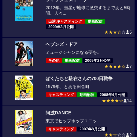
2012年。彗星が地球に激突するまであと5時
間。人々...
出演,キャスティング
動画配信
2009年3月公開
★★★☆
☆
5
ヘブンズ・ドア
ミュージシャンになる夢を...
その他
動画配信
2009年2月公開
★★★★☆
7
ぼくたちと駐在さんの700日戦争
1979年、とある田舎町...
キャスティング
動画配信
2008年4月公開
★★★★☆
14
阿波DANCE
東京でヒップホップユニッ...
キャスティング
2007年8月公開
★★☆
☆☆
2