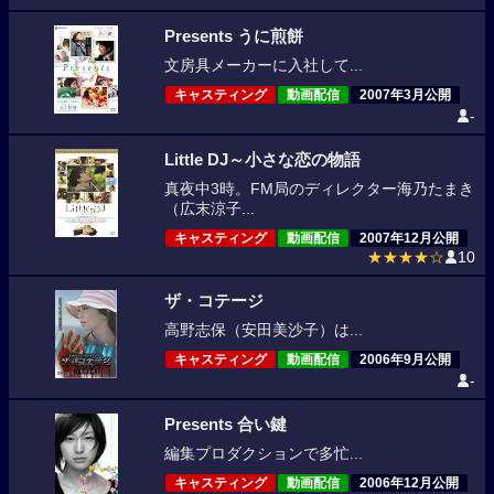
Presents うに煎餅
文房具メーカーに入社して...
キャスティング
動画配信
2007年3月公開
-
Little DJ～小さな恋の物語
真夜中3時。FM局のディレクター海乃たまき
（広末涼子...
キャスティング
動画配信
2007年12月公開
★★★★☆
10
ザ・コテージ
高野志保（安田美沙子）は...
キャスティング
動画配信
2006年9月公開
-
Presents 合い鍵
編集プロダクションで多忙...
キャスティング
動画配信
2006年12月公開