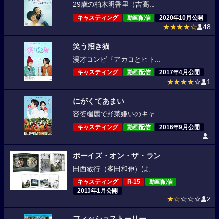
29歳の柏木明香里（吉高...
キャスティング
動画配信
2020年10月公開
★★★★☆
48
笑う招き猫
漫才コンビ『アカコとヒト...
キャスティング
動画配信
2017年4月公開
★★★★
☆
1
にがくてあまい
容姿端麗で野菜嫌いのキャ...
キャスティング
動画配信
2016年9月公開
-
ボーイズ・オン・ザ・ラン
田西敏行（峯田和伸）は、...
キャスティング
R-15
動画配信
2010年1月公開
★☆
☆☆☆
2
フィッシュストーリー