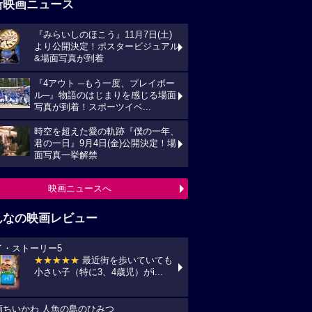
新映画ニュース
『みらいしのほこう』11月7日(土)
より公開決定！ポスタービジュアル
&場面写真が到着
『4アウト ─もう一度、プレイボー
ル─』物語のはじまりを感じる場面
写真が到着！スポーツイベ...
時空を超えた愛の軌跡『僕の一年、
君の一日』9月4日(金)公開決定！場
面写真一挙解禁
映画ニュースへ
んなの映画レビュー
イ・ストーリー5
★★★★★
最近街を歩いていても
小さい子（特に3、4歳児）がi...
画ちいかわ 人魚の島のひみつ