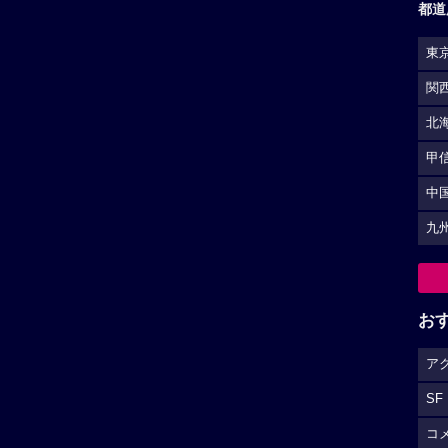
都道
東
関
北
甲
中
九
お
ア
SF
コ