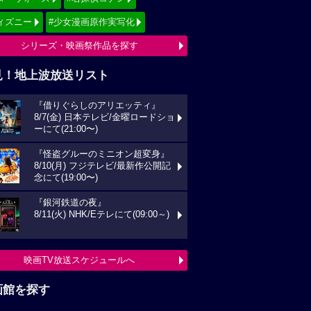
ィズニー
#少女漫画原作実写化
シリーズ・映画祭作品を探す
見！地上波放送リスト
『借りぐらしのアリエッティ』
8/7(金) 日本テレビ/金曜ロードショ
ーにて(21:00〜)
『怪盗グルーのミニオン超変身』
8/10(月) フジテレビ/最新作公開記
念にて(19:00〜)
『銀河鉄道の夜』
8/11(火) NHK/Eテレにて(09:00～)
映画TV放送スケジュールへ
画館を探す