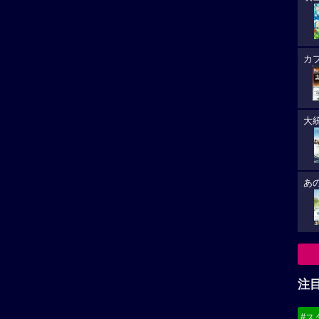
カ
大
あ
注
#ス