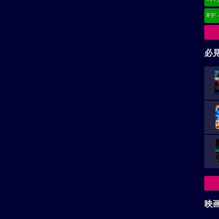
#デ
必
映