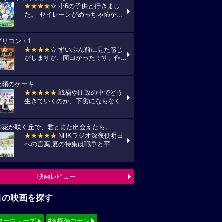
★★★★
☆ 小6の子供と行きまし
た。 セイレーンがめっちゃ怖か...
プリコン・1
★★★★
☆ ずいぶん前に見た感じ
がしますが、面白かったです。作...
統領のケーキ
★★★★★
戦禍や圧政の中でどう
生きていくのか、下劣にならなく...
の花が咲く丘で、君とまた出会えたら。
★★★★★
NHKラジオ深夜便明日
への言葉,夏の特集は戦争と平...
映画レビュー
目の映画を探す
ターウォーズ
#名探偵コナン