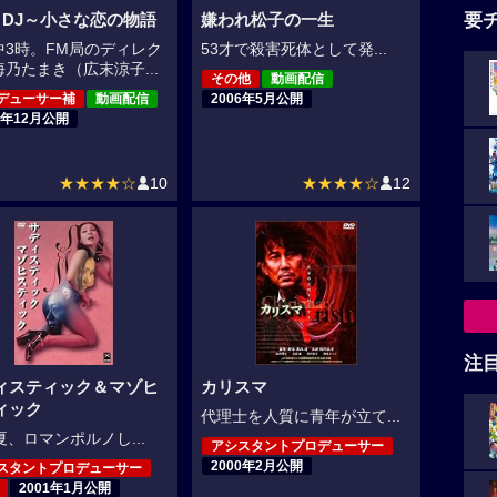
要
tle DJ～小さな恋の物語
嫌われ松子の一生
中3時。FM局のディレク
53才で殺害死体として発...
乃たまき（広末涼子...
その他
動画配信
デューサー補
動画配信
2006年5月公開
7年12月公開
★★★★☆
10
★★★★☆
12
注
ィスティック＆マゾヒ
カリスマ
ィック
代理士を人質に青年が立て...
夏、ロマンポルノし...
アシスタントプロデューサー
2000年2月公開
スタントプロデューサー
2001年1月公開