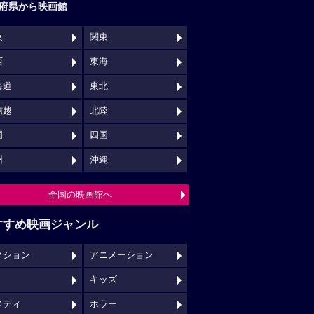
府県から映画館
京
関東
西
東海
海道
東北
信越
北陸
国
四国
州
沖縄
全国の映画館へ
すすめ映画ジャンル
クション
アニメーション
キッズ
メディ
ホラー