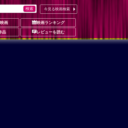
今見る映画検索
の映画
映画ランキング
作品
レビューを読む