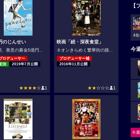
【
4名
円のじんせい
映画「続・深夜食堂」
今
、善意の募金5億円...
ネオンきらめく繁華街の路...
プロデューサー
プロデューサー補
配信
2019年7月公開
2016年11月公開
★★★★
☆
1
★★
☆☆☆
1
今週