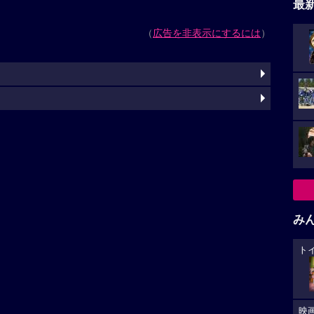
最
（
広告を非表示にするには
）
み
ト
映