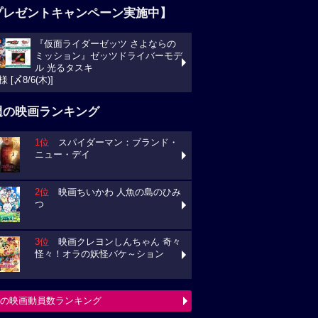
プレゼントキャンペーン実施中】
『仮面ライダーゼッツ さよならの
ミッション』ゼッツドライバーモデ
ル 光るタスキ
様 [〆8/6(木)]
週の映画ランキング
1位
スパイダーマン：ブランド・
ニュー・デイ
2位
映画ちいかわ 人魚の島のひみ
つ
3位
映画クレヨンしんちゃん 奇々
怪々！オラの妖怪バケ～ション
の映画動員数ランキング