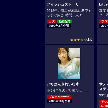
フィッシュストーリー
Lit
2012年。彗星が地球に激突す
真夜
るまであと5時間。人々...
ター海
出演
動画配信
プロ
2009年3月公開
200
★★★☆
☆
5
いちばんきれいな水
サデ
ステ
小学6年生のガリ勉少女・...
99年
プロデューサー
2006年10月公開
アシ
R-18