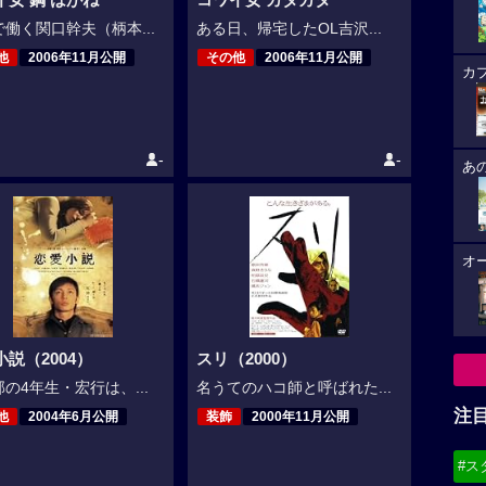
働く関口幹夫（柄本...
ある日、帰宅したOL吉沢...
他
2006年11月公開
その他
2006年11月公開
カ
-
-
あ
オ
説（2004）
スリ（2000）
の4年生・宏行は、...
名うてのハコ師と呼ばれた...
注
他
2004年6月公開
装飾
2000年11月公開
#ス