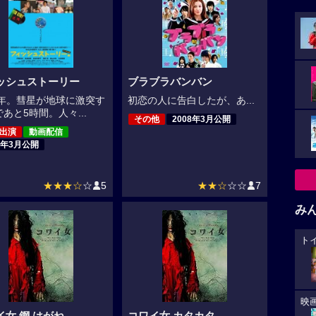
ッシュストーリー
ブラブラバンバン
12年。彗星が地球に激突す
初恋の人に告白したが、あ...
あと5時間。人々...
その他
2008年3月公開
,出演
動画配信
9年3月公開
★★★☆
☆
5
★★☆
☆☆
7
み
ト
映
イ女 鋼 はがね
コワイ女 カタカタ