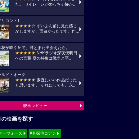
た。 セイレーンがめっちゃ怖か...
プリコン・1
★★★★
☆ ずいぶん前に見た感じ
がしますが、面白かったです。作...
の花が咲く丘で、君とまた出会えたら。
★★★★★
NHKラジオ深夜便明日
への言葉,夏の特集は戦争と平...
ールド・オーク
★★★★★
素直にいい作品だった
と思います。 それにしても、永...
映画レビュー
目の映画を探す
ターウォーズ
#名探偵コナン