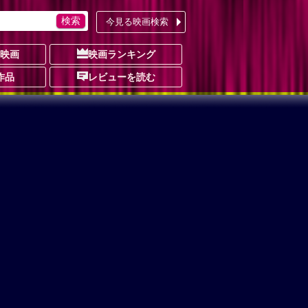
今見る映画検索
の映画
映画ランキング
作品
レビューを読む