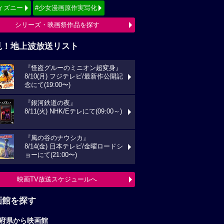
ィズニー
#少女漫画原作実写化
シリーズ・映画祭作品を探す
見！地上波放送リスト
『怪盗グルーのミニオン超変身』
8/10(月) フジテレビ/最新作公開記
念にて(19:00〜)
『銀河鉄道の夜』
8/11(火) NHK/Eテレにて(09:00～)
『風の谷のナウシカ』
8/14(金) 日本テレビ/金曜ロードシ
ョーにて(21:00〜)
映画TV放送スケジュールへ
画館を探す
府県から映画館