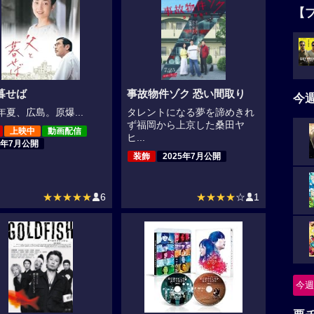
【
暮せば
事故物件ゾク 恐い間取り
今
8年夏、広島。原爆...
タレントになる夢を諦めきれ
ず福岡から上京した桑田ヤ
上映中
動画配信
ヒ...
4年7月公開
装飾
2025年7月公開
★★★★★
6
★★★★
☆
1
今週