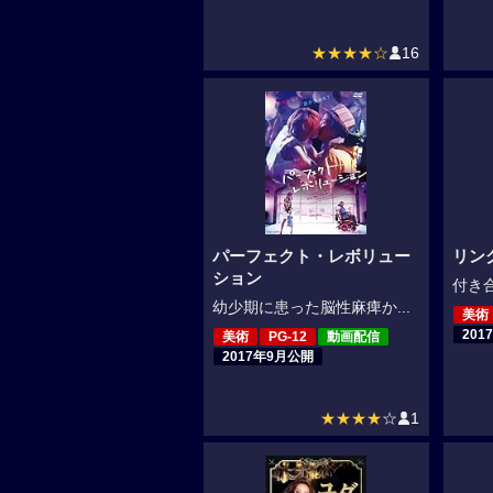
★★★★☆
16
パーフェクト・レボリュー
リン
ション
付き合
幼少期に患った脳性麻痺か...
美術
201
美術
PG-12
動画配信
2017年9月公開
★★★★
☆
1