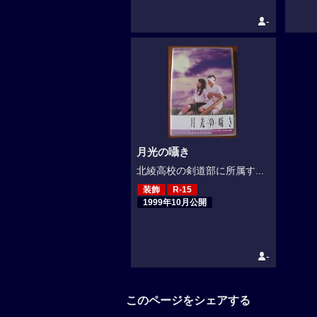
-
月光の囁き
北綾高校の剣道部に所属す...
装飾
R-15
1999年10月公開
-
このページをシェアする