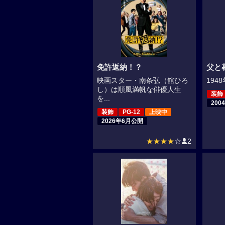
免許返納！？
父と
映画スター・南条弘（舘ひろ
194
し）は順風満帆な俳優人生
装飾
を...
200
装飾
PG-12
上映中
2026年6月公開
★★★★
☆
2