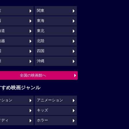
京
関東
西
東海
海道
東北
信越
北陸
国
四国
州
沖縄
全国の映画館へ
すすめ映画ジャンル
クション
アニメーション
キッズ
メディ
ホラー