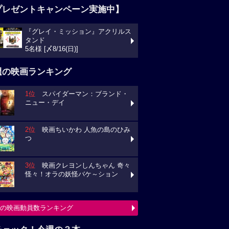
プレゼントキャンペーン実施中】
『グレイ・ミッション』アクリルス
タンド
5名様 [〆8/16(日)]
週の映画ランキング
1位
スパイダーマン：ブランド・
ニュー・デイ
2位
映画ちいかわ 人魚の島のひみ
つ
3位
映画クレヨンしんちゃん 奇々
怪々！オラの妖怪バケ～ション
の映画動員数ランキング