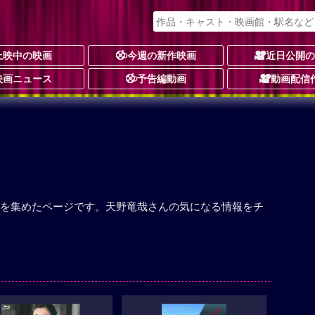
上映中の映画
今週の新作映画
近日公開
映画ニュース
予告編動画
動画配信
を集めたページです。天野竜哉さんの気になる情報をチ