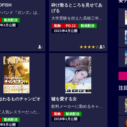
要
DFISH
砕け散るところを見せてあ
げる
バンド『ガンズ』は...
大学受験を控えた高校三年...
動画配信
3年3月公開
装飾
PG-12
動画配信
2021年4月公開
-
★★★★☆
5
注
はわるものチャンピオ
嘘を愛する女
飲料メーカーに勤めるキャ...
人気レスラーだった...
装飾
動画配信
2018年1月公開
動画配信
8年9月公開