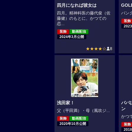
四月になれば彼女は
GOL
四月。精神科医の藤代俊（佐
パンク
藤健）のもとに、かつての
装飾
恋...
202
装飾
動画配信
2024年3月公開
★★★★☆
8
浅田家！
パパ
ン
父（平田満）・母（風吹ジ...
かつて
装飾
動画配信
2020年10月公開
装飾
201