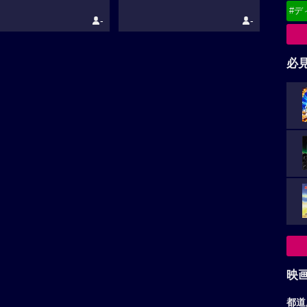
#デ
-
-
必
映
都道