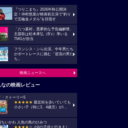
『つりこまち』2026年秋公開決
定！仲村悠菜が映画初主演で“釣り
で五輪金メダル”を目指す
「八つ墓村」悪夢的な予告編解禁、
主題歌は松本孝弘（B’z）率いる
TMGが担当
フランシス・ンら出演。中年男たち
がボートレースに挑む「逆流の男た
ち」
映画ニュースへ
んなの映画レビュー
イ・ストーリー5
★★★★★
最近街を歩いていても
小さい子（特に3、4歳児）がi...
画ちいかわ 人魚の島のひみつ
★★★★
☆ 小6の子供と行きまし