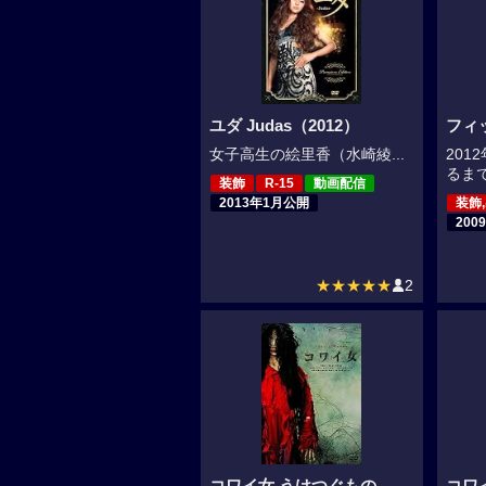
ユダ Judas（2012）
フィ
女子高生の絵里香（水崎綾...
20
るまで
装飾
R-15
動画配信
2013年1月公開
装飾
200
★★★★★
2
コワイ女 うけつぐもの
コワ