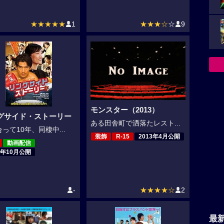
★★★★★
1
★★★☆
☆
9
モンスター（2013）
グサイド・ストーリー
ある田舎町で洒落たレスト...
って10年、同棲中...
装飾
R-15
2013年4月公開
動画配信
7年10月公開
-
★★★★☆
2
最