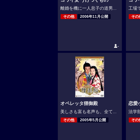
離婚を機に一人息子の道男...
工場で
その他
2006年11月公開
その
-
オペレッタ狸御殿
恋愛小
美しさも富も名声も、全て...
法学部
その他
2005年5月公開
その