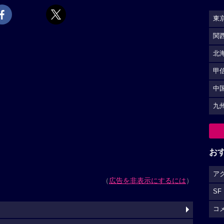
東
関
北
甲
中
九
お
ア
（
広告を非表示にするには
）
SF
コ