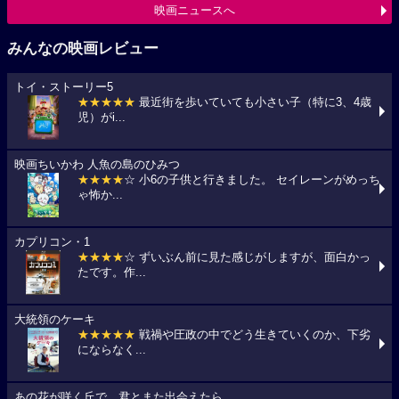
映画ニュースへ
みんなの映画レビュー
トイ・ストーリー5
★★★★★
最近街を歩いていても小さい子（特に3、4歳
児）がi...
映画ちいかわ 人魚の島のひみつ
★★★★
☆ 小6の子供と行きました。 セイレーンがめっち
ゃ怖か...
カプリコン・1
★★★★
☆ ずいぶん前に見た感じがしますが、面白かっ
たです。作...
大統領のケーキ
★★★★★
戦禍や圧政の中でどう生きていくのか、下劣
にならなく...
あの花が咲く丘で、君とまた出会えたら。