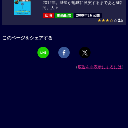
2012年。彗星が地球に激突するまであと5時
間。人々...
出演
動画配信
2009年3月公開
★★★☆
☆
5
このページをシェアする
（
広告を非表示にするには
）