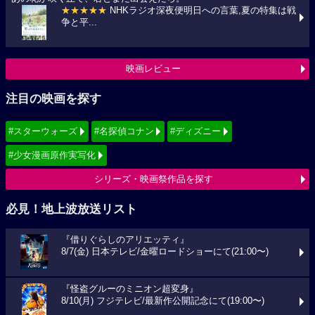
★★★★★
NHKラジオ深夜便明日への言葉,夏の特集は戦
争と平...
映画レビュー
注目の映画を探す
#スターウォーズ
#名探偵コナン
#ディズニー
#少女漫画原作実写化
シリーズ・映画祭作品を探す
必見！地上波放送リスト
『借りぐらしのアリエッティ』
8/7(金) 日本テレビ/金曜ロードショーにて(21:00〜)
『怪盗グルーのミニオン超変身』
8/10(月) フジテレビ/最新作公開記念にて(19:00〜)