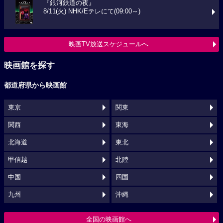
『銀河鉄道の夜』
8/11(火) NHK/Eテレにて(09:00～)
映画TV放送スケジュールへ
映画館を探す
都道府県から映画館
東京
関東
関西
東海
北海道
東北
甲信越
北陸
中国
四国
九州
沖縄
全国の映画館へ