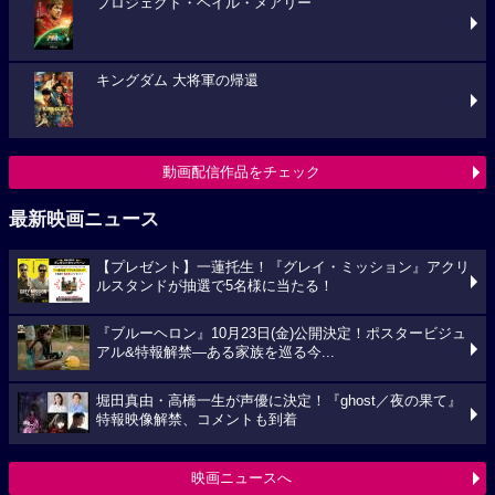
プロジェクト・ヘイル・メアリー
キングダム 大将軍の帰還
動画配信作品をチェック
最新映画ニュース
【プレゼント】一蓮托生！『グレイ・ミッション』アクリ
ルスタンドが抽選で5名様に当たる！
『ブルーヘロン』10月23日(金)公開決定！ポスタービジュ
アル&特報解禁―ある家族を巡る今...
堀田真由・高橋一生が声優に決定！『ghost／夜の果て』
特報映像解禁、コメントも到着
映画ニュースへ