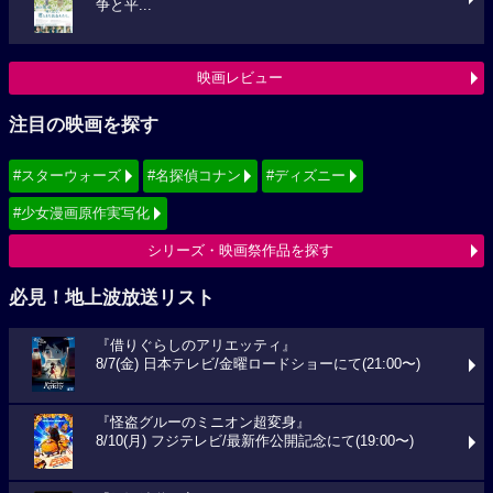
争と平...
映画レビュー
注目の映画を探す
#スターウォーズ
#名探偵コナン
#ディズニー
#少女漫画原作実写化
シリーズ・映画祭作品を探す
必見！地上波放送リスト
『借りぐらしのアリエッティ』
8/7(金) 日本テレビ/金曜ロードショーにて(21:00〜)
『怪盗グルーのミニオン超変身』
8/10(月) フジテレビ/最新作公開記念にて(19:00〜)