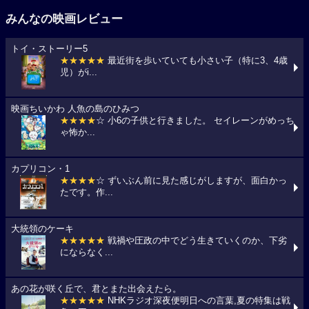
みんなの映画レビュー
トイ・ストーリー5
★★★★★
最近街を歩いていても小さい子（特に3、4歳
児）がi...
映画ちいかわ 人魚の島のひみつ
★★★★
☆ 小6の子供と行きました。 セイレーンがめっち
ゃ怖か...
カプリコン・1
★★★★
☆ ずいぶん前に見た感じがしますが、面白かっ
たです。作...
大統領のケーキ
★★★★★
戦禍や圧政の中でどう生きていくのか、下劣
にならなく...
あの花が咲く丘で、君とまた出会えたら。
★★★★★
NHKラジオ深夜便明日への言葉,夏の特集は戦