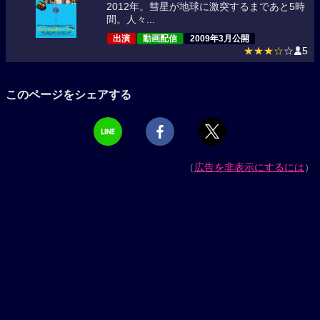
2012年。彗星が地球に激突するまであと5時
間。人々...
出演
動画配信
2009年3月公開
★★★☆
☆
5
このページをシェアする
（
広告を非表示にするには
）