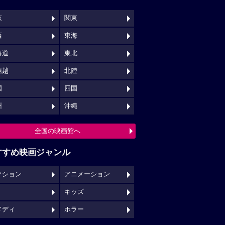
京
関東
西
東海
海道
東北
信越
北陸
国
四国
州
沖縄
全国の映画館へ
すすめ映画ジャンル
クション
アニメーション
キッズ
メディ
ホラー