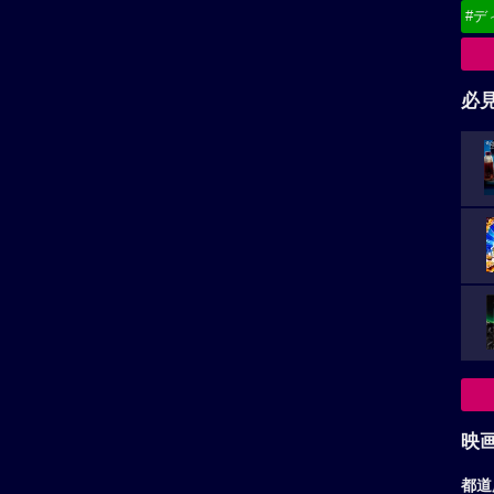
#デ
必
映
都道