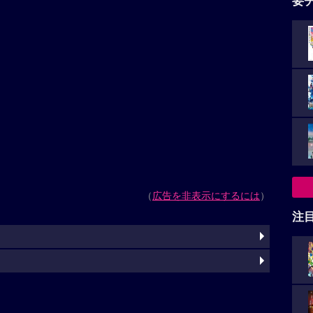
要
（
広告を非表示にするには
）
注