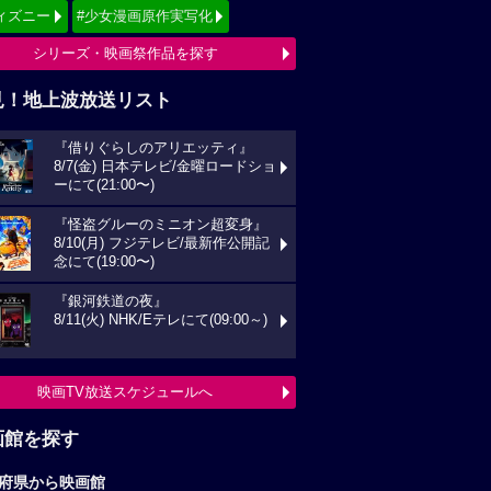
ィズニー
#少女漫画原作実写化
シリーズ・映画祭作品を探す
見！地上波放送リスト
『借りぐらしのアリエッティ』
8/7(金) 日本テレビ/金曜ロードショ
ーにて(21:00〜)
『怪盗グルーのミニオン超変身』
8/10(月) フジテレビ/最新作公開記
念にて(19:00〜)
『銀河鉄道の夜』
8/11(火) NHK/Eテレにて(09:00～)
映画TV放送スケジュールへ
画館を探す
府県から映画館