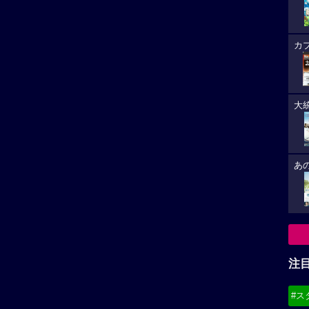
カ
大
あ
注
#ス