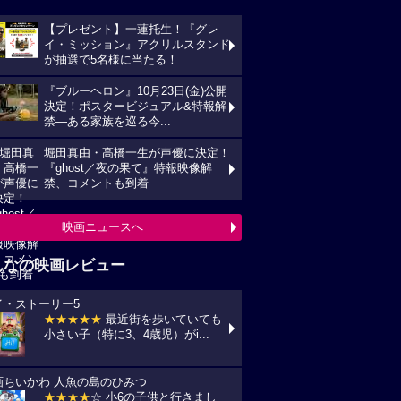
【プレゼント】一蓮托生！『グレ
イ・ミッション』アクリルスタンド
が抽選で5名様に当たる！
『ブルーヘロン』10月23日(金)公開
決定！ポスタービジュアル&特報解
禁―ある家族を巡る今...
堀田真由・高橋一生が声優に決定！
『ghost／夜の果て』特報映像解
禁、コメントも到着
映画ニュースへ
んなの映画レビュー
イ・ストーリー5
★★★★★
最近街を歩いていても
小さい子（特に3、4歳児）がi...
画ちいかわ 人魚の島のひみつ
★★★★
☆ 小6の子供と行きまし