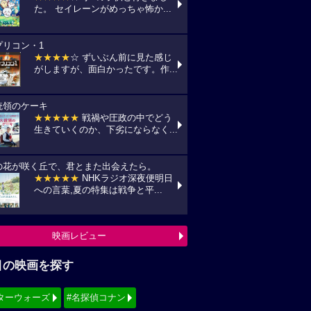
た。 セイレーンがめっちゃ怖か...
プリコン・1
★★★★
☆ ずいぶん前に見た感じ
がしますが、面白かったです。作...
統領のケーキ
★★★★★
戦禍や圧政の中でどう
生きていくのか、下劣にならなく...
の花が咲く丘で、君とまた出会えたら。
★★★★★
NHKラジオ深夜便明日
への言葉,夏の特集は戦争と平...
映画レビュー
目の映画を探す
ターウォーズ
#名探偵コナン