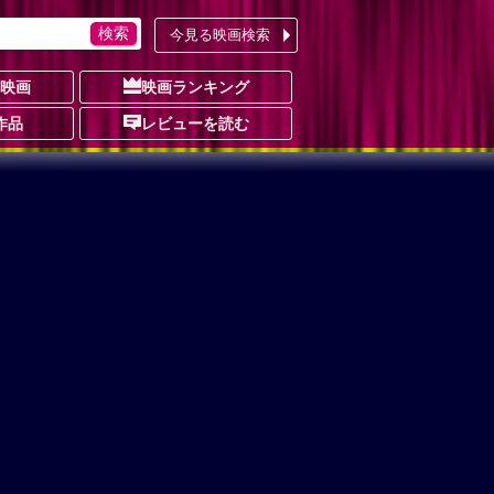
今見る映画検索
の映画
映画ランキング
作品
レビューを読む