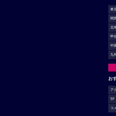
東
関
北
甲
中
九
お
ア
SF
コ