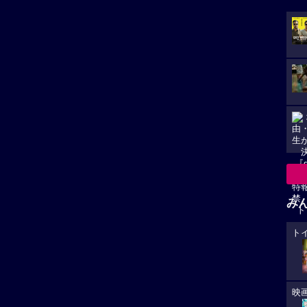
み
ト
映