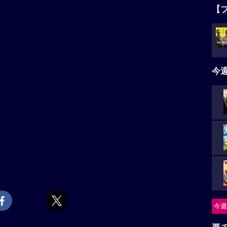
【
今
今週