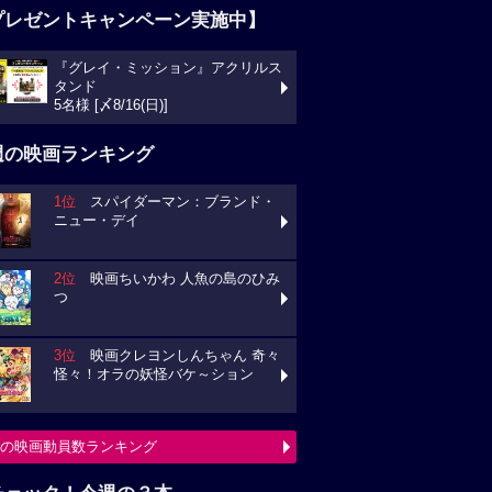
プレゼントキャンペーン実施中】
『グレイ・ミッション』アクリルス
タンド
5名様 [〆8/16(日)]
週の映画ランキング
1位
スパイダーマン：ブランド・
ニュー・デイ
2位
映画ちいかわ 人魚の島のひみ
つ
3位
映画クレヨンしんちゃん 奇々
怪々！オラの妖怪バケ～ション
の映画動員数ランキング