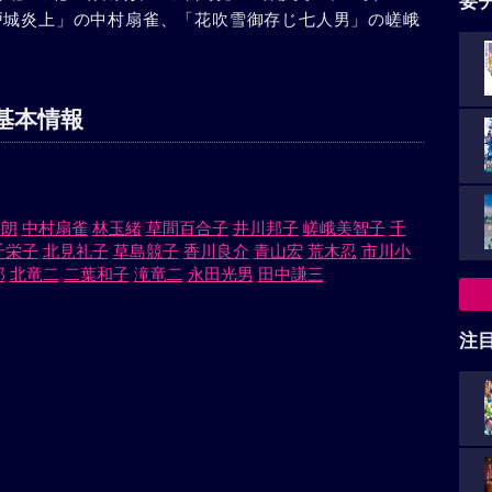
要
戸城炎上」の中村扇雀、「花吹雪御存じ七人男」の嵯峨
基本情報
太朗
中村扇雀
林玉緒
草間百合子
井川邦子
嵯峨美智子
千
千栄子
北見礼子
草島競子
香川良介
青山宏
荒木忍
市川小
郎
北竜二
二葉和子
滝竜二
永田光男
田中謙三
注