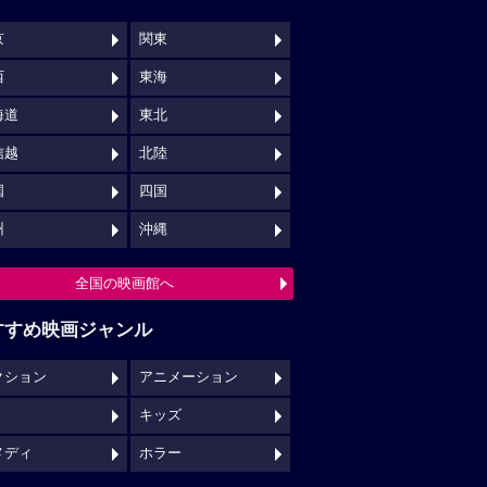
京
関東
西
東海
海道
東北
信越
北陸
国
四国
州
沖縄
全国の映画館へ
すすめ映画ジャンル
クション
アニメーション
キッズ
メディ
ホラー