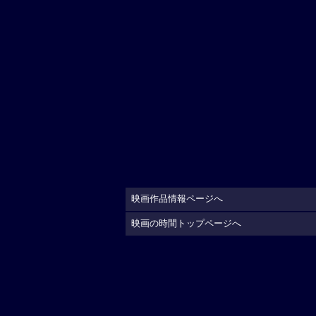
映画作品情報ページへ
映画の時間トップページへ