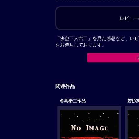
レビュー
「快盗三人吉三」を見た感想など、レビ
をお待ちしております。
関連作品
冬島泰三作品
若杉