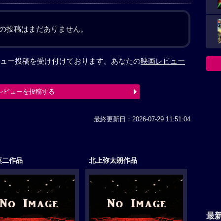
の投稿はまだありません。
ュー投稿を受け付けております。あなたの
映画レビュー
レビューを投稿する
最終更新日：2026-07-29 11:51:04
英二作品
北上弥太朗作品
最