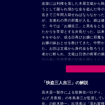
改築には利権を落した木屋文蔵から賄
うとして蹴られ僅かな金を盗んだ寺小
迄きて三年間入獄せねばならなかった
が、女連れの男の邪魔が入る。娘は健
で、今では「お嬢吉三」と異名をとる
たかりを常習とする弁長だった。以来
キをやるが、或る日再びお嬢に邪魔を
お嬢の妹おとせを救けてきた。中野か
た。お坊は文蔵から身代金を取ろうと
者かに斬られ、文蔵は日啓の将軍の嫡
父の為に日啓悪事の証拠を掴もうとし
委細を知ったお坊は、お嬢を呉服問屋
み、大乱闘の末、和尚、お坊は呪いの
海老名軍蔵を倒した。
「快盗三人吉三」の解説
高木貢一製作による歌舞伎パロディ。
んげ 月夜桜」の冬島泰三が監督して
化」の鈴木静一。出演者は「濡れ髪権