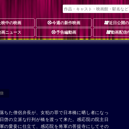
上映中の映画
今週の新作映画
近日公開
映画ニュース
予告編動画
動画配信
信
落ちた僧侶弁長が、女犯の罪で日本橋に晒し者になっ
日啓の立派な行列が橋を渡って来た。感応院の院主日
軍の愛妾に仕立て、感応院を将軍の菩提寺にしてその