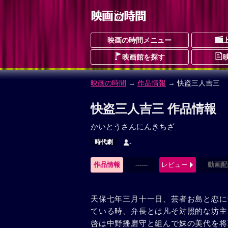
映画の時間メニュー
映画館を探す
映画の時間
→
作品情報
→ 快盗三人吉三
快盗三人吉三 作品情報
かいとうさんにんきちざ
時代劇
-
作品情報
------
レビュー
動画配
天保七年三月十一日、芸者お島と恋に
ている時、弁長とは凡そ対照的な坊主
啓は中野播磨守と組んで妹の美代を将