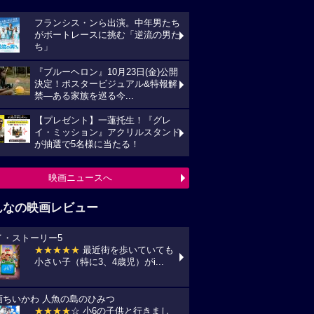
フランシス・ンら出演。中年男たち
がボートレースに挑む「逆流の男た
ち」
『ブルーヘロン』10月23日(金)公開
決定！ポスタービジュアル&特報解
禁―ある家族を巡る今...
【プレゼント】一蓮托生！『グレ
イ・ミッション』アクリルスタンド
が抽選で5名様に当たる！
映画ニュースへ
んなの映画レビュー
イ・ストーリー5
★★★★★
最近街を歩いていても
小さい子（特に3、4歳児）がi...
画ちいかわ 人魚の島のひみつ
★★★★
☆ 小6の子供と行きまし