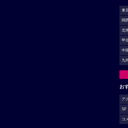
東
関
北
甲
中
九
お
ア
SF
コ