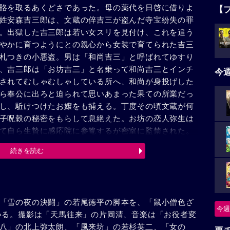
賂を取るあくどさであった。母の薬代を日啓に借りよ
【
姓安森吉三郎は、文蔵の倅吉三が盗んだ寺宝紛失の罪
。出獄した吉三郎は若い女スリを見付け、これを追う
やかに育つようにとの親心から女装で育てられた吉三
札つきの小悪盗。男は「和尚吉三」と呼ばれてゆすり
、吉三郎は「お坊吉三」と名乗って和尚吉三とインチ
今
されてむしゃむしゃしている所へ、和尚が身投げした
ら奉公に出ろと迫られて思いあまった果ての所業だっ
し、駈けつけたお嬢をも捕える。丁度その頃文蔵が何
子呪穀の秘密をもらして息絶えた。お坊の恋人弥生は
て自ら生贄に感応院に参篭するが密室に監禁された。
の娘に仕立て、和尚、お島等と共に感応院へ乗り込
続きを読む
藁人形を見付けて弥生を救い出し、お嬢は父を斬った
「雪の夜の決闘」の若尾徳平の脚本を、「鼠小僧色ざ
今週
いる。撮影は「天馬往来」の片岡清、音楽は「お役者変
八」の北上弥太朗、「風来坊」の若杉英二、「女の