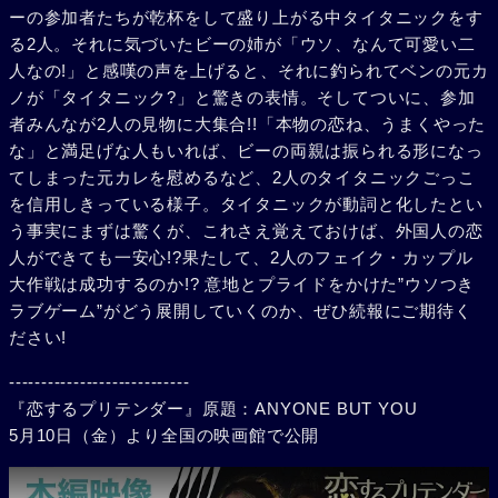
ーの参加者たちが乾杯をして盛り上がる中タイタニックをす
る2人。それに気づいたビーの姉が「ウソ、なんて可愛い二
人なの!」と感嘆の声を上げると、それに釣られてベンの元カ
ノが「タイタニック?」と驚きの表情。そしてついに、参加
者みんなが2人の見物に大集合!!「本物の恋ね、うまくやった
な」と満足げな人もいれば、ビーの両親は振られる形になっ
てしまった元カレを慰めるなど、2人のタイタニックごっこ
を信用しきっている様子。タイタニックが動詞と化したとい
う事実にまずは驚くが、これさえ覚えておけば、外国人の恋
人ができても一安心!?果たして、2人のフェイク・カップル
大作戦は成功するのか!? 意地とプライドをかけた”ウソつき
ラブゲーム”がどう展開していくのか、ぜひ続報にご期待く
ださい!
----------------------------
『恋するプリテンダー』原題：ANYONE BUT YOU
5月10日（金）より全国の映画館で公開