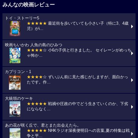
みんなの映画レビュー
トイ・ストーリー5
★★★★★
最近街を歩いていても小さい子（特に3、4歳
児）がi...
映画ちいかわ 人魚の島のひみつ
★★★★
☆ 小6の子供と行きました。 セイレーンがめっち
ゃ怖か...
カプリコン・1
★★★★
☆ ずいぶん前に見た感じがしますが、面白かっ
たです。作...
大統領のケーキ
★★★★★
戦禍や圧政の中でどう生きていくのか、下劣
にならなく...
あの花が咲く丘で、君とまた出会えたら。
★★★★★
NHKラジオ深夜便明日への言葉,夏の特集は戦
争と平...