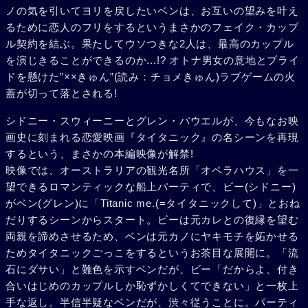
ノの気を引いてヨリを戻したいベンは、お互いの望みを叶え
るために恋人のフリをするというまさかのフェイク・カップ
ル契約を結ぶ。果たしてウソつきな2人は、最高のカップル
を演じきることができるのか...!? オトナ男女の意地とプライ
ドを懸けた”××きゅん”(読み：チョメきゅん)ラブゲームの火
蓋が切って落とされる!
シドニー・スウィーニーとグレン・パウエルが、今もなお映
画史に刻まれる恋愛映画『タイタニック』の名シーンを再現
するという、まさかの本編映像が解禁!
映像では、オーストラリアの観光名所「オペラハウス」を一
望できるロマンティックな船上パーティで、ビー(シドニー)
がベン(グレン)に「Titanic me.(=タイタニックして)」とおね
だりするシーンからスタート。ビーは元カレとの復縁を望む
両親を諦めさせるため、ベンは元カノにヤキモチを妬かせる
ためタイタニックごっこをするというお茶目な展開に。「流
石にダサい」と難色を示すベンだが、ビー「だからよ、付き
合いはじめのカップルしか恥ずかしくてできない」と一枚上
手な返し。半信半疑なベンだが、渋々従うことに。パーティ