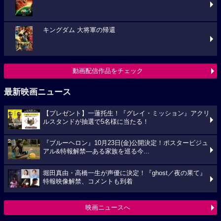
キングダム 大将軍の帰還
動画配信作品をチェック
最新映画ニュース
【プレゼント】一蓮托生！『グレイ・ミッション』アクリ
ルスタンドが抽選で5名様に当たる！
『ブルーヘロン』10月23日(金)公開決定！ポスタービジュ
アル&特報解禁―ある家族を巡る今...
堀田真由・高橋一生が声優に決定！『ghost／夜の果て』
特報映像解禁、コメントも到着
映画ニュースへ