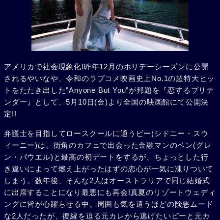
アメリカで社会現象化!昨年12月のホリデーシーズンに公開
されるやいなや、令和のラブコメ映画史上No.1の超特大ヒッ
トをたたき出した”Anyone But You”が邦題を『恋するプリテ
ンダー』として、5月10日(金)より全国の映画館にて公開決
定!!
弁護士を目指してロースクールに通うビー(シドニー・スウ
ィーニー)は、街角のカフェで出会った金融マンのベン(グレ
ン・パウエル)と最高の初デートをするが、ちょっとした行
き違いによって燃え上がったはずの恋心が一気に凍りついて
しまう。数年後、そんな2人はオーストラリアで同じ結婚式
に出席することになり最悪にも再会!真夏のリゾートウェディ
ングに皆が心躍らせる中、周囲も気を遣うほどの険悪ムード
な2人だったが、復縁を迫る元カレから逃げたいビーと元カ