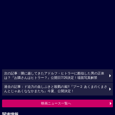
次の記事：隣に越してきたアドルフ・ヒトラーに酷似した男の正体
は？『お隣さんはヒトラー？』公開日7/26決定！場面写真解禁
過去の記事：ド迫力の血しぶきと殺戮の嵐!!『プー２ あくまのくまさ
んとじゃあくななかまたち』今夏、公開決定！
映画ニュース一覧へ
関連情報