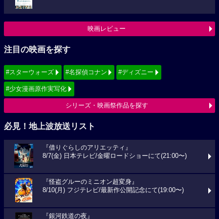
映画レビュー
注目の映画を探す
#スターウォーズ
#名探偵コナン
#ディズニー
#少女漫画原作実写化
シリーズ・映画祭作品を探す
必見！地上波放送リスト
『借りぐらしのアリエッティ』
8/7(金) 日本テレビ/金曜ロードショーにて(21:00〜)
『怪盗グルーのミニオン超変身』
8/10(月) フジテレビ/最新作公開記念にて(19:00〜)
『銀河鉄道の夜』