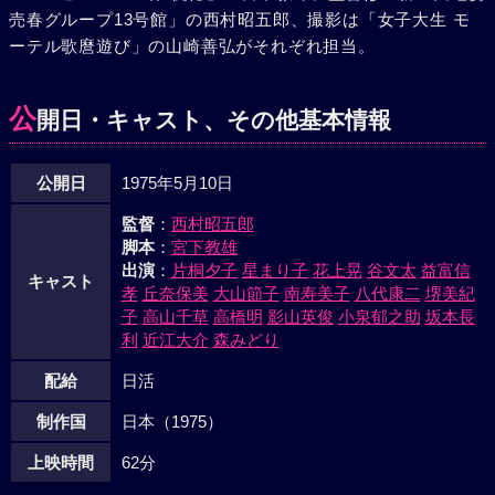
売春グループ13号館」の西村昭五郎、撮影は「女子大生 モ
金をはたいた音次は、加代の見ている前で、つや子を抱い
ーテル歌麿遊び」の山崎善弘がそれぞれ担当。
た……。
公
開日・キャスト、その他基本情報
公開日
1975年5月10日
監督
：
西村昭五郎
脚本
：
宮下教雄
出演
：
片桐夕子
星まり子
花上晃
谷文太
益富信
キャスト
孝
丘奈保美
大山節子
南寿美子
八代康二
堺美紀
子
高山千草
高橋明
影山英俊
小泉郁之助
坂本長
利
近江大介
森みどり
配給
日活
制作国
日本（1975）
上映時間
62分