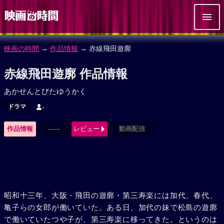
映画の時間
→
作品情報
→ 赤線飛田遊廓
赤線飛田遊廓 作品情報
あかせんとびたゆうかく
ドラマ
-
作品情報
------
レビュー
動画配信
昭和十三年、大阪・飛田の遊廓・第三寿楽には加代、春代、
亀子らの女郎が働いていた。ある日、加代の妹で松島の遊廓
で働いていたつや子が、第三寿楽に移ってきた。というのは