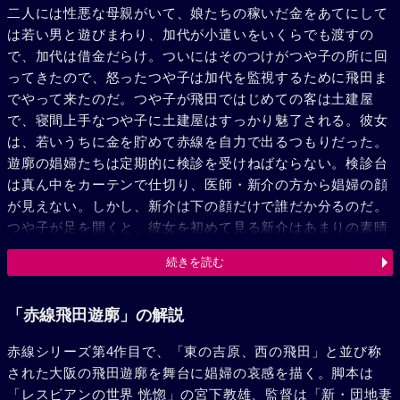
二人には性悪な母親がいて、娘たちの稼いだ金をあてにして
は若い男と遊びまわり、加代が小遣いをいくらでも渡すの
で、加代は借金だらけ。ついにはそのつけがつや子の所に回
ってきたので、怒ったつや子は加代を監視するために飛田ま
でやって来たのだ。つや子が飛田ではじめての客は土建屋
で、寝間上手なつや子に土建屋はすっかり魅了される。彼女
は、若いうちに金を貯めて赤線を自力で出るつもりだった。
遊廓の娼婦たちは定期的に検診を受けねばならない。検診台
は真ん中をカーテンで仕切り、医師・新介の方から娼婦の顔
が見えない。しかし、新介は下の顔だけで誰だか分るのだ。
つや子が足を開くと、彼女を初めて見る新介はあまりの素晴
らしさに感嘆する。数日後、加代のところへ母親が金をせび
続きを読む
りにやって来たが、つや子の助けもあって、金は渡さなかっ
た。加代には音次というヤクザのヒモがいる。音次は兄貴分
の林田が刑務所に入ったのを幸いに林田が可愛がっていた加
「赤線飛田遊廓」の解説
代を食い物にしているのだ。しかし、林田が近々出てくると
赤線シリーズ第4作目で、「東の吉原、西の飛田」と並び称
いう。でも加代は肺病に犯されていた。血を吐いた加代に、
された大阪の飛田遊廓を舞台に娼婦の哀感を描く。脚本は
音次はこれが最後だと言ってのしかかろうとした。その時、
「レスビアンの世界 恍惚」の宮下教雄、監督は「新・団地妻
つや子が顔を出し、加代の身代りになろうと言い出し、あり