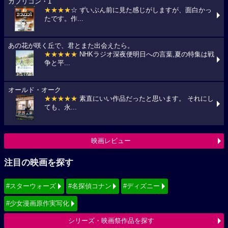
カプリコン・1
★★★★
☆ ずいぶん前に見た感じがしますが、面白かっ
たです。作...
あの花が咲く丘で、君とまた出会えたら。
★★★★★
NHKラジオ深夜便明日への言葉,夏の特集は戦
争と平...
オールド・オーク
★★★★★
素直にいい作品だったと思います。 それにし
ても、永...
映画レビュー
注目の映画を探す
#スターウォーズ
#名探偵コナン
#ディズニー
#少女漫画原作実写化
シリーズ・映画祭作品を探す