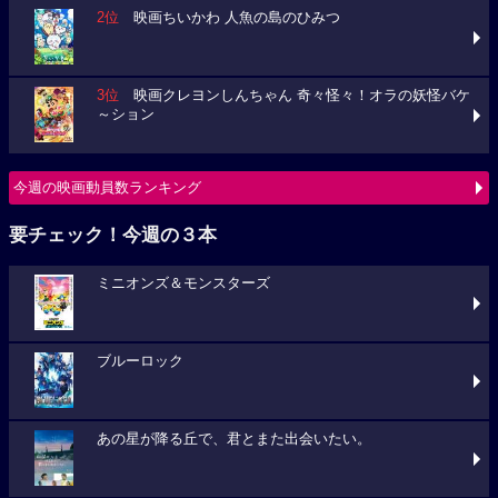
2位
映画ちいかわ 人魚の島のひみつ
3位
映画クレヨンしんちゃん 奇々怪々！オラの妖怪バケ
～ション
今週の映画動員数ランキング
要チェック！今週の３本
ミニオンズ＆モンスターズ
ブルーロック
あの星が降る丘で、君とまた出会いたい。