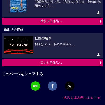
1960年代の江ノ島。12歳のなぎさは、4年前に漁
師の父を亡...
-
片桐夕子作品へ
星まり子作品
狂乱の喘ぎ
桃子はデパートのマネキン...
-
星まり子作品へ
このページをシェアする
（
広告を非表示にするには
）