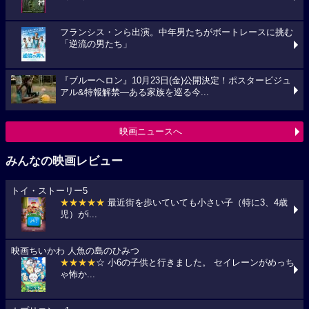
フランシス・ンら出演。中年男たちがボートレースに挑む
「逆流の男たち」
『ブルーヘロン』10月23日(金)公開決定！ポスタービジュ
アル&特報解禁―ある家族を巡る今...
映画ニュースへ
みんなの映画レビュー
トイ・ストーリー5
★★★★★
最近街を歩いていても小さい子（特に3、4歳
児）がi...
映画ちいかわ 人魚の島のひみつ
★★★★
☆ 小6の子供と行きました。 セイレーンがめっち
ゃ怖か...