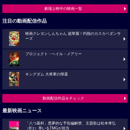
劇場上映中の映画一覧
注目の動画配信作品
映画クレヨンしんちゃん 超華麗！灼熱のカスカベダンサ
ーズ
プロジェクト・ヘイル・メアリー
キングダム 大将軍の帰還
動画配信作品をチェック
最新映画ニュース
「八つ墓村」悪夢的な予告編解禁、主題歌は松本孝弘
（B’z）率いるTMGが担当