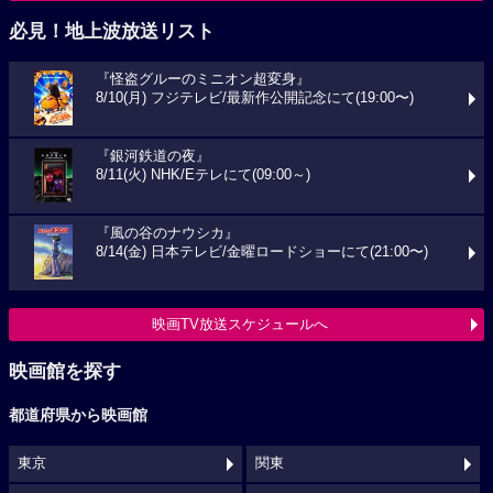
必見！地上波放送リスト
『怪盗グルーのミニオン超変身』
8/10(月) フジテレビ/最新作公開記念にて(19:00〜)
『銀河鉄道の夜』
8/11(火) NHK/Eテレにて(09:00～)
『風の谷のナウシカ』
8/14(金) 日本テレビ/金曜ロードショーにて(21:00〜)
映画TV放送スケジュールへ
映画館を探す
都道府県から映画館
東京
関東