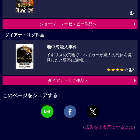
-
ジョージ・レーゼンビー作品へ
ダイアナ・リグ作品
地中海殺人事件
イギリスの荒地で、ハイカーが婦人の死体を発
見したと警察に通報...
★★★★
☆
3
ダイアナ・リグ作品へ
このページをシェアする
（
広告を非表示にするには
）