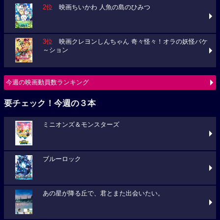
2位
映画ちいかわ 人魚の島のひみつ
3位
映画クレヨンしんちゃん 奇々怪々！オラの妖怪バケ
～ション
今週の映画動員数ランキング
要チェック！今週の３本
ミニオンズ＆モンスターズ
ブルーロック
あの星が降る丘で、君とまた出会いたい。