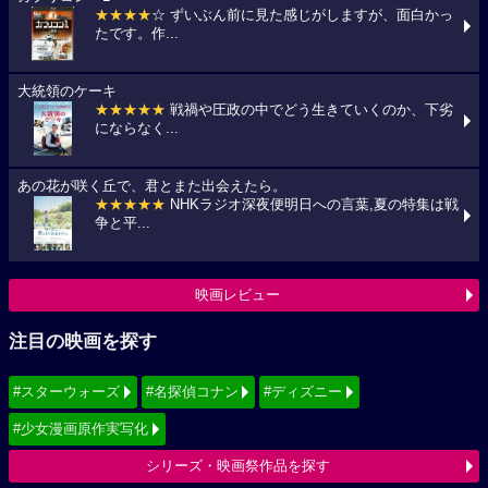
★★★★
☆ ずいぶん前に見た感じがしますが、面白かっ
たです。作...
大統領のケーキ
★★★★★
戦禍や圧政の中でどう生きていくのか、下劣
にならなく...
あの花が咲く丘で、君とまた出会えたら。
★★★★★
NHKラジオ深夜便明日への言葉,夏の特集は戦
争と平...
映画レビュー
注目の映画を探す
#スターウォーズ
#名探偵コナン
#ディズニー
#少女漫画原作実写化
シリーズ・映画祭作品を探す