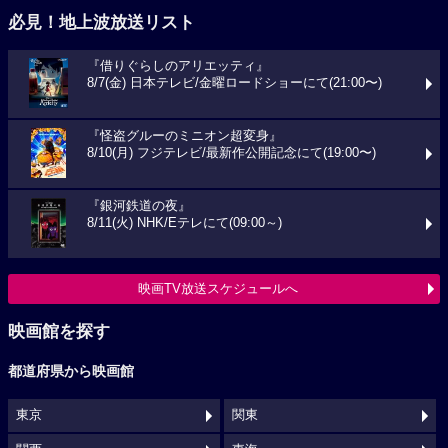
必見！地上波放送リスト
『借りぐらしのアリエッティ』
8/7(金) 日本テレビ/金曜ロードショーにて(21:00〜)
『怪盗グルーのミニオン超変身』
8/10(月) フジテレビ/最新作公開記念にて(19:00〜)
『銀河鉄道の夜』
8/11(火) NHK/Eテレにて(09:00～)
映画TV放送スケジュールへ
映画館を探す
都道府県から映画館
東京
関東