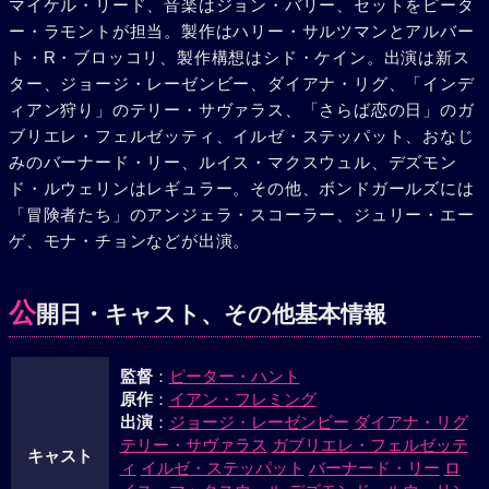
マイケル・リード、音楽はジョン・バリー、セットをピータ
して、トレーシーは無残にも血に染って倒れた。最愛の女を
ー・ラモントが担当。製作はハリー・サルツマンとアルバー
殺されたボンドは、燃えたぎる憎悪の中で、ブロフェルドへ
ト・R・ブロッコリ、製作構想はシド・ケイン。出演は新ス
の復讐を誓うのだった。
ター、ジョージ・レーゼンビー、ダイアナ・リグ、「インデ
ィアン狩り」のテリー・サヴァラス、「さらば恋の日」のガ
ブリエレ・フェルゼッティ、イルゼ・ステッパット、おなじ
みのバーナード・リー、ルイス・マクスウュル、デズモン
ド・ルウェリンはレギュラー。その他、ボンドガールズには
「冒険者たち」のアンジェラ・スコーラー、ジュリー・エー
ゲ、モナ・チョンなどが出演。
公
開日・キャスト、その他基本情報
監督
：
ピーター・ハント
原作
：
イアン・フレミング
出演
：
ジョージ・レーゼンビー
ダイアナ・リグ
テリー・サヴァラス
ガブリエレ・フェルゼッテ
キャスト
ィ
イルゼ・ステッパット
バーナード・リー
ロ