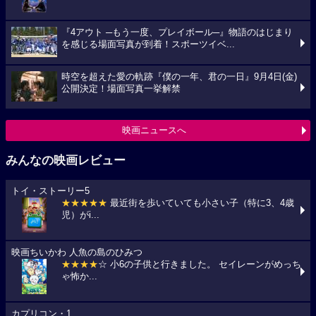
『4アウト ─もう一度、プレイボール─』物語のはじまり
を感じる場面写真が到着！スポーツイベ...
時空を超えた愛の軌跡『僕の一年、君の一日』9月4日(金)
公開決定！場面写真一挙解禁
映画ニュースへ
みんなの映画レビュー
トイ・ストーリー5
★★★★★
最近街を歩いていても小さい子（特に3、4歳
児）がi...
映画ちいかわ 人魚の島のひみつ
★★★★
☆ 小6の子供と行きました。 セイレーンがめっち
ゃ怖か...
カプリコン・1