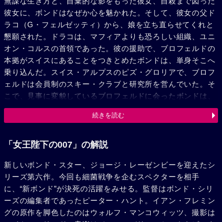
無謀な生き方と、自棄的な影をもった彼女、自殺まで図った
彼女に、ボンドはなぜか心を魅かれた。そして、彼女の父ド
ラコ（G・フェルゼッティ）から、娘を立ち直らせてくれと
懇願された。ドラコは、マフィアよりも恐ろしい組織、ユニ
オン・コルスの首領であった。彼の援助で、ブロフェルドの
本拠がスイスにあることをつきとめたボンドは、単身そこへ
乗り込んだ。スイス・アルプスのピズ・グロリアで、ブロフ
ェルドは会員制のスキー・クラブと研究所を営んでいた。そ
こで、見事に変貌しているブロフェルドに会ったボンドは、
彼の正体を見破ってしまった。しかし、何の武器も持たない
続きを読む
ボンドは、ひとまずスキーで脱走した。彼の身辺に手榴弾が
炸裂する。その危機を救ったのはトレーシーであった。ボン
ドの報告から、イギリス情報部は、恐るべきスペクターの陰
「女王陛下の007」の解説
謀を知った。それは、催眠療法を受けた娘たちを使って、細
新しいボンド・スター、ジョージ・レーゼンビーを迎えたシ
菌をばらまき、生物学的戦争を起こそうとするものだった。
リーズ第六作。今回も細菌戦争を企むスペクターを相手
ボンドは再びピズ・グロリアへ潜入し、悪の要塞を火柱の中
に、“新ボンド”が決死の活躍をみせる。監督はボンド・シリ
に葬ったが、ブロフェルドをまた取り逃がしてしまった。一
ーズの編集者であったピーター・ハント。イアン・フレミン
仕事おえたボンドは、初めて愛した女、トレーシーと結婚し
グの原作を脚色したのはウォルフ・マンコウィッツ、撮影は
た。しかし新婚の夜に、スペクターの魔手が迫って来た。そ